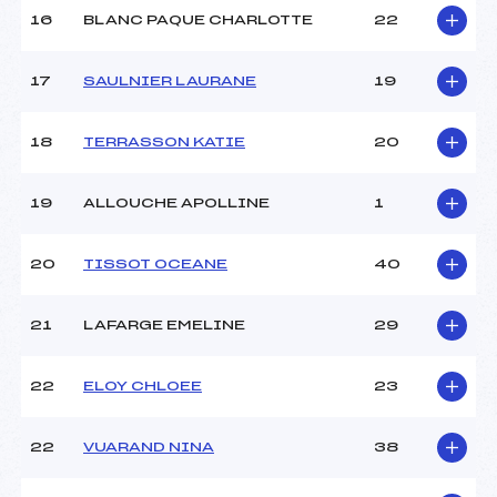
16
BLANC PAQUE CHARLOTTE
22
Pénalité appliquée :
–
Catégorie :
Min
17
SAULNIER LAURANE
19
18
TERRASSON KATIE
20
19
ALLOUCHE APOLLINE
1
20
TISSOT OCEANE
40
21
LAFARGE EMELINE
29
22
ELOY CHLOEE
23
22
VUARAND NINA
38