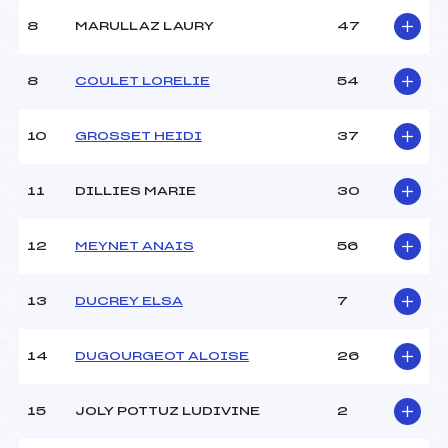
Ouvreurs B :
–
8
MARULLAZ LAURY
47
Ouvreurs C :
–
Ouvreurs D :
–
Ouvreurs E :
–
8
COULET LORELIE
54
Météo :
–
Neige :
–
10
GROSSET HEIDI
37
MANCHE 2
11
DILLIES MARIE
30
Nombre de portes :
41
Heure de départ :
12H
12
MEYNET ANAIS
56
Traceur :
BOREL SEBASTIEN (MB)
Ouvreurs A :
CdS FLAINE ()
13
DUCREY ELSA
7
Ouvreurs B :
–
Ouvreurs C :
–
Ouvreurs D :
–
14
DUGOURGEOT ALOISE
26
Ouvreurs E :
–
Température départ :
–
15
JOLY POTTUZ LUDIVINE
2
Température arrivée :
–