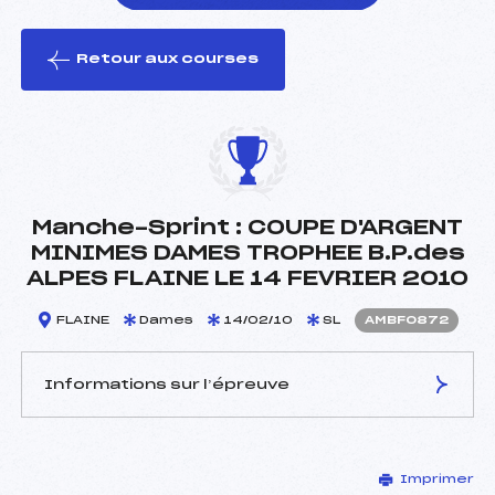
Retour aux courses
foi(s) le ski
Manche-Sprint : COUPE D'ARGENT
MINIMES DAMES TROPHEE B.P.des
ALPES FLAINE LE 14 FEVRIER 2010
FLAINE
Dames
14/02/10
SL
AMBF0872
Informations sur l’épreuve
JURY DE COMPÉTITION
Imprimer
Délégué Technique :
ROULET ROGER (MB)