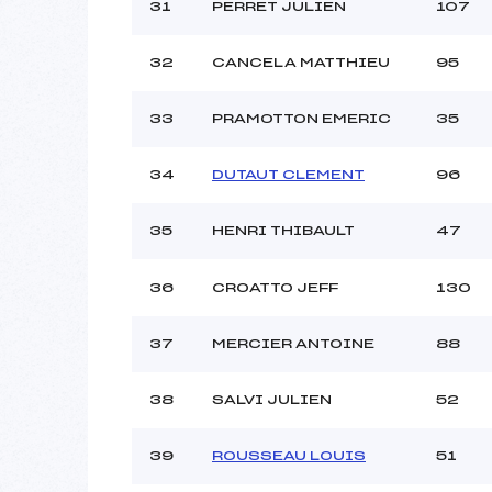
31
PERRET JULIEN
107
32
CANCELA MATTHIEU
95
33
PRAMOTTON EMERIC
35
34
DUTAUT CLEMENT
96
35
HENRI THIBAULT
47
36
CROATTO JEFF
130
37
MERCIER ANTOINE
88
38
SALVI JULIEN
52
39
ROUSSEAU LOUIS
51