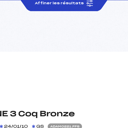
Affiner les résultats
NE 3 Coq Bronze
24/01/10
GS
ADAM0221.FFS