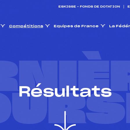
ESKISSE – FONDS DE DOTATION
E
Compétitions
Equipes de France
La Fédé
RNIÈ
Résultats
OURS