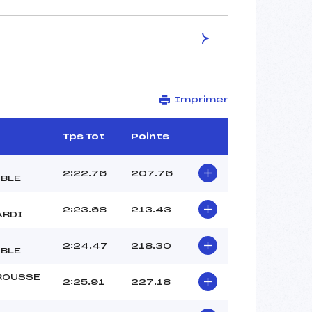
ES DE LA PISTE
Imprimer
VARIANTE DE L'AIGLE
1860
1560
Tps Tot
Points
300
2358/01/08
2:22.76
207.76
BLE
2:23.68
213.43
ARDI
47
2:24.47
218.30
13:30
BLE
PELLISSIER FRANCK (DA)
ROUSSE
DELEVAL KILLIAN (DA)
2:25.91
227.18
PAGES MATTEO (DA)