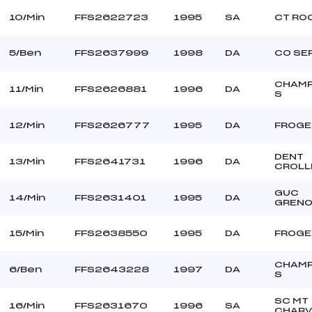
10/Min
FFS2622723
1995
SA
CT RO
5/Ben
FFS2637999
1998
DA
CO SE
CHAM
11/Min
FFS2626881
1996
DA
S
12/Min
FFS2626777
1995
DA
FROGE
DENT
13/Min
FFS2641731
1996
DA
CROLL
GUC
14/Min
FFS2631401
1995
DA
GRENO
15/Min
FFS2638550
1995
DA
FROGE
CHAM
6/Ben
FFS2643228
1997
DA
S
SC MT
16/Min
FFS2631670
1996
SA
CHARV