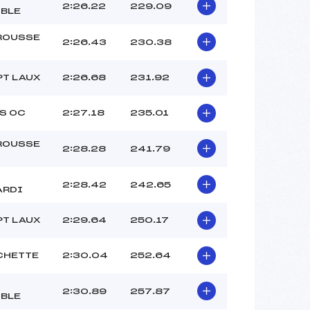
LELIEVRE BERNA WILHEM (DA)
2:26.22
229.09
BLE
JOLAIS ADRIEN (DA)
–
ROUSSE
2:26.43
230.38
 :
-4
 :
-1
PT LAUX
2:26.68
231.92
S OC
2:27.18
235.01
ROUSSE
2:28.28
241.79
2:28.42
242.65
ARDI
PT LAUX
2:29.64
250.17
CHETTE
2:30.04
252.64
2:30.89
257.87
BLE