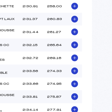
CHETTE
2:30.91
258.00
PT LAUX
2:31.37
260.83
ROUSSE
2:31.44
261.27
S OC
2:32.15
265.64
2:32.72
269.16
ES
2:33.56
274.33
BLE
S OC
2:33.66
274.95
ROUSSE
2:33.81
275.87
2:34.14
277.91
I