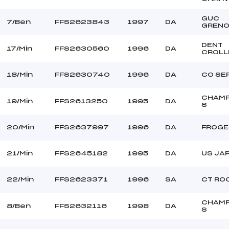
GUC
7/Ben
FFS2623843
1997
DA
GRENO
DENT
17/Min
FFS2630560
1996
DA
CROLL
18/Min
FFS2630740
1996
DA
CO SE
CHAM
19/Min
FFS2613250
1995
DA
S
20/Min
FFS2637997
1996
DA
FROGE
21/Min
FFS2645182
1995
DA
US JA
22/Min
FFS2623371
1996
SA
CT RO
CHAM
8/Ben
FFS2632116
1998
DA
S