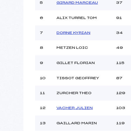
Ouvreurs C :
LELIEVR
5
GIRARD MARCEAU
37
Ouvreurs D :
Ouvreurs E :
6
ALIX TURREL TOM
91
Météo :
Neige :
7
DORNE KYRIAN
34
Pénalité appliquée :
8
METZEN LOIC
49
Catégorie :
9
GILLET FLORIAN
115
10
TISSOT GEOFFREY
87
11
ZURCHER THEO
129
12
VACHER JULIEN
103
13
GAILLARD MARIN
119