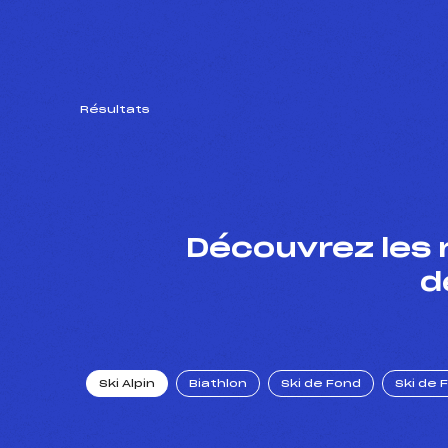
Résultats
Découvrez les 
d
Ski Alpin
Biathlon
Ski de Fond
Ski de 