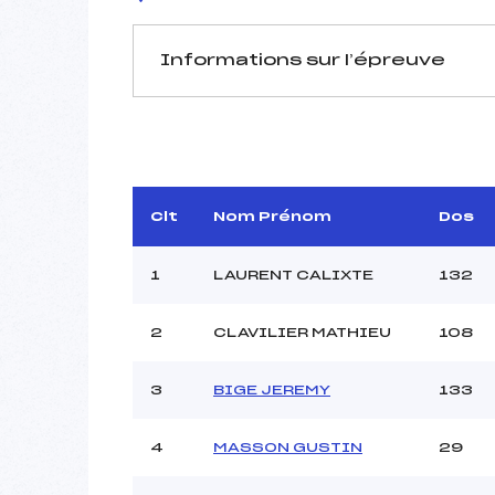
Informations sur l’épreuve
JURY DE COMPÉTITION
Délégué Technique :
Arbitre :
BAR
Assistant :
Clt
Nom Prénom
Dos
Dir. Epreuve :
ANSE
1
LAURENT CALIXTE
132
2
CLAVILIER MATHIEU
108
MANCHE 1
Nombre de portes :
3
BIGE JEREMY
133
Heure de départ :
Traceur :
HE
Ouvreurs A :
4
MASSON GUSTIN
29
Ouvreurs B :