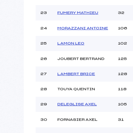
23
FUMERY MATHIEU
32
24
MORAZZANI ANTOINE
106
25
LAMON LEO
102
26
JOUBERT BERTRAND
125
27
LAMBERT BRICE
128
28
TOUYA QUENTIN
118
29
DELEGLISE AXEL
105
30
FORNASIER AXEL
31