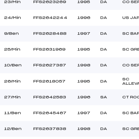
23/Min
FFS2623269
1995
DA
CO SE
24/Min
FFS2642244
1996
DA
US JA
9/Ben
FFS2628488
1997
DA
SC BA
25/Min
FFS2631969
1995
DA
SC GR
10/Ben
FFS2627387
1998
DA
CO SE
SC
26/Min
FFS2618057
1995
DA
ALLEV
27/Min
FFS2642583
1996
SA
CT RO
11/Ben
FFS2645467
1997
DA
SC BA
12/Ben
FFS2637838
1998
DA
SC GR