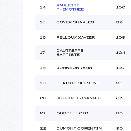
PAULETTI
14
100
THIMOTHEE
15
SOYER CHARLES
39
16
PELLOUX XAVIER
109
DAUTREPPE
17
124
BAPTISTE
18
JOHNSON YANN
110
19
BUATOIS CLEMENT
93
20
KOLODZIEJ YANNIS
86
21
OUSSET LOIC
36
22
DUMONT CORENTIN
90