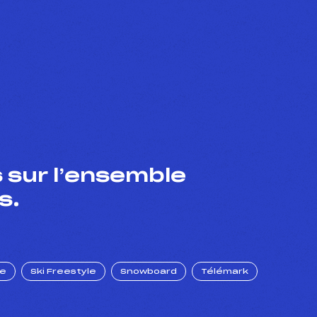
 sur l’ensemble
s.
ue
Ski Freestyle
Snowboard
Télémark