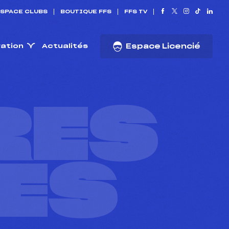
SPACE CLUBS
BOUTIQUE FFS
FFS TV
ration
Actualités
Espace Licencié
RES
ES