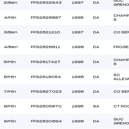
E BERNA WILHEM (DA)
Ouvreurs C :
GUC
2/Ben
FFS2632943
1997
DA
GRENO
DELEVAL KILLIAN (DA)
Ouvreurs D :
–
Ouvreurs E :
CHAM
4/Min
FFS2626887
1995
DA
S
Beau
Température départ
DOUCE
Température arrivée
3/Ben
FFS2621210
1997
DA
CO SE
207.7600
4/Ben
FFS2626811
1998
DA
FROGE
Ben+Min
CHAM
5/Min
FFS2617427
1995
DA
S
SC
6/Min
FFS2618054
1996
DA
ALLEV
7/Min
FFS2627023
1996
DA
CO SE
8/Min
FFS2605870
1995
SA
CT RO
GUC
9/Min
FFS2630694
1996
DA
GRENO