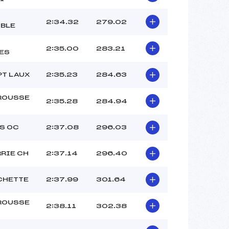
2:34.32
279.02
BLE
2:35.00
283.21
ES
PT LAUX
2:35.23
284.63
ROUSSE
2:35.28
284.94
S OC
2:37.08
296.03
RRIE CH
2:37.14
296.40
CHETTE
2:37.99
301.64
ROUSSE
2:38.11
302.38