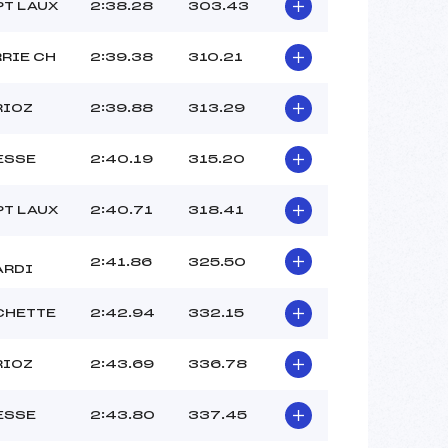
PT LAUX
2:38.28
303.43
RRIE CH
2:39.38
310.21
RIOZ
2:39.88
313.29
ESSE
2:40.19
315.20
PT LAUX
2:40.71
318.41
2:41.86
325.50
ARDI
CHETTE
2:42.94
332.15
RIOZ
2:43.69
336.78
ESSE
2:43.80
337.45