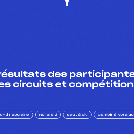
résultats des participants
es circuits et compétition
Fond Populaire
Rollerski
Saut à Ski
Combiné Nordiq