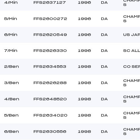
CHAM
E BERNA WILHEM (DA)
Ouvreurs C :
4/Min
FFS2637127
1996
DA
S
DELEVAL KILLIAN (DA)
Ouvreurs D :
–
Ouvreurs E :
CHAM
5/Min
FFS2600272
1996
DA
S
Beau
Température départ
DOUCE
Température arrivée
6/Min
FFS2620549
1996
DA
US JA
195.3000
7/Min
FFS2626330
1996
DA
SC AL
Ben+Min
2/Ben
FFS2634553
1998
DA
CO SE
CHAM
3/Ben
FFS2626288
1998
DA
S
CHAM
4/Ben
FFS2648520
1998
DA
S
CHAM
5/Ben
FFS2634020
1998
DA
S
CHAM
6/Ben
FFS2630556
1998
DA
S