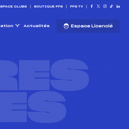
SPACE CLUBS
BOUTIQUE FFS
FFS TV
ration
Actualités
Espace Licencié
RES
ES