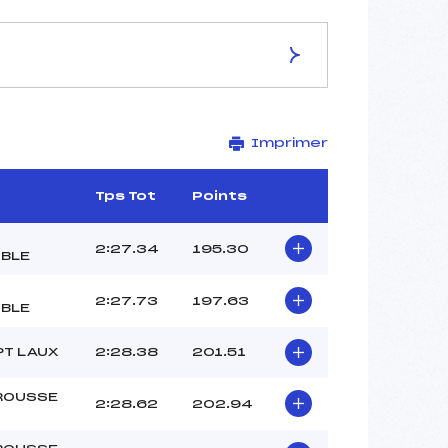
ES DE LA PISTE
Imprimer
VARIANTE DE L'AIGLE
1860
1560
Tps Tot
Points
300
2358/01/08
2:27.34
195.30
BLE
2:27.73
197.63
BLE
47
PT LAUX
2:28.38
201.51
13:30
PELLISSIER FRANCK (DA)
ROUSSE
2:28.62
202.94
DELEVAL KILLIAN (DA)
PAGES MATTEO (DA)