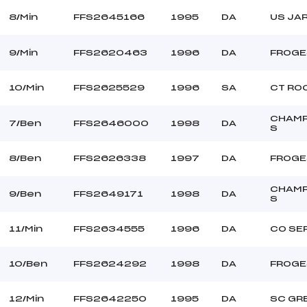
8/Min
FFS2645166
1995
DA
US JA
9/Min
FFS2620463
1996
DA
FROGE
10/Min
FFS2625529
1996
SA
CT RO
CHAM
7/Ben
FFS2646000
1998
DA
S
8/Ben
FFS2626338
1997
DA
FROGE
CHAM
9/Ben
FFS2649171
1998
DA
S
11/Min
FFS2634555
1996
DA
CO SE
10/Ben
FFS2624292
1998
DA
FROGE
12/Min
FFS2642250
1995
DA
SC GR