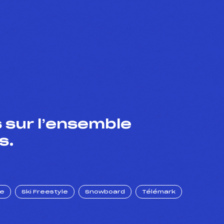
 sur l’ensemble
s.
ue
Ski Freestyle
Snowboard
Télémark