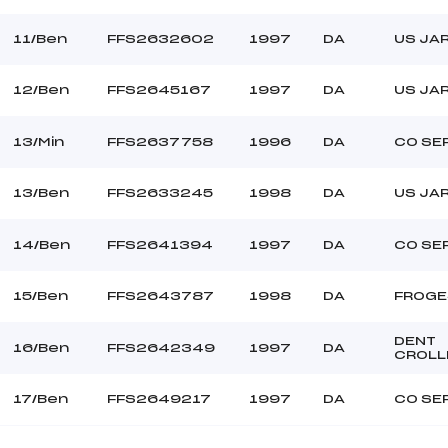
11/Ben
FFS2632602
1997
DA
US JA
12/Ben
FFS2645167
1997
DA
US JA
13/Min
FFS2637758
1996
DA
CO SE
13/Ben
FFS2633245
1998
DA
US JA
14/Ben
FFS2641394
1997
DA
CO SE
15/Ben
FFS2643787
1998
DA
FROGE
DENT
16/Ben
FFS2642349
1997
DA
CROLL
17/Ben
FFS2649217
1997
DA
CO SE