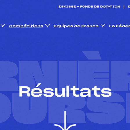
ESKISSE – FONDS DE DOTATION
E
Compétitions
Equipes de France
La Fédé
RNIÈ
Résultats
OURS