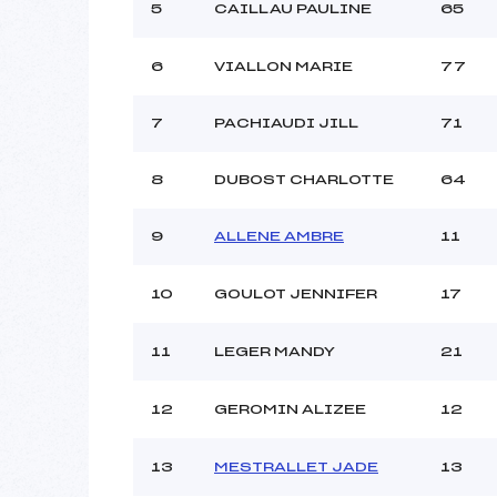
Ouvreurs C :
LELIEVR
5
CAILLAU PAULINE
65
Ouvreurs D :
Ouvreurs E :
6
VIALLON MARIE
77
Météo :
Neige :
7
PACHIAUDI JILL
71
Pénalité appliquée :
8
DUBOST CHARLOTTE
64
Catégorie :
9
ALLENE AMBRE
11
10
GOULOT JENNIFER
17
11
LEGER MANDY
21
12
GEROMIN ALIZEE
12
13
MESTRALLET JADE
13