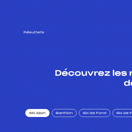
Résultats
Découvrez les 
d
Ski Alpin
Biathlon
Ski de Fond
Ski de 