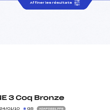
Affiner les résultats
NE 3 Coq Bronze
24/01/10
GS
ADAF0221.FFS