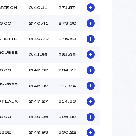
RRIE CH
2:40.11
271.57
S OC
2:40.41
273.36
CHETTE
2:40.79
275.63
ROUSSE
2:41.85
281.96
S OC
2:42.32
284.77
ROUSSE
2:46.92
312.24
PT LAUX
2:47.27
314.33
S OC
2:49.36
326.82
ESSE
2:49.93
330.22