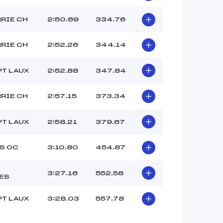
RRIE CH
2:50.69
334.76
RRIE CH
2:52.26
344.14
PT LAUX
2:52.88
347.84
RRIE CH
2:57.15
373.34
PT LAUX
2:58.21
379.67
S OC
3:10.80
454.87
3:27.16
552.58
ES
PT LAUX
3:28.03
557.78