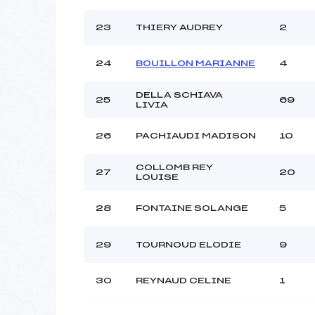
23
THIERY AUDREY
2
24
BOUILLON MARIANNE
4
DELLA SCHIAVA
25
69
LIVIA
26
PACHIAUDI MADISON
10
COLLOMB REY
27
20
LOUISE
28
FONTAINE SOLANGE
5
29
TOURNOUD ELODIE
9
30
REYNAUD CELINE
1