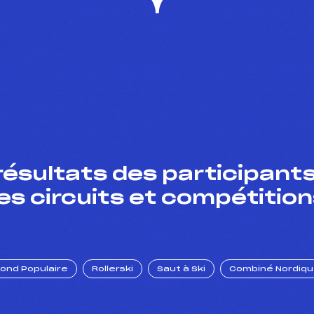
résultats des participants
es circuits et compétition
Fond Populaire
Rollerski
Saut à Ski
Combiné Nordiq