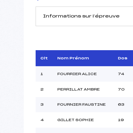
Informations sur l’épreuve
JURY DE COMPÉTITION
Délégué Technique :
Arbitre :
BAR
Assistant :
Clt
Nom Prénom
Dos
Dir. Epreuve :
ANSE
1
FOURRIER ALICE
74
2
PERRILLAT AMBRE
70
MANCHE 1
Nombre de portes :
3
FOURNIER FAUSTINE
63
Heure de départ :
Traceur :
HE
4
GILLET SOPHIE
19
Ouvreurs A :
Ouvreurs B :