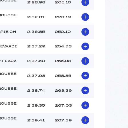
ROUSSE
LELIEVRE BERNA WILHEM (DA)
2:28.98
205.10
JOLAIS ADRIEN (DA)
–
ROUSSE
2:32.01
223.19
 :
-4
 :
-1
RRIE CH
2:36.85
252.10
LEVARDI
2:37.29
254.73
PT LAUX
2:37.50
255.98
ROUSSE
2:37.98
258.85
ROUSSE
2:38.74
263.39
ROUSSE
2:39.35
267.03
ROUSSE
2:39.41
267.39