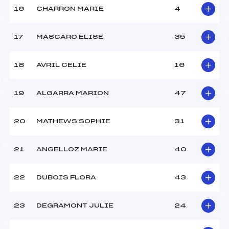
Ouvreurs E :
–
16
CHARRON MARIE
4
Température départ :
-02
Température arrivée :
-01
17
MASCARO ELISE
35
Pénalité appliquée :
179.1200
18
AVRIL CELIE
16
Catégorie :
Ben+Min
19
ALGARRA MARION
47
20
MATHEWS SOPHIE
31
21
ANGELLOZ MARIE
40
22
DUBOIS FLORA
43
23
DEGRAMONT JULIE
24