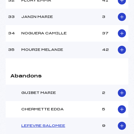
32
FLORY EMMA
41
33
JANIN MARIE
3
34
NOGUERA CAMILLE
37
35
MOURIE MELANIE
42
Abandons
GUIBET MARIE
2
CHERMETTE EDDA
5
LEFEVRE SALOMEE
9