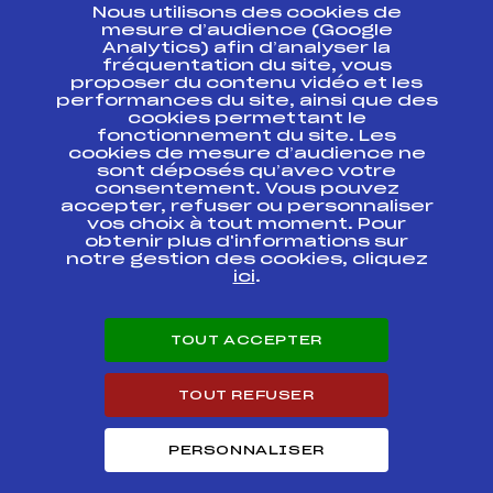
Nous utilisons des cookies de
ESPACE PRESSE
mesure d’audience (Google
Analytics) afin d’analyser la
fréquentation du site, vous
Ressources
proposer du contenu vidéo et les
performances du site, ainsi que des
Pass’Neige
cookies permettant le
Projet sportif fédéral
fonctionnement du site. Les
cookies de mesure d’audience ne
Projet de performance fédéral
sont déposés qu’avec votre
Antidopage
consentement. Vous pouvez
Pôle Développement, Formation, Suivi
accepter, refuser ou personnaliser
Scientifique
vos choix à tout moment. Pour
Listes ministérielles
obtenir plus d'informations sur
notre gestion des cookies, cliquez
Pôle vie de l’athlète
ici
.
Enseignement professionnel
Informatique et chronométrage
Circuits
TOUT ACCEPTER
Carrières
Développement des habiletés mentales
TOUT REFUSER
PERSONNALISER
© 2026 Fédération Française de Ski
Mentions légales
Politique de