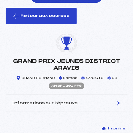
Retour aux courses
foi(s) le ski
GRAND PRIX JEUNES DISTRICT
ARAVIS
GRAND BORNAND
Dames
17/01/10
GS
AMBF0291.FFS
Informations sur l’épreuve
JURY DE COMPÉTITION
Imprimer
Délégué Technique :
ANGUENOT LIONEL (MB)