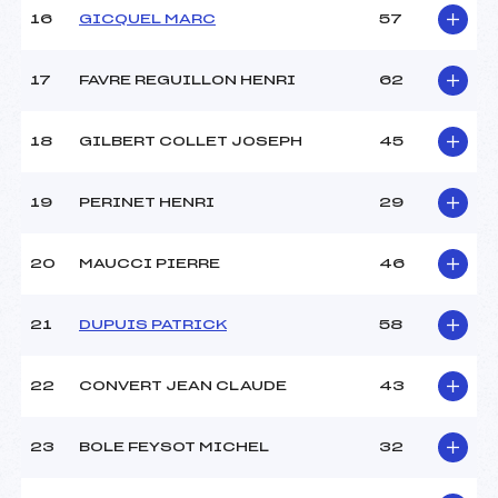
Température départ :
1
16
GICQUEL MARC
57
Température arrivée :
3
17
FAVRE REGUILLON HENRI
62
Pénalité appliquée :
98.2900
Catégorie :
Vet
18
GILBERT COLLET JOSEPH
45
19
PERINET HENRI
29
20
MAUCCI PIERRE
46
21
DUPUIS PATRICK
58
22
CONVERT JEAN CLAUDE
43
23
BOLE FEYSOT MICHEL
32