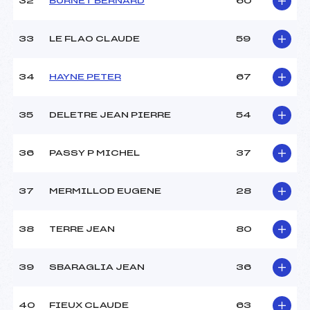
32
BURNET BERNARD
60
33
LE FLAO CLAUDE
59
34
HAYNE PETER
67
35
DELETRE JEAN PIERRE
54
36
PASSY P MICHEL
37
37
MERMILLOD EUGENE
28
38
TERRE JEAN
80
39
SBARAGLIA JEAN
36
40
FIEUX CLAUDE
63