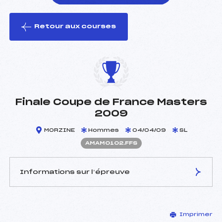
Retour aux courses
foi(s) le ski
Finale Coupe de France Masters
2009
MORZINE
Hommes
04/04/09
SL
AMAM0102.FFS
Informations sur l’épreuve
JURY DE COMPÉTITION
Imprimer
Délégué Technique :
FERREIRA CLAUDINE (MB)