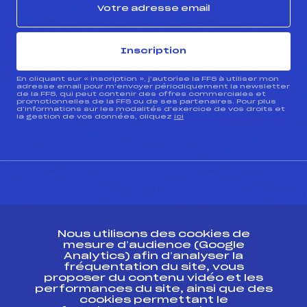
Inscription
En cliquant sur « inscription », j’autorise la FFS à utiliser mon
adresse email pour m’envoyer périodiquement la newsletter
de la FFS, qui peut contenir des offres commerciales et
promotionnelles de la FFS ou de ses partenaires. Pour plus
d’informations sur les modalités d’exercice de vos droits et
la gestion de vos données, cliquez
ici
CONTACT
Nous utilisons des cookies de
ESPACE PRESSE
mesure d’audience (Google
Analytics) afin d’analyser la
fréquentation du site, vous
Ressources
proposer du contenu vidéo et les
performances du site, ainsi que des
Pass’Neige
cookies permettant le