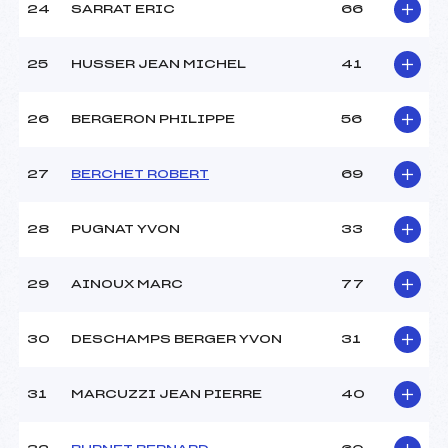
24
SARRAT ERIC
66
25
HUSSER JEAN MICHEL
41
26
BERGERON PHILIPPE
56
27
BERCHET ROBERT
69
28
PUGNAT YVON
33
29
AINOUX MARC
77
30
DESCHAMPS BERGER YVON
31
31
MARCUZZI JEAN PIERRE
40