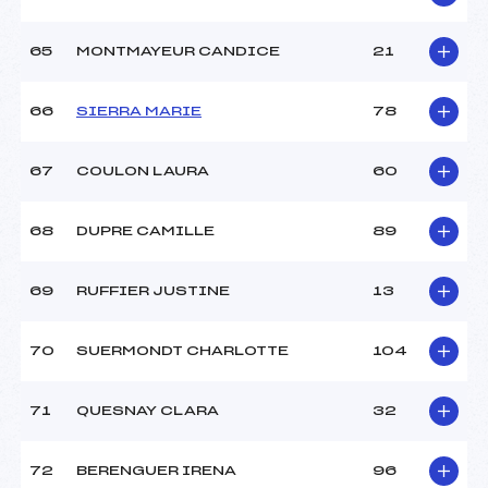
65
MONTMAYEUR CANDICE
21
66
SIERRA MARIE
78
67
COULON LAURA
60
68
DUPRE CAMILLE
89
69
RUFFIER JUSTINE
13
70
SUERMONDT CHARLOTTE
104
71
QUESNAY CLARA
32
72
BERENGUER IRENA
96