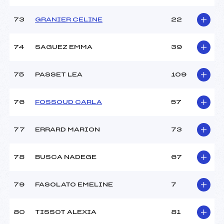
73
GRANIER CELINE
22
74
SAGUEZ EMMA
39
75
PASSET LEA
109
76
FOSSOUD CARLA
57
77
ERRARD MARION
73
78
BUSCA NADEGE
67
79
FASOLATO EMELINE
7
80
TISSOT ALEXIA
81