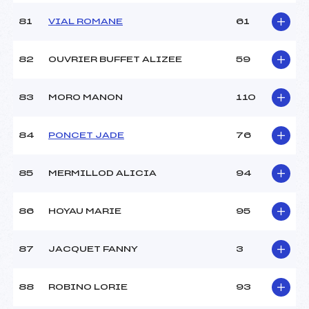
81
VIAL ROMANE
61
82
OUVRIER BUFFET ALIZEE
59
83
MORO MANON
110
84
PONCET JADE
76
85
MERMILLOD ALICIA
94
86
HOYAU MARIE
95
87
JACQUET FANNY
3
88
ROBINO LORIE
93