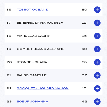
16
TISSOT OCEANE
80
Pénalité appliquée :
188.4400
Catégorie :
Ben
17
BERENGUER MAROUSSIA
12
18
MARULLAZ LAURY
25
19
COMBET BLANC ALEXANE
50
20
RIONDEL CLARA
85
21
FALBO CAMILLE
77
22
SOCQUET JUGLARD MANON
15
23
BOEUF JOHANNA
42