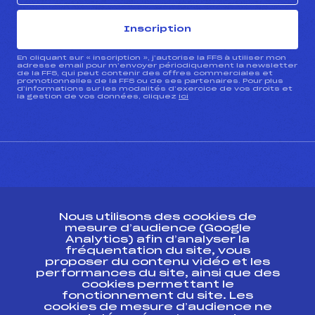
Inscription
En cliquant sur « inscription », j’autorise la FFS à utiliser mon
adresse email pour m’envoyer périodiquement la newsletter
de la FFS, qui peut contenir des offres commerciales et
promotionnelles de la FFS ou de ses partenaires. Pour plus
d’informations sur les modalités d’exercice de vos droits et
la gestion de vos données, cliquez
ici
CONTACT
Nous utilisons des cookies de
ESPACE PRESSE
mesure d’audience (Google
Analytics) afin d’analyser la
fréquentation du site, vous
Ressources
proposer du contenu vidéo et les
performances du site, ainsi que des
Pass’Neige
cookies permettant le
Projet sportif fédéral
fonctionnement du site. Les
cookies de mesure d’audience ne
Projet de performance fédéral