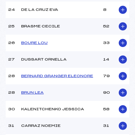
24
DE LA CRUZ EVA
8
25
BRASME CECILE
52
26
BOURE LOU
33
27
DUSSART ORNELLA
14
28
BERNARD GRANGER ELEONORE
79
28
BRUN LEA
90
30
KALENITCHENKO JESSICA
58
31
CARRAZ NOEMIE
31