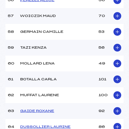
56
PERELLI ALICE
36
57
WOICZIK MAUD
70
58
GERMAIN CAMILLE
53
59
TAZI KENZA
56
60
MOLLARD LENA
49
61
BOTALLA CARLA
101
62
MUFFAT LAURENE
100
63
GAIDE ROXANE
92
64
DUSSOLLIER LAURINE
86