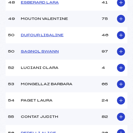
48
ESBERARD LARA
41
49
MOUTON VALENTINE
75
50
DUFOUR LISALINE
46
50
SAGNOL SWANN
97
52
LUCIANI CLARA
4
53
MONGELLAZ BARBARA
65
54
PAGET LAURA
24
55
CONTAT JUDITH
82