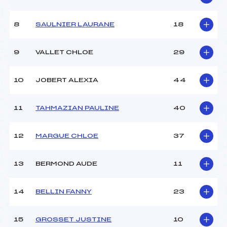
Ouvreurs A :
IRION LEA (SA)
Ouvreurs B :
LAGARDE BENJAMIN (SA)
8
SAULNIER LAURANE
18
Ouvreurs C :
CUNY THIBAULT (SA)
Ouvreurs D :
BONNEVIE MANON (SA)
Ouvreurs E :
OLIVIERI CAMILLE (SA)
9
VALLET CHLOE
29
Météo :
beau
Neige :
dure
10
JOBERT ALEXIA
44
MANCHE 2
11
TAHMAZIAN PAULINE
40
Nombre de portes :
–
Heure de départ :
–
12
MARGUE CHLOE
37
Traceur :
–
Ouvreurs A :
–
13
BERMOND AUDE
11
Ouvreurs B :
–
Ouvreurs C :
–
Ouvreurs D :
–
14
BELLIN FANNY
23
Ouvreurs E :
–
Température départ :
–
15
GROSSET JUSTINE
10
Température arrivée :
2