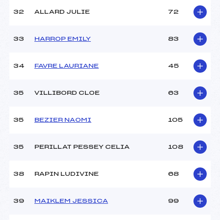
32
ALLARD JULIE
72
33
HARROP EMILY
83
34
FAVRE LAURIANE
45
35
VILLIBORD CLOE
63
35
BEZIER NAOMI
105
35
PERILLAT PESSEY CELIA
108
38
RAPIN LUDIVINE
68
39
MAIKLEM JESSICA
99