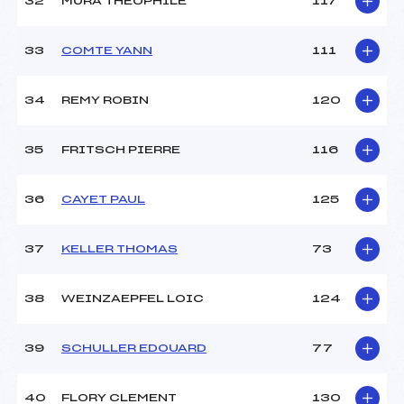
32
MURA THEOPHILE
117
33
COMTE YANN
111
34
REMY ROBIN
120
35
FRITSCH PIERRE
116
36
CAYET PAUL
125
37
KELLER THOMAS
73
38
WEINZAEPFEL LOIC
124
39
SCHULLER EDOUARD
77
40
FLORY CLEMENT
130