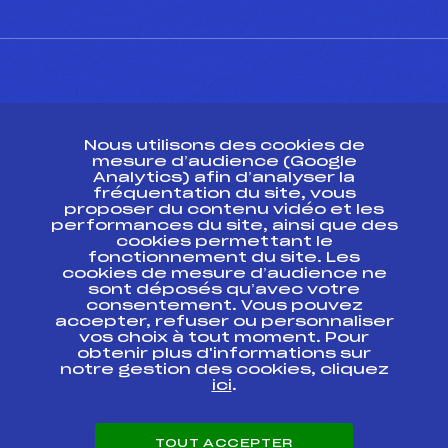
CONTACT
Nous utilisons des cookies de
ESPACE PRESSE
mesure d’audience (Google
Analytics) afin d’analyser la
fréquentation du site, vous
Ressources
proposer du contenu vidéo et les
performances du site, ainsi que des
Pass’Neige
cookies permettant le
Projet sportif fédéral
fonctionnement du site. Les
cookies de mesure d’audience ne
Projet de performance fédéral
sont déposés qu’avec votre
Antidopage
consentement. Vous pouvez
Pôle Développement, Formation, Suivi
accepter, refuser ou personnaliser
Scientifique
vos choix à tout moment. Pour
Listes ministérielles
obtenir plus d'informations sur
notre gestion des cookies, cliquez
Pôle vie de l’athlète
ici
.
Enseignement professionnel
Informatique et chronométrage
Circuits
TOUT ACCEPTER