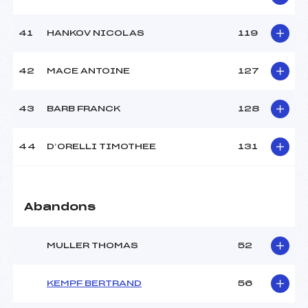
41
HANKOV NICOLAS
119
42
MACE ANTOINE
127
43
BARB FRANCK
128
44
D’ORELLI TIMOTHEE
131
Abandons
MULLER THOMAS
52
KEMPF BERTRAND
56