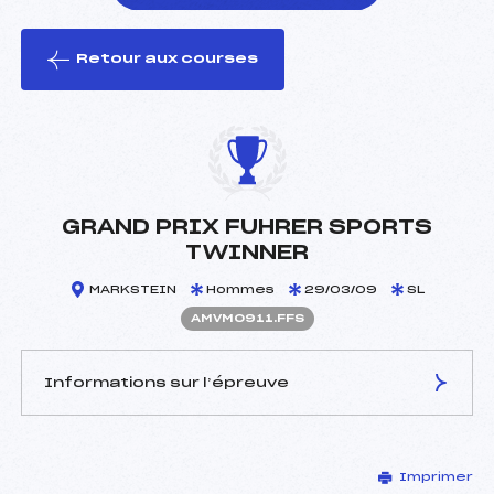
Retour aux courses
foi(s) le ski
GRAND PRIX FUHRER SPORTS
TWINNER
MARKSTEIN
Hommes
29/03/09
SL
AMVM0911.FFS
Informations sur l’épreuve
JURY DE COMPÉTITION
Imprimer
Délégué Technique :
KOHLER JEAN PIERRE