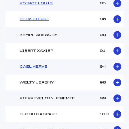
POIROT LOUIS
85
BECK PIERRE
86
KEMPF GREGORY
90
LIBERT XAVIER
91
CAEL HERVE
94
WELTY JEREMY
98
PIERREVELCIN JEREMIE
99
BLOCH GASPARD
100