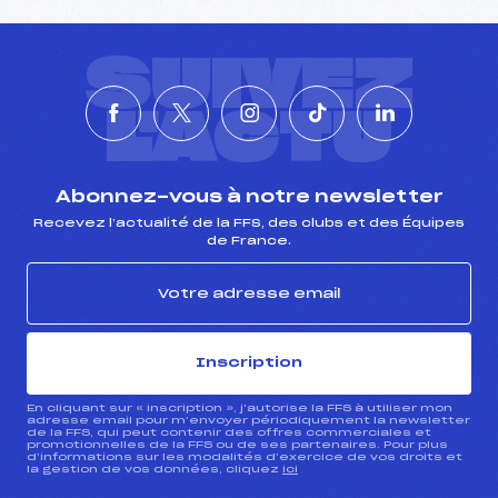
SUIVEZ
L'ACTU
Abonnez-vous à notre newsletter
Recevez l’actualité de la FFS, des clubs et des Équipes
de France.
Inscription
En cliquant sur « inscription », j’autorise la FFS à utiliser mon
adresse email pour m’envoyer périodiquement la newsletter
de la FFS, qui peut contenir des offres commerciales et
promotionnelles de la FFS ou de ses partenaires. Pour plus
d’informations sur les modalités d’exercice de vos droits et
la gestion de vos données, cliquez
ici