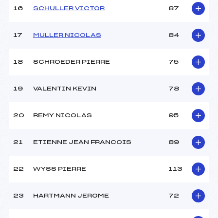
Température arrivée :
0°
16
SCHULLER VICTOR
87
17
MULLER NICOLAS
84
Pénalité appliquée :
66.0700
Catégorie :
Min->Mas
18
SCHROEDER PIERRE
75
19
VALENTIN KEVIN
78
20
REMY NICOLAS
95
21
ETIENNE JEAN FRANCOIS
89
22
WYSS PIERRE
113
23
HARTMANN JEROME
72