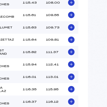
1:15.43
108.00
CHES
1:15.61
109.55
LECOMB
FLUMET
1:15.63
109.73
GIETTAZ
1:15.64
109.81
ST
1:15.82
111.37
AND
1:15.94
112.41
CHES
1:16.01
113.01
CHES
LA
1:16.35
115.95
LAZ
1:16.37
116.12
CHES