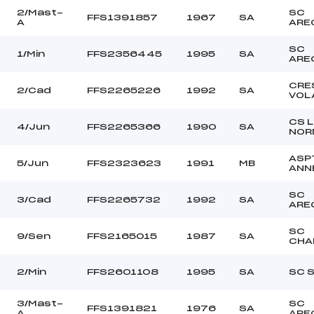
2/Mast-
SC
FFS1391857
1967
SA
A
ARE
SC
1/Min
FFS2356445
1995
SA
ARE
CRE
2/Cad
FFS2265226
1992
SA
VOL
CS 
4/Jun
FFS2265366
1990
SA
NOR
ASP
5/Jun
FFS2323623
1991
MB
ANN
SC
3/Cad
FFS2265732
1992
SA
ARE
SC
9/Sen
FFS2165015
1987
SA
CHA
2/Min
FFS2601108
1995
SA
SC 
3/Mast-
SC
FFS1391821
1976
SA
A
ARE