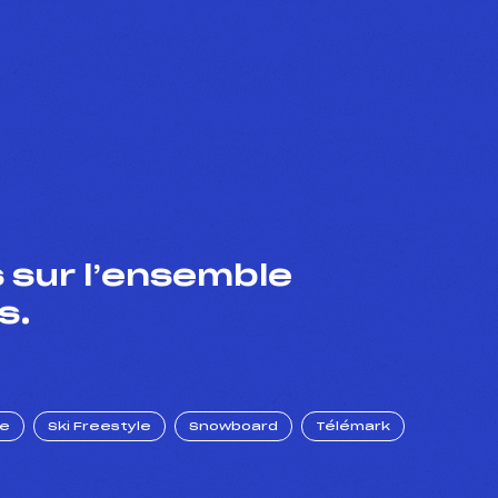
 sur l’ensemble
s.
ue
Ski Freestyle
Snowboard
Télémark