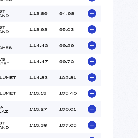
ST
1:13.89
94.68
AND
ST
1:13.93
95.03
AND
1:14.42
99.26
CHES
VS
1:14.47
99.70
PET
FLUMET
1:14.83
102.81
FLUMET
1:15.13
105.40
LA
1:15.27
106.61
LAZ
ST
1:15.39
107.65
AND