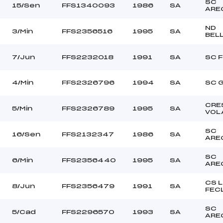
SC
15/Sen
FFS1340093
1986
SA
ARE
ND
3/Min
FFS2356516
1995
SA
BEL
7/Jun
FFS2232018
1991
SA
SC 
4/Min
FFS2326796
1994
SA
SC 
CRE
5/Min
FFS2326789
1995
SA
VOL
SC
16/Sen
FFS2132347
1986
SA
ARE
SC
6/Min
FFS2356440
1995
SA
ARE
CS 
8/Jun
FFS2356479
1991
SA
FEC
SC
5/Cad
FFS2296570
1993
SA
ARE