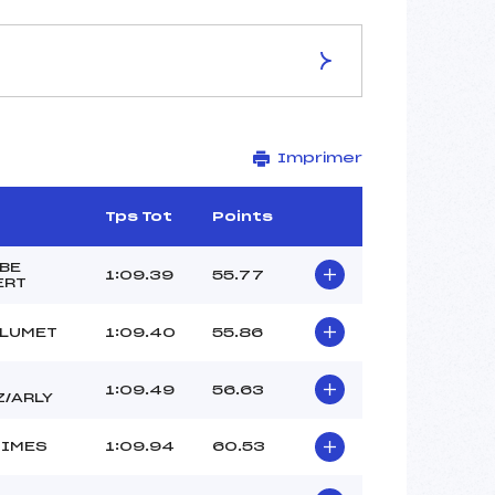
ES DE LA PISTE
Imprimer
STADE GRANDE COMBE
1990
1866
b
Tps Tot
Points
124
2059/02/04
BE
1:09.39
55.77
ERT
FLUMET
1:09.40
55.86
37
1:09.49
56.63
12h15
Z/ARLY
MARIN LAMELLET THIBAULT
(SA)
NIMES
1:09.94
60.53
FRISON ROCHE FLAVIE (SA)
DUC KEVIN (SA)