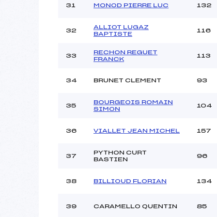
31
MONOD PIERRE LUC
132
ALLIOT LUGAZ
32
116
BAPTISTE
RECHON REGUET
33
113
FRANCK
34
BRUNET CLEMENT
93
BOURGEOIS ROMAIN
35
104
SIMON
36
VIALLET JEAN MICHEL
157
PYTHON CURT
37
96
BASTIEN
38
BILLIOUD FLORIAN
134
39
CARAMELLO QUENTIN
85