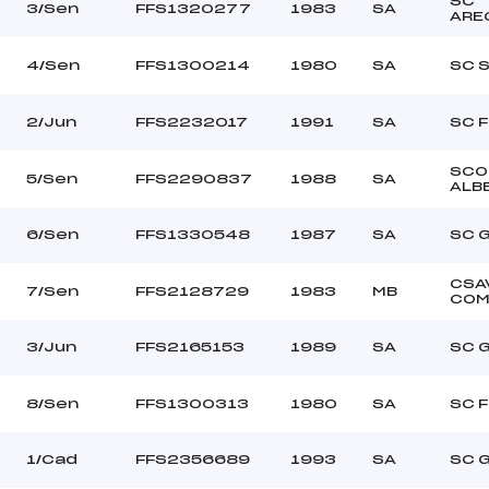
SC
LLEUR FRANCOIS (SA)
3/Sen
FFS1320277
1983
SA
ARE
Ouvreurs C :
–
Ouvreurs D :
–
4/Sen
FFS1300214
1980
SA
SC 
Ouvreurs E :
couvert et neigeux
Température départ
dure
Température arrivée
2/Jun
FFS2232017
1991
SA
SC 
SCO
5/Sen
FFS2290837
1988
SA
ALB
55.7700
Min->Mas
6/Sen
FFS1330548
1987
SA
SC 
CSA
7/Sen
FFS2128729
1983
MB
COM
3/Jun
FFS2165153
1989
SA
SC 
8/Sen
FFS1300313
1980
SA
SC 
1/Cad
FFS2356689
1993
SA
SC 