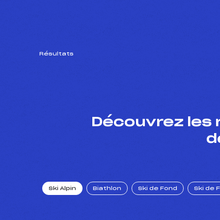
Résultats
Découvrez les 
d
Ski Alpin
Biathlon
Ski de Fond
Ski de 