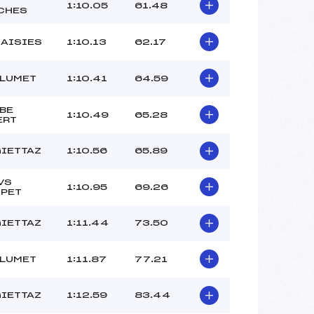
1:10.05
61.48
CHES
MEILLEUR FRANCOIS (SA)
–
SAISIES
1:10.13
62.17
–
 :
–
 :
–
FLUMET
1:10.41
64.59
BE
1:10.49
65.28
ERT
GIETTAZ
1:10.56
65.89
VS
1:10.95
69.26
PET
GIETTAZ
1:11.44
73.50
FLUMET
1:11.87
77.21
GIETTAZ
1:12.59
83.44