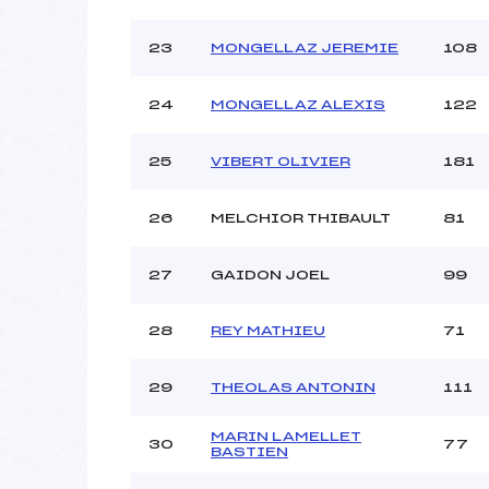
23
MONGELLAZ JEREMIE
108
24
MONGELLAZ ALEXIS
122
25
VIBERT OLIVIER
181
26
MELCHIOR THIBAULT
81
27
GAIDON JOEL
99
28
REY MATHIEU
71
29
THEOLAS ANTONIN
111
MARIN LAMELLET
30
77
BASTIEN