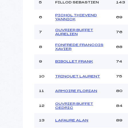
Ouvreurs C :
MEI
5
FILLOD SEBASTIEN
143
Ouvreurs D :
Ouvreurs E :
PICHOL THIEVEND
6
69
YANNICK
Météo :
Neige :
OUVRIER BUFFET
7
76
AURELIEN
FONFREDE FRANCOIS
8
68
XAVIER
Pénalité appliquée :
Catégorie :
9
BIBOLLET FRANK
74
10
TRINQUET LAURENT
75
11
ARMOIRE FLORIAN
80
OUVRIER BUFFET
12
84
CEDRIC
13
LAFAURE ALAN
89