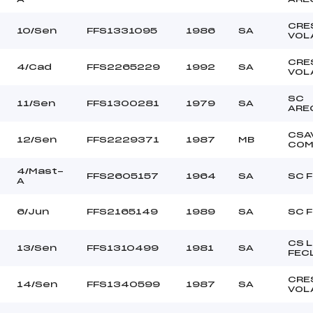
CRE
10/Sen
FFS1331095
1986
SA
VOL
CRE
4/Cad
FFS2265229
1992
SA
VOL
SC
11/Sen
FFS1300281
1979
SA
ARE
CSA
12/Sen
FFS2229371
1987
MB
COM
4/Mast-
FFS2605157
1964
SA
SC 
A
6/Jun
FFS2165149
1989
SA
SC 
CS 
13/Sen
FFS1310499
1981
SA
FEC
CRE
14/Sen
FFS1340599
1987
SA
VOL