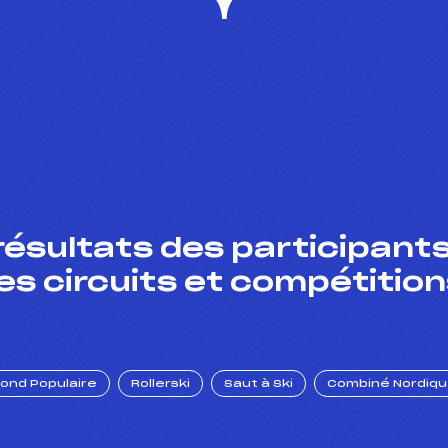
résultats des participants
es circuits et compétition
Fond Populaire
Rollerski
Saut à Ski
Combiné Nordiq