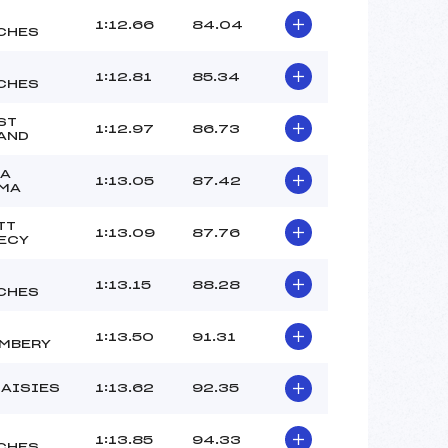
1:12.66
84.04
CHES
1:12.81
85.34
CHES
ST
1:12.97
86.73
AND
LA
1:13.05
87.42
MA
TT
1:13.09
87.76
ECY
1:13.15
88.28
CHES
1:13.50
91.31
MBERY
SAISIES
1:13.62
92.35
1:13.85
94.33
CHES