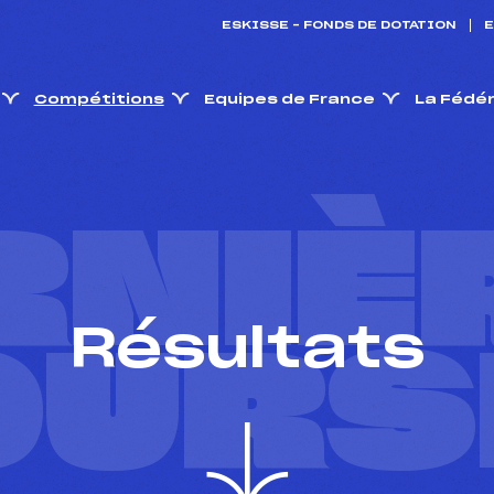
ESKISSE – FONDS DE DOTATION
E
Compétitions
Equipes de France
La Fédé
RNIÈ
Résultats
OURS