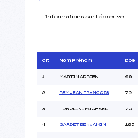
Informations sur l’épreuve
JURY DE COMPÉTITION
Délégué Technique :
Arbitre :
Assistant :
Clt
Nom Prénom
Dos
Dir. Epreuve :
1
MARTIN ADRIEN
66
2
REY JEAN FRANCOIS
72
MANCHE 1
Nombre de portes :
3
TONOLINI MICHAEL
70
Heure de départ :
Traceur :
4
GARDET BENJAMIN
185
Ouvreurs A :
FRISO
Ouvreurs B :