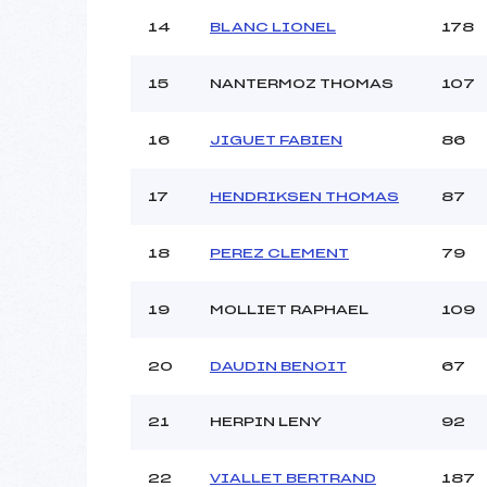
14
BLANC LIONEL
178
15
NANTERMOZ THOMAS
107
16
JIGUET FABIEN
86
17
HENDRIKSEN THOMAS
87
18
PEREZ CLEMENT
79
19
MOLLIET RAPHAEL
109
20
DAUDIN BENOIT
67
21
HERPIN LENY
92
22
VIALLET BERTRAND
187