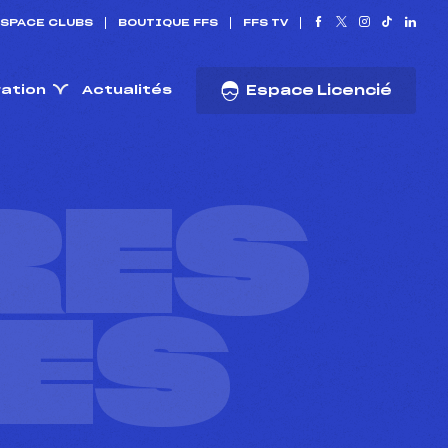
SPACE CLUBS
BOUTIQUE FFS
FFS TV
ration
Actualités
Espace Licencié
RES
ES