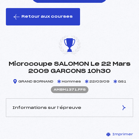
Retour aux courses
foi(s) le ski
Microcoupe SALOMON Le 22 Mars
2009 GARCONS 10h30
GRAND BORNAND
Hommes
22/03/09
GS1
AMBM1371.FFS
Informations sur l’épreuve
JURY DE COMPÉTITION
Imprimer
Délégué Technique :
ANDREVON HERVE (MB)