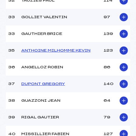
32
TAUZIES PAUL
114
33
GOLLIET VALENTIN
97
33
GAUTHIER BRICE
139
35
ANTHOINE MILHOMME KEVIN
123
36
ANGELLOZ ROBIN
86
37
DUPONT GREGORY
140
38
GUAZZONI JEAN
64
39
RIGAL GAUTIER
79
40
MISSILLIER FABIEN
127