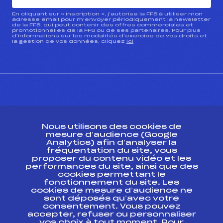
En cliquant sur « inscription », j’autorise la FFS à utiliser mon
adresse email pour m’envoyer périodiquement la newsletter
de la FFS, qui peut contenir des offres commerciales et
promotionnelles de la FFS ou de ses partenaires. Pour plus
d’informations sur les modalités d’exercice de vos droits et
la gestion de vos données, cliquez
ici
CONTACT
Nous utilisons des cookies de
ESPACE PRESSE
mesure d’audience (Google
Analytics) afin d’analyser la
fréquentation du site, vous
Ressources
proposer du contenu vidéo et les
performances du site, ainsi que des
Pass’Neige
cookies permettant le
Projet sportif fédéral
fonctionnement du site. Les
cookies de mesure d’audience ne
Projet de performance fédéral
sont déposés qu’avec votre
Antidopage
consentement. Vous pouvez
Pôle Développement, Formation, Suivi
accepter, refuser ou personnaliser
Scientifique
vos choix à tout moment. Pour