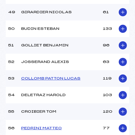
49
GIRARDIER NICOLAS
61
50
BUDIN ESTEBAN
133
51
GOLLIET BENJAMIN
96
52
JOSSERAND ALEXIS
63
53
COLLOMB PATTON LUCAS
119
54
DELETRAZ HAROLD
103
55
CROIBIER TOM
120
56
PEDRINI MATTEO
77