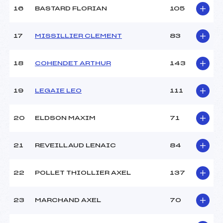
Pénalité appliquée :
255.0000
16
BASTARD FLORIAN
105
Catégorie :
Mic
17
MISSILLIER CLEMENT
83
18
COHENDET ARTHUR
143
19
LEGAIE LEO
111
20
ELDSON MAXIM
71
21
REVEILLAUD LENAIC
84
22
POLLET THIOLLIER AXEL
137
23
MARCHAND AXEL
70