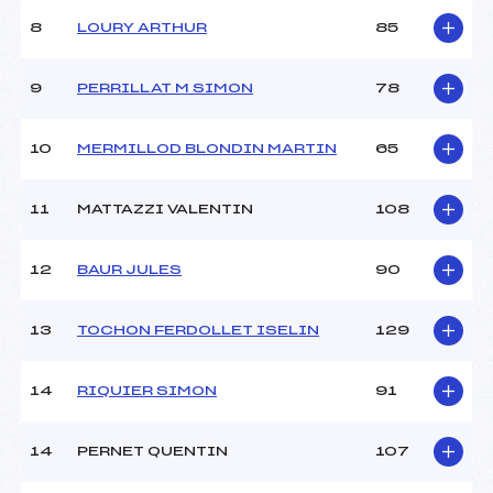
Ouvreurs C :
LAPLACE AGATHE (MB)
8
LOURY ARTHUR
85
Ouvreurs D :
LAPLACE VICTOR (MB)
Ouvreurs E :
–
Météo :
BEAU
9
PERRILLAT M SIMON
78
Neige :
DURE
10
MERMILLOD BLONDIN MARTIN
65
MANCHE 2
11
MATTAZZI VALENTIN
108
Nombre de portes :
–
Heure de départ :
–
Traceur :
–
12
BAUR JULES
90
Ouvreurs A :
–
Ouvreurs B :
–
13
TOCHON FERDOLLET ISELIN
129
Ouvreurs C :
–
Ouvreurs D :
–
Ouvreurs E :
–
14
RIQUIER SIMON
91
Température départ :
-5
Température arrivée :
-3
14
PERNET QUENTIN
107