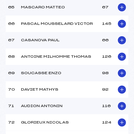
65
MASCARO MATTEO
67
66
PASCAL MOUSSELARD VICTOR
145
67
CASANOVA PAUL
66
68
ANTOINE MILHOMME THOMAS
126
69
SOUCASSE ENZO
98
70
DAVIET MATHYS
92
71
AUDION ANTONIN
116
72
GLORIEUX NICOLAS
124