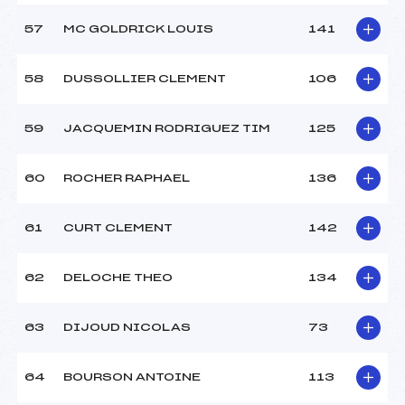
57
MC GOLDRICK LOUIS
141
58
DUSSOLLIER CLEMENT
106
59
JACQUEMIN RODRIGUEZ TIM
125
60
ROCHER RAPHAEL
136
61
CURT CLEMENT
142
62
DELOCHE THEO
134
63
DIJOUD NICOLAS
73
64
BOURSON ANTOINE
113