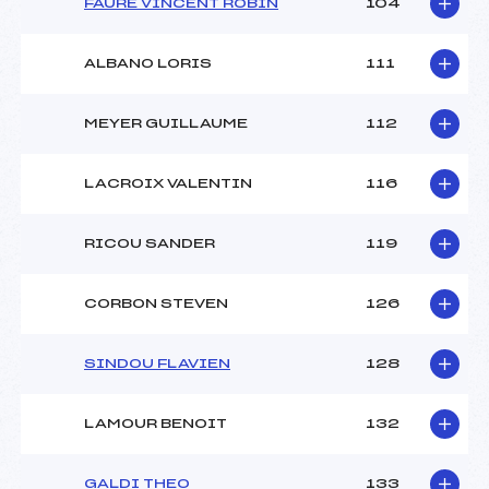
FAURE VINCENT ROBIN
104
ALBANO LORIS
111
MEYER GUILLAUME
112
LACROIX VALENTIN
116
RICOU SANDER
119
CORBON STEVEN
126
SINDOU FLAVIEN
128
LAMOUR BENOIT
132
GALDI THEO
133