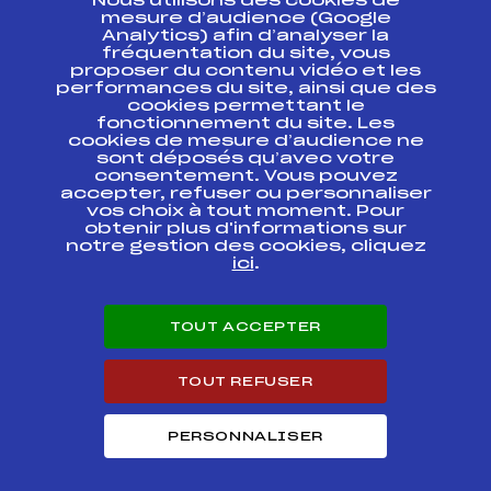
Nous utilisons des cookies de
ESPACE PRESSE
mesure d’audience (Google
Analytics) afin d’analyser la
fréquentation du site, vous
Ressources
proposer du contenu vidéo et les
performances du site, ainsi que des
Pass’Neige
cookies permettant le
Projet sportif fédéral
fonctionnement du site. Les
cookies de mesure d’audience ne
Projet de performance fédéral
sont déposés qu’avec votre
Antidopage
consentement. Vous pouvez
Pôle Développement, Formation, Suivi
accepter, refuser ou personnaliser
Scientifique
vos choix à tout moment. Pour
Listes ministérielles
obtenir plus d'informations sur
notre gestion des cookies, cliquez
Pôle vie de l’athlète
ici
.
Enseignement professionnel
Informatique et chronométrage
Circuits
TOUT ACCEPTER
Carrières
Développement des habiletés mentales
TOUT REFUSER
PERSONNALISER
© 2026 Fédération Française de Ski
Mentions légales
Politique de
confidentialité
Cookies