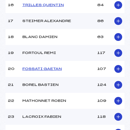
Pénalité appliquée :
105.5300
16
TRILLES QUENTIN
84
Catégorie :
Min
17
STEIMER ALEXANDRE
86
18
BLANC DAMIEN
63
19
FORTOUL REMI
117
20
FOSSATI GAETAN
107
21
BOREL BASTIEN
124
22
MATHONNET ROBIN
109
23
LACROIX FABIEN
118