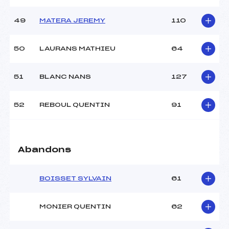
49
MATERA JEREMY
110
50
LAURANS MATHIEU
64
51
BLANC NANS
127
52
REBOUL QUENTIN
91
Abandons
BOISSET SYLVAIN
61
MONIER QUENTIN
62