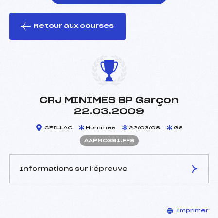
Retour aux courses
foi(s) le ski
CRJ MINIMES BP Garçon
22.03.2009
CEILLAC
Hommes
22/03/09
GS
AAPM0391.FFS
Informations sur l’épreuve
JURY DE COMPÉTITION
Imprimer
Délégué Technique :
IMBERT MAX (AP)