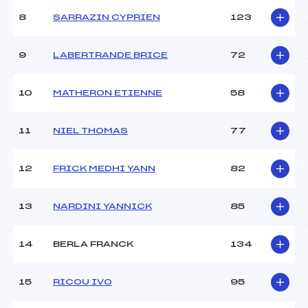
Ouvreurs C :
–
8
SARRAZIN CYPRIEN
123
Ouvreurs D :
–
Ouvreurs E :
–
Météo :
–
9
LABERTRANDE BRICE
72
Neige :
–
10
MATHERON ETIENNE
58
MANCHE 2
11
NIEL THOMAS
77
Nombre de portes :
37
Heure de départ :
12H30
Traceur :
TESTOU PHILIPPE (AP)
12
FRICK MEDHI YANN
82
Ouvreurs A :
–
Ouvreurs B :
–
13
NARDINI YANNICK
85
Ouvreurs C :
–
Ouvreurs D :
–
Ouvreurs E :
–
14
BERLA FRANCK
134
Température départ :
–
Température arrivée :
–
15
RICOU IVO
95