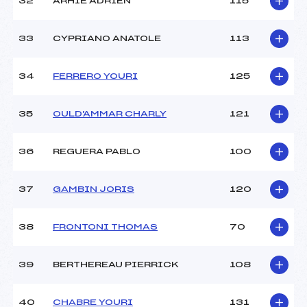
32
ARHIE ADRIEN
115
33
CYPRIANO ANATOLE
113
34
FERRERO YOURI
125
35
OULD'AMMAR CHARLY
121
36
REGUERA PABLO
100
37
GAMBIN JORIS
120
38
FRONTONI THOMAS
70
39
BERTHEREAU PIERRICK
108
40
CHABRE YOURI
131