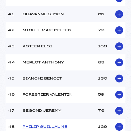
41
CHAVANNE SIMON
65
42
MICHEL MAXIMILIEN
79
43
ASTIER ELOI
103
44
MERLOT ANTHONY
83
45
BIANCHI BENOIT
130
46
FORESTIER VALENTIN
59
47
SEGOND JEREMY
76
48
PHILIP GUILLAUME
129