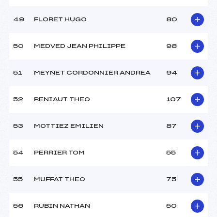
49
FLORET HUGO
80
50
MEDVED JEAN PHILIPPE
98
51
MEYNET CORDONNIER ANDREA
94
52
RENIAUT THEO
107
53
MOTTIEZ EMILIEN
87
54
PERRIER TOM
55
55
MUFFAT THEO
75
56
RUBIN NATHAN
50