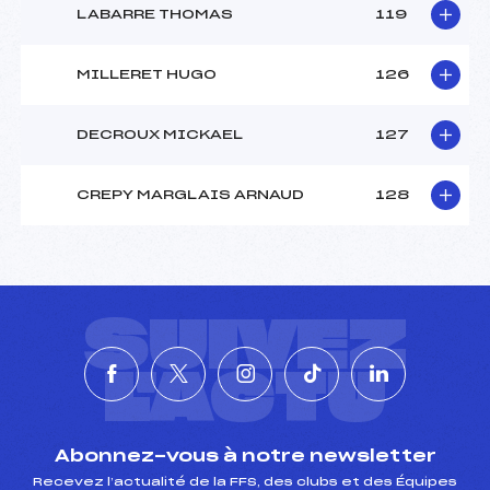
LABARRE THOMAS
119
MILLERET HUGO
126
DECROUX MICKAEL
127
CREPY MARGLAIS ARNAUD
128
SUIVEZ
L'ACTU
Abonnez-vous à notre newsletter
Recevez l’actualité de la FFS, des clubs et des Équipes