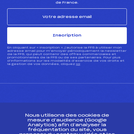
de France.
Inscription
En cliquant sur « inscription », j’autorise la FFS à utiliser mon
adresse email pour m’envoyer périodiquement la newsletter
de la FFS, qui peut contenir des offres commerciales et
promotionnelles de la FFS ou de ses partenaires. Pour plus
d’informations sur les modalités d’exercice de vos droits et
la gestion de vos données, cliquez
ici
CONTACT
Nous utilisons des cookies de
ESPACE PRESSE
mesure d’audience (Google
Analytics) afin d’analyser la
fréquentation du site, vous
Ressources