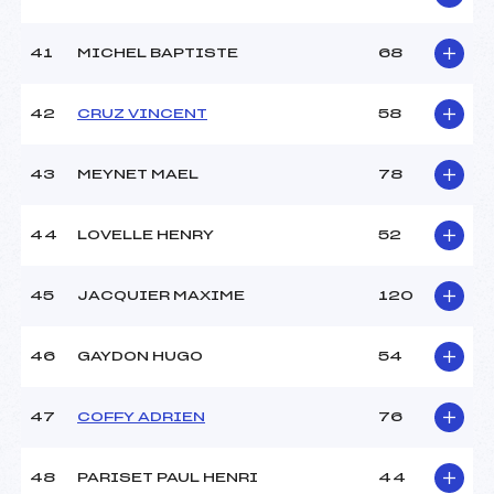
41
MICHEL BAPTISTE
68
42
CRUZ VINCENT
58
43
MEYNET MAEL
78
44
LOVELLE HENRY
52
45
JACQUIER MAXIME
120
46
GAYDON HUGO
54
47
COFFY ADRIEN
76
48
PARISET PAUL HENRI
44