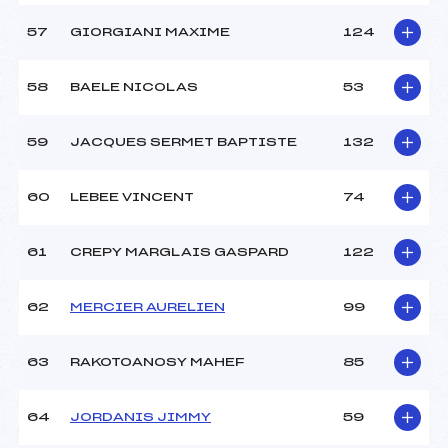
57
GIORGIANI MAXIME
124
58
BAELE NICOLAS
53
59
JACQUES SERMET BAPTISTE
132
60
LEBEE VINCENT
74
61
CREPY MARGLAIS GASPARD
122
62
MERCIER AURELIEN
99
63
RAKOTOANOSY MAHEF
85
64
JORDANIS JIMMY
59