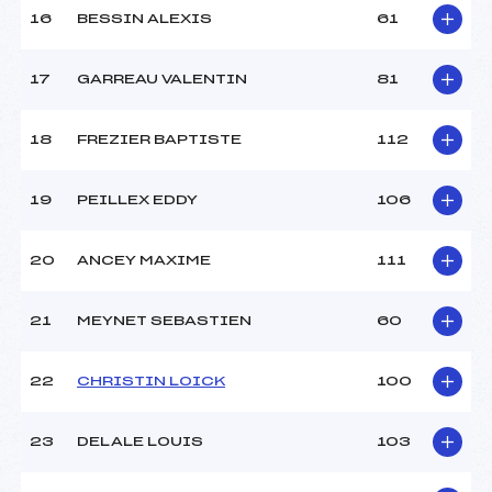
16
BESSIN ALEXIS
61
Pénalité appliquée :
255.0000
Catégorie :
Pou
17
GARREAU VALENTIN
81
18
FREZIER BAPTISTE
112
19
PEILLEX EDDY
106
20
ANCEY MAXIME
111
21
MEYNET SEBASTIEN
60
22
CHRISTIN LOICK
100
23
DELALE LOUIS
103