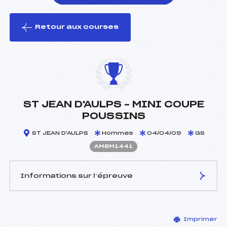
Retour aux courses
foi(s) le ski
ST JEAN D'AULPS – MINI COUPE
POUSSINS
ST JEAN D'AULPS
Hommes
04/04/09
GS
AMBM1441
Informations sur l’épreuve
JURY DE COMPÉTITION
Imprimer
Délégué Technique :
BERTHET PIERRE (MB)