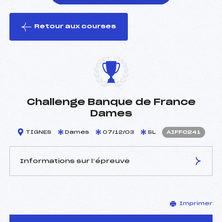
Retour aux courses
foi(s) le ski
Challenge Banque de France
Dames
TIGNES
Dames
07/12/03
SL
AIFF0241
Informations sur l’épreuve
JURY DE COMPÉTITION
Imprimer
Délégué Technique :
CHALCHAT MARTINE (IF)
Arbitre :
GESTIN J FRANCOIS (IF)