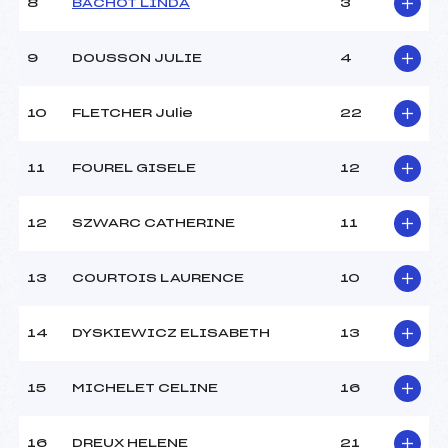
8
BACHOT LINDA
3
Ouvreurs D :
–
Ouvreurs E :
–
Météo :
BEAU
9
DOUSSON JULIE
4
Neige :
DOUCE
10
FLETCHER Julie
22
MANCHE 2
11
FOUREL GISELE
12
Nombre de portes :
45
Heure de départ :
13 15
Traceur :
GAUTHIER CHRISTIAN
12
SZWARC CATHERINE
11
(SA)
Ouvreurs A :
MEUNEMANS DIRCK ()
13
COURTOIS LAURENCE
10
Ouvreurs B :
MAILLET ARNAUD (IF)
Ouvreurs C :
–
Ouvreurs D :
–
14
DYSKIEWICZ ELISABETH
13
Ouvreurs E :
–
Température départ :
-2°c
15
MICHELET CELINE
16
Température arrivée :
-2°c
16
DREUX HELENE
21