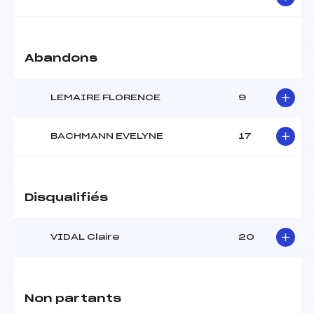
Pénalité appliquée :
109.8000
Catégorie :
*
Abandons
LEMAIRE FLORENCE
9
BACHMANN EVELYNE
17
Disqualifiés
VIDAL Claire
20
Non partants