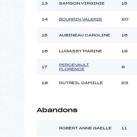
13
SAMSON VIRGINIE
15
14
BOURRIN VALERIE
20
15
AUBINEAU CAROLINE
16
16
LUGASSY MARINE
19
PERCEVAULT
17
9
FLORENCE
18
DUTREIL CAMILLE
23
Abandons
ROBERT ANNE GAELLE
11