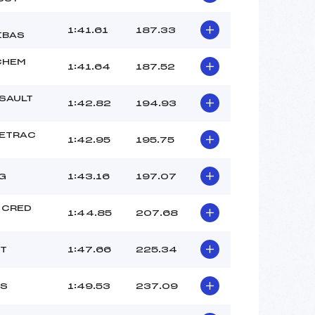
MARC SYLVAIN (SA)
–
1:41.61
187.33
IBAS
–
–
CHEM
1:41.64
187.52
 :
–
 :
1
SAULT
1:42.82
194.93
ETRAC
1:42.95
195.75
G
1:43.16
197.07
 CRED
1:44.85
207.68
T
1:47.66
225.34
S
1:49.53
237.09