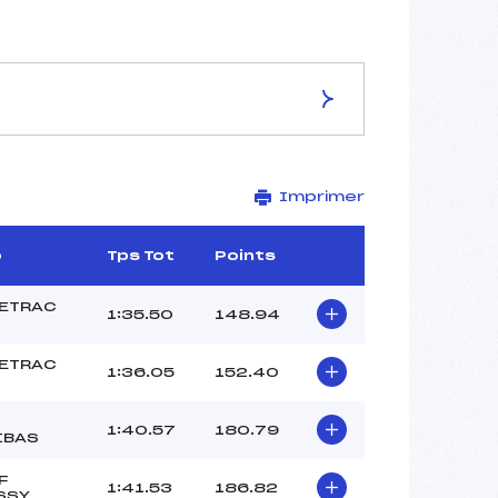
ES DE LA PISTE
Imprimer
STADE DU CORBEY
1592
1432
b
Tps Tot
Points
160
1427/10/99
ETRAC
1:35.50
148.94
ETRAC
1:36.05
152.40
46
1:40.57
180.79
18H45
IBAS
DENJEAN JEAN PHILIPPE (SA)
F
LEPKI YOHANN (SA)
1:41.53
186.82
SSY