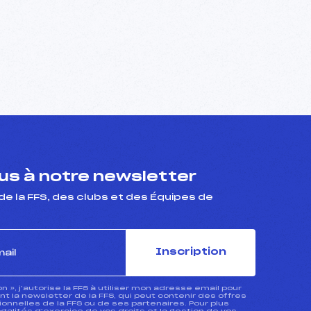
s à notre newsletter
de la FFS, des clubs et des Équipes de
Inscription
ion », j’autorise la FFS à utiliser mon adresse email pour
 la newsletter de la FFS, qui peut contenir des offres
nnelles de la FFS ou de ses partenaires. Pour plus