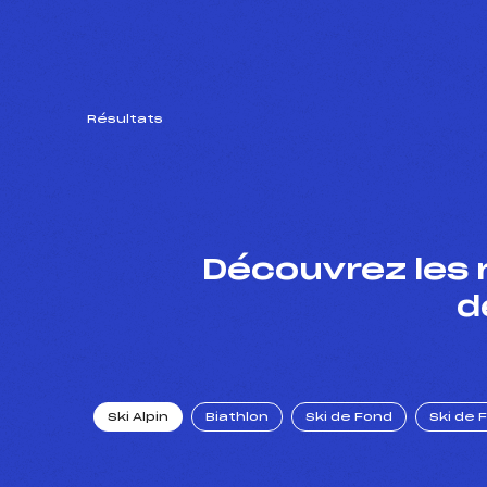
Résultats
Découvrez les 
d
Ski Alpin
Biathlon
Ski de Fond
Ski de 