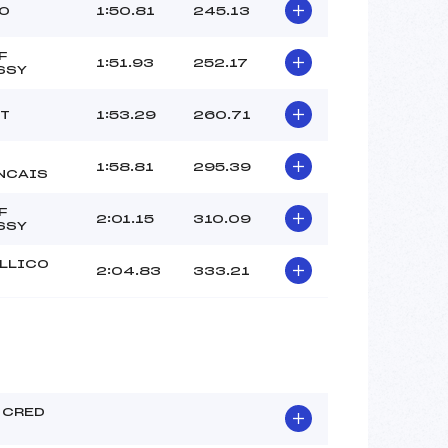
O
1:50.81
245.13
F
1:51.93
252.17
SSY
T
1:53.29
260.71
1:58.81
295.39
NCAIS
F
2:01.15
310.09
SSY
ILLICO
2:04.83
333.21
 CRED