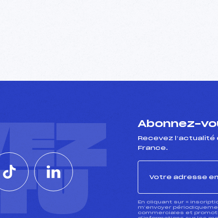
VEZ
Abonnez-vou
Recevez l’actualité 
France.
CTU
En cliquant sur « inscript
m’envoyer périodiquement
commerciales et promotio