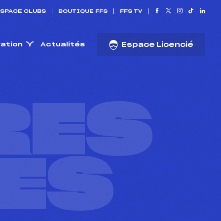
SPACE CLUBS
BOUTIQUE FFS
FFS TV
ration
Actualités
Espace Licencié
RES
ES