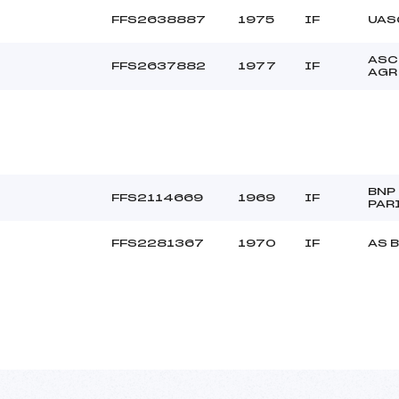
FFS2638887
1975
IF
UAS
ASC
FFS2637882
1977
IF
AGR
BNP
FFS2114669
1969
IF
PAR
FFS2281367
1970
IF
AS 