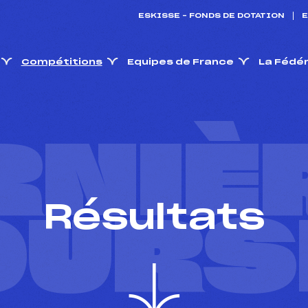
ESKISSE – FONDS DE DOTATION
E
Compétitions
Equipes de France
La Fédé
RNIÈ
Résultats
OURS