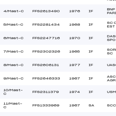
LEPKI YOHANN (SA)
Ouvreurs B :
–
Ouvreurs C :
BNP
4/Mast-C
FFS2613490
1976
IF
PAR
–
Ouvreurs D :
–
Ouvreurs E :
SC 
5/Mast-C
FFS2281434
1968
IF
EST
BEAU
Température départ
DE CULTURE
Température arrivée
DAS
6/Mast-C
FFS2247716
1970
IF
SPO
SOR
148.9400
7/Mast-C
FFS2302326
1965
IF
SC
Cad->Mas
8/Mast-C
FFS2606131
1977
IF
UAS
ASC
9/Mast-C
FFS2646333
1967
IF
AGR
10/Mast-
FFS2311379
1974
IF
USM
C
11/Mast-
FFS1333969
1967
SA
SCC
C