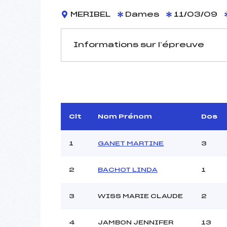
MERIBEL
Dames
11/03/09
Informations sur l’épreuve
JURY DE COMPÉTITION
Délégué Technique :
Arbitre :
DIER
Assistant :
Clt
Nom Prénom
Dos
Dir. Epreuve :
GO
1
GANET MARTINE
3
2
BACHOT LINDA
1
MANCHE 1
Nombre de portes :
3
WISS MARIE CLAUDE
2
Heure de départ :
Traceur :
DENJEAN
Ouvreurs A :
4
JAMBON JENNIFER
13