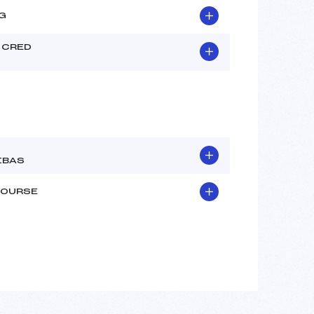
G
 CRED
IBAS
BOURSE