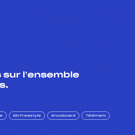
 sur l’ensemble
s.
ue
Ski Freestyle
Snowboard
Télémark