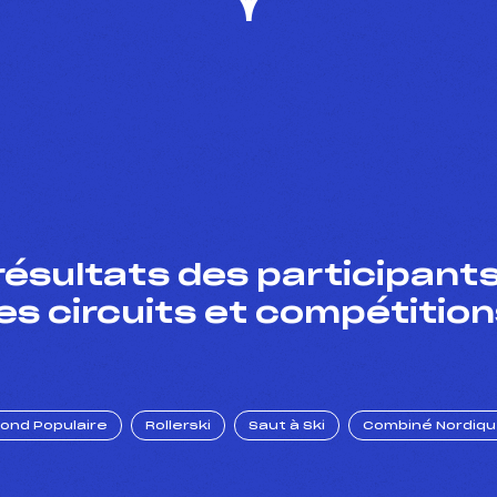
résultats des participants
es circuits et compétition
Fond Populaire
Rollerski
Saut à Ski
Combiné Nordiq