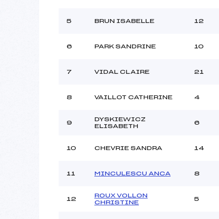
Ouvreurs B :
Ouvreurs C :
5
BRUN ISABELLE
12
Ouvreurs D :
Ouvreurs E :
6
PARK SANDRINE
10
Météo :
Neige :
7
VIDAL CLAIRE
21
Pénalité appliquée :
8
VAILLOT CATHERINE
4
Catégorie :
DYSKIEWICZ
9
6
ELISABETH
10
CHEVRIE SANDRA
14
11
MINCULESCU ANCA
8
ROUX VOLLON
12
5
CHRISTINE