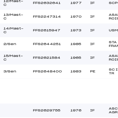
12/Mast-
FFS2632641
1977
IF
SCP
C
13/Mast-
ASA
FFS2247314
1970
IF
C
ROI
14/Mast-
FFS2615947
1973
IF
USM
C
STA
2/Sen
FFS2644251
1985
IF
FRA
15/Mast-
ASA
FFS2621584
1965
IF
C
ROI
SC 
3/Sen
FFS2648400
1983
PE
TR
ASC
FFS2629755
1976
IF
AGR