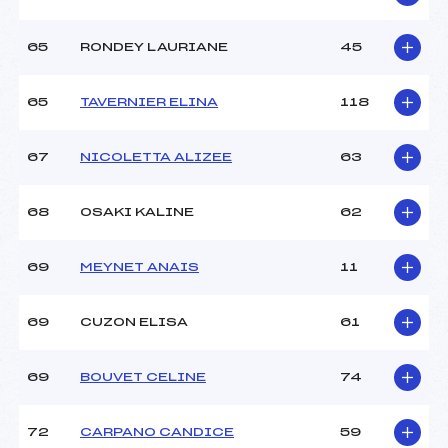
65
RONDEY LAURIANE
45
65
TAVERNIER ELINA
118
67
NICOLETTA ALIZEE
63
68
OSAKI KALINE
62
69
MEYNET ANAIS
11
69
CUZON ELISA
61
69
BOUVET CELINE
74
72
CARPANO CANDICE
59