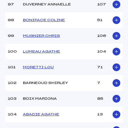
97
DUVERNEY ANNAELLE
107
98
BONIFACE COLINE
51
99
MUGNIER CHRIS
106
100
LUMEAU AGATHE
104
101
MORETTI LOU
71
102
BARNEOUD SHIRLEY
7
103
BOIX MARIONA
85
104
ABADIE AGATHE
13