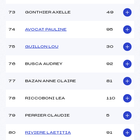
73
GONTHIER AXELLE
49
74
AVOCAT PAULINE
95
75
GUILLON LOU
30
76
BUSCA AUDREY
92
77
BAZAN ANNE CLAIRE
81
78
RICCOBONI LEA
110
79
PERRIER CLAUDIE
5
80
RIVIERE LAETITIA
91