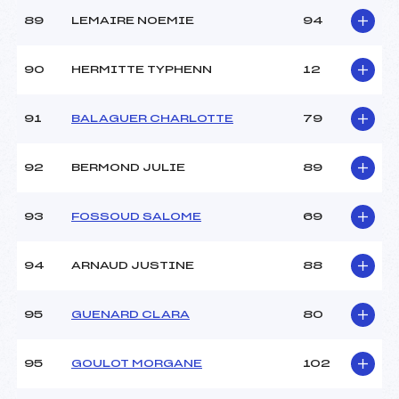
89
LEMAIRE NOEMIE
94
90
HERMITTE TYPHENN
12
91
BALAGUER CHARLOTTE
79
92
BERMOND JULIE
89
93
FOSSOUD SALOME
69
94
ARNAUD JUSTINE
88
95
GUENARD CLARA
80
95
GOULOT MORGANE
102