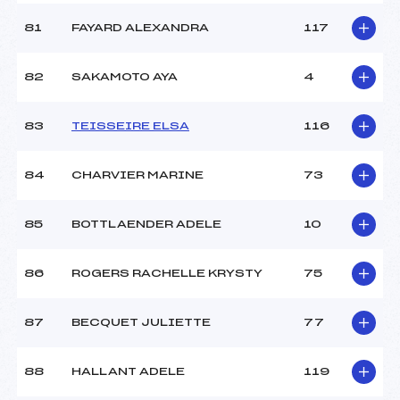
81
FAYARD ALEXANDRA
117
82
SAKAMOTO AYA
4
83
TEISSEIRE ELSA
116
84
CHARVIER MARINE
73
85
BOTTLAENDER ADELE
10
86
ROGERS RACHELLE KRYSTY
75
87
BECQUET JULIETTE
77
88
HALLANT ADELE
119