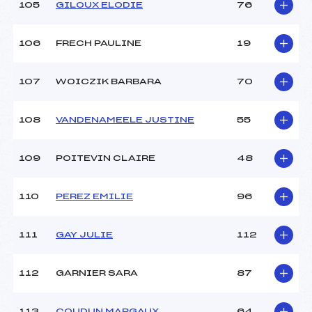
105
GILOUX ELODIE
76
106
FRECH PAULINE
19
107
WOICZIK BARBARA
70
108
VANDENAMEELE JUSTINE
55
109
POITEVIN CLAIRE
48
110
PEREZ EMILIE
96
111
GAY JULIE
112
112
GARNIER SARA
87
113
COUDUN MARGAUX
64