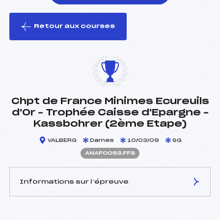
Retour aux courses
foi(s) le ski
Chpt de France Minimes Ecureuils
d'Or – Trophée Caisse d'Epargne –
Kassbohrer (2ème Etape)
VALBERG
Dames
10/03/09
SG
ANAF0053.FFS
Informations sur l’épreuve
JURY DE COMPÉTITION