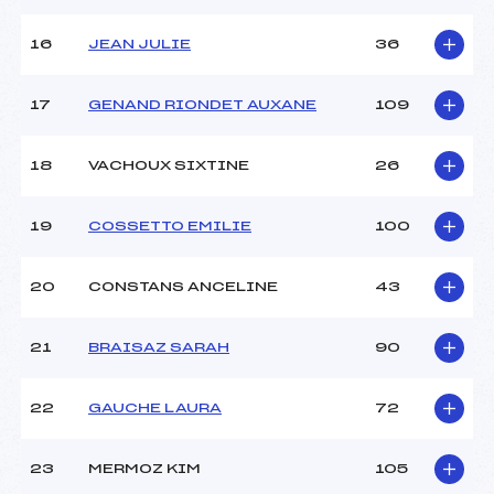
16
JEAN JULIE
36
Pénalité appliquée :
90.7300
Catégorie :
Min
17
GENAND RIONDET AUXANE
109
18
VACHOUX SIXTINE
26
19
COSSETTO EMILIE
100
20
CONSTANS ANCELINE
43
21
BRAISAZ SARAH
90
22
GAUCHE LAURA
72
23
MERMOZ KIM
105