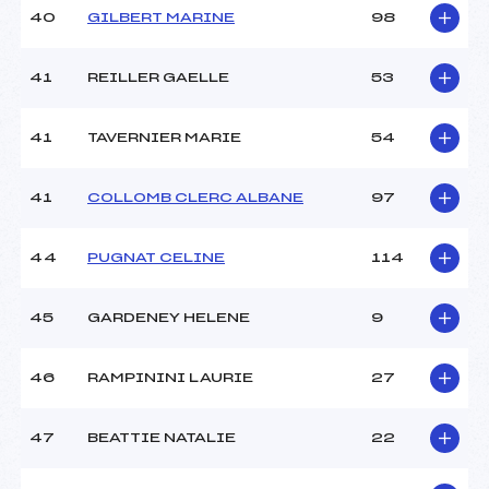
40
GILBERT MARINE
98
41
REILLER GAELLE
53
41
TAVERNIER MARIE
54
41
COLLOMB CLERC ALBANE
97
44
PUGNAT CELINE
114
45
GARDENEY HELENE
9
46
RAMPININI LAURIE
27
47
BEATTIE NATALIE
22