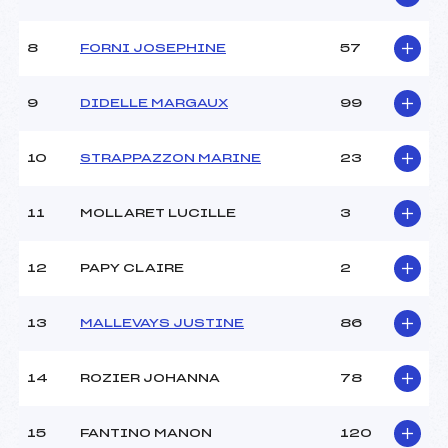
Ouvreurs A :
MARTIN MARINE (CA)
Ouvreurs B :
MORISSET VINCENT (CA)
8
FORNI JOSEPHINE
57
Ouvreurs C :
BAILET MATTHIEU (CA)
Ouvreurs D :
–
Ouvreurs E :
–
9
DIDELLE MARGAUX
99
Météo :
BEAU
Neige :
DURE
10
STRAPPAZZON MARINE
23
MANCHE 2
11
MOLLARET LUCILLE
3
Nombre de portes :
–
Heure de départ :
–
12
PAPY CLAIRE
2
Traceur :
–
Ouvreurs A :
–
13
MALLEVAYS JUSTINE
86
Ouvreurs B :
–
Ouvreurs C :
–
Ouvreurs D :
–
14
ROZIER JOHANNA
78
Ouvreurs E :
–
Température départ :
–
15
FANTINO MANON
120
Température arrivée :
–