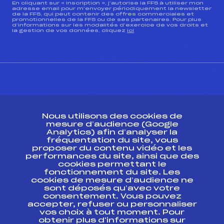
En cliquant sur « inscription », j’autorise la FFS à utiliser mon
adresse email pour m’envoyer périodiquement la newsletter
de la FFS, qui peut contenir des offres commerciales et
promotionnelles de la FFS ou de ses partenaires. Pour plus
d’informations sur les modalités d’exercice de vos droits et
la gestion de vos données, cliquez
ici
CONTACT
Nous utilisons des cookies de
ESPACE PRESSE
mesure d’audience (Google
Analytics) afin d’analyser la
fréquentation du site, vous
Ressources
proposer du contenu vidéo et les
performances du site, ainsi que des
Pass’Neige
cookies permettant le
Projet sportif fédéral
fonctionnement du site. Les
cookies de mesure d’audience ne
Projet de performance fédéral
sont déposés qu’avec votre
Antidopage
consentement. Vous pouvez
Pôle Développement, Formation, Suivi
accepter, refuser ou personnaliser
Scientifique
vos choix à tout moment. Pour
Listes ministérielles
obtenir plus d'informations sur