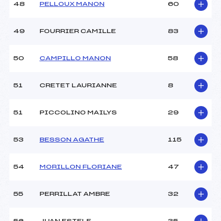
48
PELLOUX MANON
60
49
FOURRIER CAMILLE
83
50
CAMPILLO MANON
58
51
CRETET LAURIANNE
8
51
PICCOLINO MAILYS
29
53
BESSON AGATHE
115
54
MORILLON FLORIANE
47
55
PERRILLAT AMBRE
32