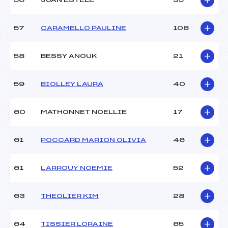
56
JUAN ESTELE
35
57
CARAMELLO PAULINE
108
58
BESSY ANOUK
21
59
BIOLLEY LAURA
40
60
MATHONNET NOELLIE
17
61
POCCARD MARION OLIVIA
46
61
LARROUY NOEMIE
52
63
THEOLIER KIM
28
64
TISSIER LORAINE
65