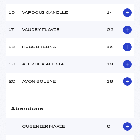
Température départ :
–
Température arrivée :
–
16
VAROQUI CAMILLE
14
17
VAUDEY FLAVIE
22
Pénalité appliquée :
255.0000
Catégorie :
Smic>Pou
18
RUSSO ILONA
15
19
AIEVOLA ALEXIA
19
20
AVON SOLENE
18
Abandons
CUSENIER MARIE
6