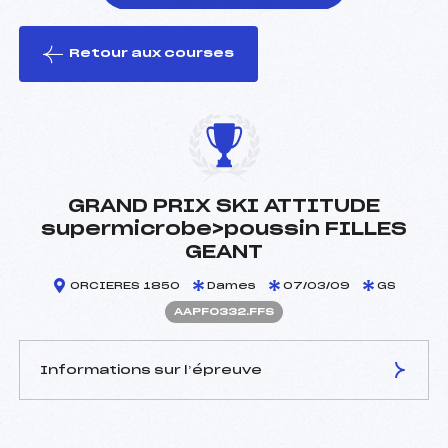
Retour aux courses
foi(s) le ski
GRAND PRIX SKI ATTITUDE
supermicrobe>poussin FILLES
GEANT
ORCIERES 1850
Dames
07/03/09
GS
AAPF0332.FFS
Informations sur l’épreuve
JURY DE COMPÉTITION