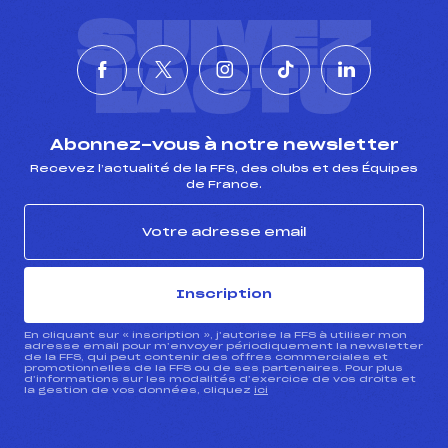
SUIVEZ
L'ACTU
Abonnez-vous à notre newsletter
Recevez l’actualité de la FFS, des clubs et des Équipes
de France.
Inscription
En cliquant sur « inscription », j’autorise la FFS à utiliser mon
adresse email pour m’envoyer périodiquement la newsletter
de la FFS, qui peut contenir des offres commerciales et
promotionnelles de la FFS ou de ses partenaires. Pour plus
d’informations sur les modalités d’exercice de vos droits et
la gestion de vos données, cliquez
ici