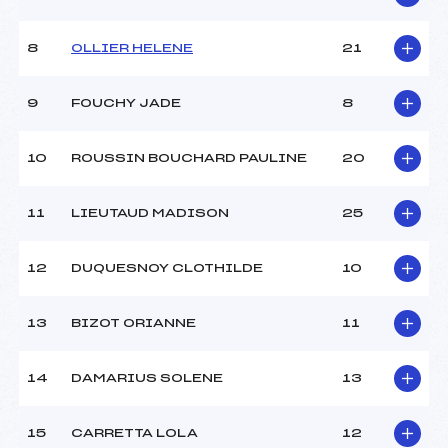
Traceur :
NOLIER JEAN-
CHRISTOPHE ()
Ouvreurs A :
HAUWILLER JULIEN ()
8
OLLIER HELENE
21
Ouvreurs B :
–
Ouvreurs C :
–
9
FOUCHY JADE
8
Ouvreurs D :
–
Ouvreurs E :
–
Météo :
BEAU
10
ROUSSIN BOUCHARD PAULINE
20
Neige :
DURE
11
LIEUTAUD MADISON
25
MANCHE 2
12
DUQUESNOY CLOTHILDE
10
Nombre de portes :
–
Heure de départ :
–
13
BIZOT ORIANNE
11
Traceur :
–
Ouvreurs A :
–
Ouvreurs B :
–
14
DAMARIUS SOLENE
13
Ouvreurs C :
–
Ouvreurs D :
–
15
CARRETTA LOLA
12
Ouvreurs E :
–