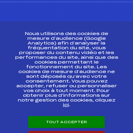
CONTACT
Nous utilisons des cookies de
ESPACE PRESSE
mesure d’audience (Google
Analytics) afin d’analyser la
fréquentation du site, vous
Ressources
proposer du contenu vidéo et les
performances du site, ainsi que des
Pass’Neige
cookies permettant le
Projet sportif fédéral
fonctionnement du site. Les
cookies de mesure d’audience ne
Projet de performance fédéral
sont déposés qu’avec votre
Antidopage
consentement. Vous pouvez
Pôle Développement, Formation, Suivi
accepter, refuser ou personnaliser
Scientifique
vos choix à tout moment. Pour
Listes ministérielles
obtenir plus d'informations sur
notre gestion des cookies, cliquez
Pôle vie de l’athlète
ici
.
Enseignement professionnel
Informatique et chronométrage
Circuits
TOUT ACCEPTER
Carrières