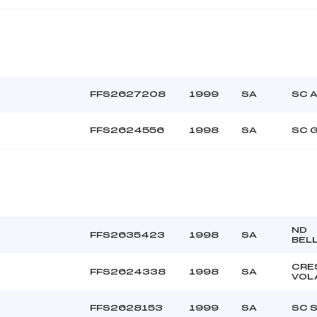
FFS2627208
1999
SA
SC 
FFS2624556
1998
SA
SC 
ND
FFS2635423
1998
SA
BEL
CRE
FFS2624338
1998
SA
VOL
FFS2628153
1999
SA
SC 