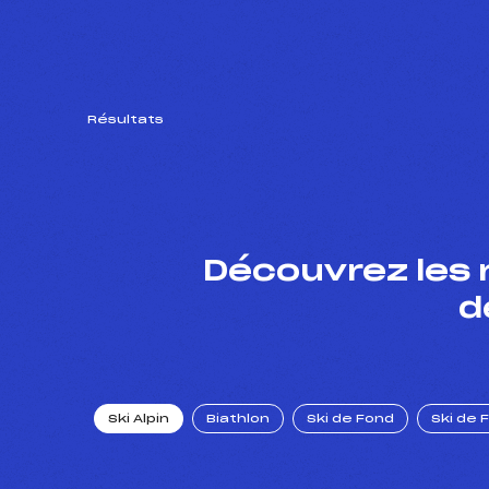
Résultats
Découvrez les 
d
Ski Alpin
Biathlon
Ski de Fond
Ski de 