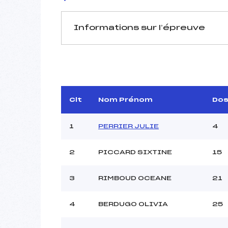
Informations sur l’épreuve
JURY DE COMPÉTITION
Délégué Technique :
DUG
Arbitre :
Assistant :
Clt
Nom Prénom
Do
Dir. Epreuve :
1
PERRIER JULIE
4
2
PICCARD SIXTINE
15
MANCHE 1
Nombre de portes :
3
RIMBOUD OCEANE
21
Heure de départ :
Traceur :
OUVRIER
4
BERDUGO OLIVIA
25
Ouvreurs A :
GROS
Ouvreurs B :
G