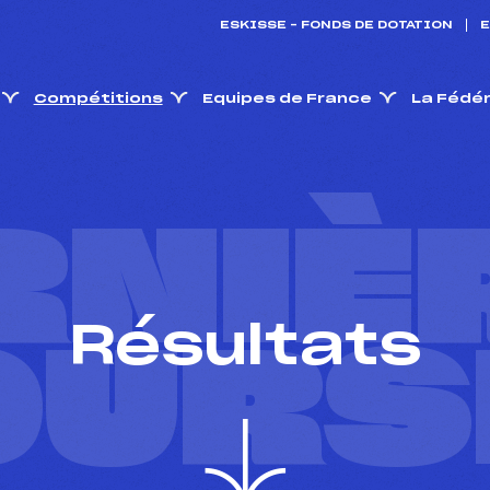
ESKISSE – FONDS DE DOTATION
E
Compétitions
Equipes de France
La Fédé
RNIÈ
Résultats
OURS