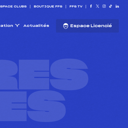
SPACE CLUBS
BOUTIQUE FFS
FFS TV
ration
Actualités
Espace Licencié
RES
ES