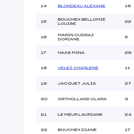
14
BLONDEAU ALEXANE
16
BOUCHEX BELLOMIE
15
22
LOUISE
MARIN CUDRAZ
16
5
DORIANE
17
HAAS MINA
29
18
VELEZ CHARLENE
11
19
JACQUET JULIA
27
20
ORTHOLLAND CLARA
3
21
LE MEUR LAURIANE
24
22
BOUCHEX DIANE
17