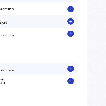
SAISIES
ST
AND
LECOMB
LECOMB
BE
ERT