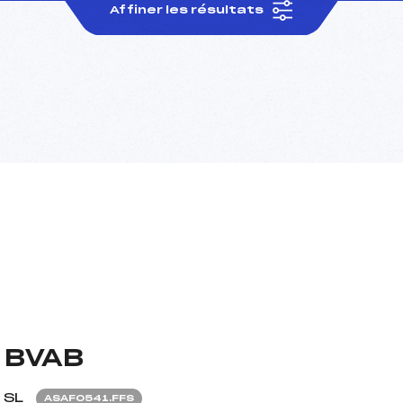
Affiner les résultats
 BVAB
SL
ASAF0541.FFS