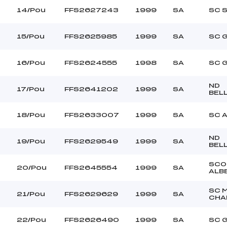
14/Pou
FFS2627243
1999
SA
SC 
15/Pou
FFS2625985
1999
SA
SC 
16/Pou
FFS2624555
1998
SA
SC 
ND
17/Pou
FFS2641202
1999
SA
BEL
18/Pou
FFS2633007
1999
SA
SC 
ND
19/Pou
FFS2629549
1999
SA
BEL
SCO
20/Pou
FFS2645554
1999
SA
ALB
SC 
21/Pou
FFS2629629
1999
SA
CHA
22/Pou
FFS2626490
1999
SA
SC 