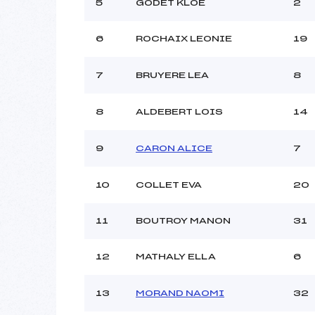
5
GODET KLOE
2
Ouvreurs C :
Ouvreurs D :
6
ROCHAIX LEONIE
19
Ouvreurs E :
Météo :
7
BRUYERE LEA
8
Neige :
8
ALDEBERT LOIS
14
Pénalité appliquée :
Catégorie :
9
CARON ALICE
7
10
COLLET EVA
20
11
BOUTROY MANON
31
12
MATHALY ELLA
6
13
MORAND NAOMI
32