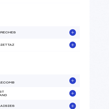
ARECHES
GIETTAZ
LECOMB
ST
AND
SAISIES