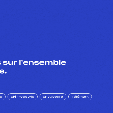
 sur l’ensemble
s.
ue
Ski Freestyle
Snowboard
Télémark