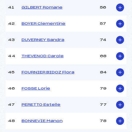
41
GILBERT Romane
56
42
BOYER Clementine
57
43
DUVERNEY Sandra
74
44
THEVENOD Carole
68
45
FOURNIER BIDOZ Flora
84
46
FOSSE Lorie
79
47
PERETTO Estelle
77
48
BONNEVIE Manon
78