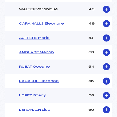
WALTER Veronique
43
CARAMALLI Eleonore
49
AUFRERE Marie
51
ANGLADE Manon
53
RUBAT Oceane
54
LAGARDE Florence
55
LOPEZ Stacy
58
LEROMAIN Lise
59