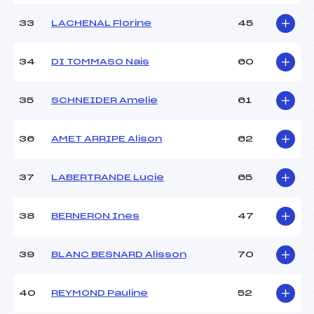
33
LACHENAL Florine
45
34
DI TOMMASO Nais
60
35
SCHNEIDER Amelie
61
36
AMET ARRIPE Alison
62
37
LABERTRANDE Lucie
65
38
BERNERON Ines
47
39
BLANC BESNARD Alisson
70
40
REYMOND Pauline
52