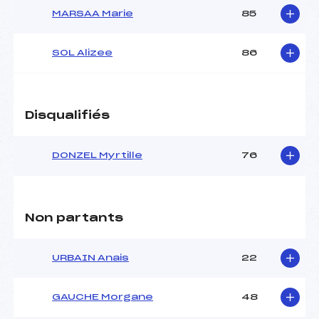
MARSAA Marie
85
SOL Alizee
86
Disqualifiés
DONZEL Myrtille
76
Non partants
URBAIN Anais
22
GAUCHE Morgane
48