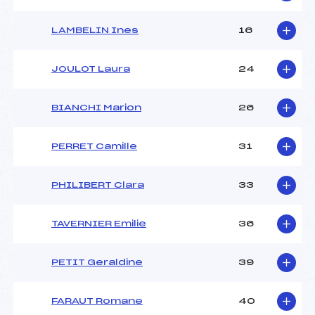
LAMBELIN Ines
16
JOULOT Laura
24
BIANCHI Marion
26
PERRET Camille
31
PHILIBERT Clara
33
TAVERNIER Emilie
36
PETIT Geraldine
39
FARAUT Romane
40