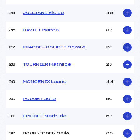
25
JULLIAND Eloise
46
26
DAVIET Manon
37
27
FRASSE- SOMBET Coralie
25
28
TOURNIER Mathilde
27
29
MONCENIX Laurie
44
30
POUGET Julie
50
31
EMONET Mathilde
67
32
BOURNISSEN Celia
66