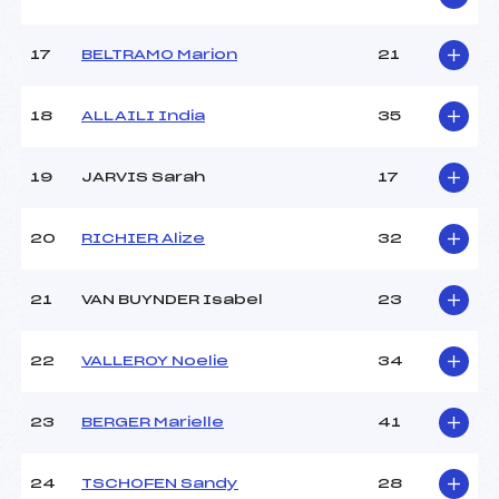
Température arrivée :
–
17
BELTRAMO Marion
21
Pénalité appliquée :
14.6400
Catégorie :
*
18
ALLAILI India
35
19
JARVIS Sarah
17
20
RICHIER Alize
32
21
VAN BUYNDER Isabel
23
22
VALLEROY Noelie
34
23
BERGER Marielle
41
24
TSCHOFEN Sandy
28