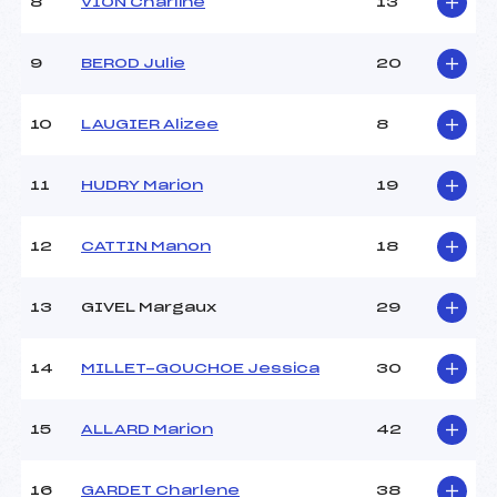
Ouvreurs B :
HUDRY PIERRE JEAN
8
VION Charline
13
(FRA)
Ouvreurs C :
PHILIBERT MARGOT (FRA)
9
BEROD Julie
20
Ouvreurs D :
–
Ouvreurs E :
–
Météo :
NUAGEUX
10
LAUGIER Alizee
8
Neige :
DURE
11
HUDRY Marion
19
MANCHE 2
12
CATTIN Manon
18
Nombre de portes :
50
Heure de départ :
12H30
13
GIVEL Margaux
29
Traceur :
SILVESTRE PASCAL (FRA)
Ouvreurs A :
CREY TEO (FRA)
Ouvreurs B :
HUDRY PIERRE JEAN
14
MILLET-GOUCHOE Jessica
30
(FRA)
Ouvreurs C :
PHILIBERT MARGOT (FRA)
Ouvreurs D :
–
15
ALLARD Marion
42
Ouvreurs E :
–
Température départ :
-5
16
GARDET Charlene
38