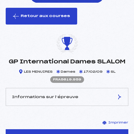
Retour aux courses
foi(s) le ski
GP International Dames SLALOM
LES MENUIRES
Dames
17/02/09
SL
FRA5619.959
Informations sur l’épreuve
JURY DE COMPÉTITION
Imprimer
Délégué Technique :
ARMENGOL FRANCESC
(SPA)