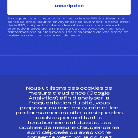
Inscription
En cliquant sur « inscription », j’autorise la FFS à utiliser mon
adresse email pour m’envoyer périodiquement la newsletter
de la FFS, qui peut contenir des offres commerciales et
promotionnelles de la FFS ou de ses partenaires. Pour plus
d’informations sur les modalités d’exercice de vos droits et
la gestion de vos données, cliquez
ici
CONTACT
Nous utilisons des cookies de
ESPACE PRESSE
mesure d’audience (Google
Analytics) afin d’analyser la
fréquentation du site, vous
Ressources
proposer du contenu vidéo et les
performances du site, ainsi que des
Pass’Neige
cookies permettant le
Projet sportif fédéral
fonctionnement du site. Les
cookies de mesure d’audience ne
Projet de performance fédéral
sont déposés qu’avec votre
Antidopage
consentement. Vous pouvez