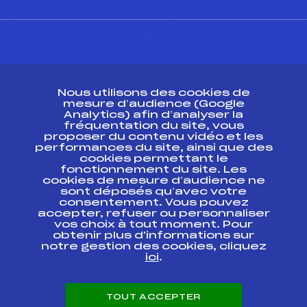
CONTACT
Nous utilisons des cookies de
ESPACE PRESSE
mesure d’audience (Google
Analytics) afin d’analyser la
fréquentation du site, vous
Ressources
proposer du contenu vidéo et les
performances du site, ainsi que des
Pass’Neige
cookies permettant le
Projet sportif fédéral
fonctionnement du site. Les
cookies de mesure d’audience ne
Projet de performance fédéral
sont déposés qu’avec votre
Antidopage
consentement. Vous pouvez
Pôle Développement, Formation, Suivi
accepter, refuser ou personnaliser
Scientifique
vos choix à tout moment. Pour
Listes ministérielles
obtenir plus d'informations sur
notre gestion des cookies, cliquez
Pôle vie de l’athlète
ici
.
Enseignement professionnel
Informatique et chronométrage
Circuits
TOUT ACCEPTER