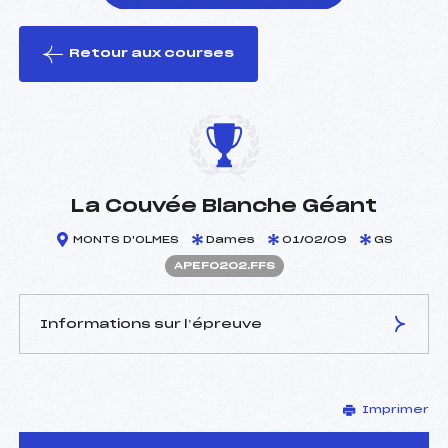
Retour aux courses
foi(s) le ski
La Couvée Blanche Géant
MONTS D'OLMES
Dames
01/02/09
GS
APEF0202.FFS
Informations sur l’épreuve
JURY DE COMPÉTITION
Imprimer
Délégué Technique :
BLANCHON SARAH (PE)
Arbitre :
DUQUESNOY SEBASTIEN