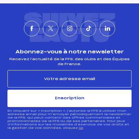
SUIVEZ
L'ACTU
Abonnez-vous à notre newsletter
Recevez l’actualité de la FFS, des clubs et des Équipes
de France.
Inscription
En cliquant sur « inscription », j’autorise la FFS à utiliser mon
adresse email pour m’envoyer périodiquement la newsletter
de la FFS, qui peut contenir des offres commerciales et
promotionnelles de la FFS ou de ses partenaires. Pour plus
d’informations sur les modalités d’exercice de vos droits et
la gestion de vos données, cliquez
ici