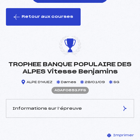
Retour aux courses
foi(s) le ski
TROPHEE BANQUE POPULAIRE DES
ALPES Vitesse Benjamins
ALPE D'HUEZ
Dames
28/01/09
SG
ADAF0653.FFS
Informations sur l’épreuve
JURY DE COMPÉTITION
Imprimer
Délégué Technique :
JOURDAN FRANCOIS (SA)