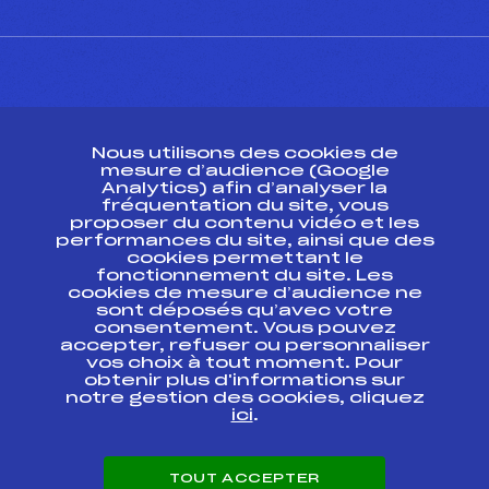
CONTACT
Nous utilisons des cookies de
ESPACE PRESSE
mesure d’audience (Google
Analytics) afin d’analyser la
fréquentation du site, vous
Ressources
proposer du contenu vidéo et les
performances du site, ainsi que des
Pass’Neige
cookies permettant le
Projet sportif fédéral
fonctionnement du site. Les
cookies de mesure d’audience ne
Projet de performance fédéral
sont déposés qu’avec votre
Antidopage
consentement. Vous pouvez
Pôle Développement, Formation, Suivi
accepter, refuser ou personnaliser
Scientifique
vos choix à tout moment. Pour
Listes ministérielles
obtenir plus d'informations sur
notre gestion des cookies, cliquez
Pôle vie de l’athlète
ici
.
Enseignement professionnel
Informatique et chronométrage
Circuits
TOUT ACCEPTER