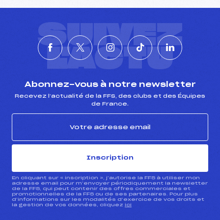
SUIVEZ
L'ACTU
Abonnez-vous à notre newsletter
Recevez l’actualité de la FFS, des clubs et des Équipes
de France.
Inscription
En cliquant sur « inscription », j’autorise la FFS à utiliser mon
adresse email pour m’envoyer périodiquement la newsletter
de la FFS, qui peut contenir des offres commerciales et
promotionnelles de la FFS ou de ses partenaires. Pour plus
d’informations sur les modalités d’exercice de vos droits et
la gestion de vos données, cliquez
ici