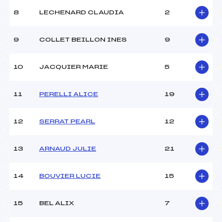
Ouvreurs C :
–
8
LECHENARD CLAUDIA
2
Ouvreurs D :
–
Ouvreurs E :
–
Météo :
BEAU
9
COLLET BEILLON INES
9
Neige :
DURE
10
JACQUIER MARIE
5
MANCHE 2
11
PERELLI ALICE
19
Nombre de portes :
–
Heure de départ :
–
Traceur :
–
12
SERRAT PEARL
12
Ouvreurs A :
–
Ouvreurs B :
–
13
ARNAUD JULIE
21
Ouvreurs C :
–
Ouvreurs D :
–
Ouvreurs E :
–
14
BOUVIER LUCIE
15
Température départ :
-6
Température arrivée :
-2
15
BEL ALIX
7