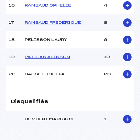
Pénalité appliquée :
212.9300
16
RAMBAUD OPHELIE
4
Catégorie :
Ben
17
RAMBAUD FREDERIQUE
8
18
PELISSON LAURY
6
19
PAILLAS ALISSON
10
20
BASSET JOSEFA
20
Disqualifiés
HUMBERT MARGAUX
1