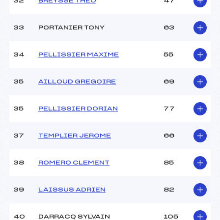
32
BREYSSE THEO
47
33
PORTANIER TONY
63
34
PELLISSIER MAXIME
55
35
AILLOUD GREGOIRE
69
35
PELLISSIER DORIAN
77
37
TEMPLIER JEROME
66
38
ROMERO CLEMENT
85
39
LAISSUS ADRIEN
82
40
DARRACQ SYLVAIN
105