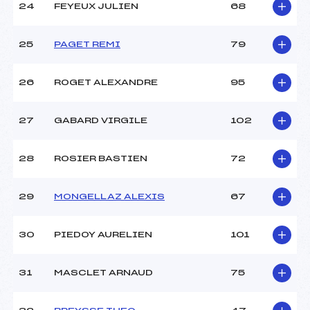
24
FEYEUX JULIEN
68
25
PAGET REMI
79
26
ROGET ALEXANDRE
95
27
GABARD VIRGILE
102
28
ROSIER BASTIEN
72
29
MONGELLAZ ALEXIS
67
30
PIEDOY AURELIEN
101
31
MASCLET ARNAUD
75