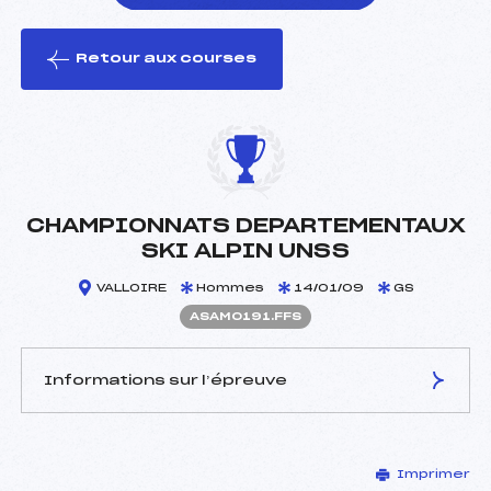
Retour aux courses
foi(s) le ski
CHAMPIONNATS DEPARTEMENTAUX
SKI ALPIN UNSS
VALLOIRE
Hommes
14/01/09
GS
ASAM0191.FFS
Informations sur l’épreuve
JURY DE COMPÉTITION
Imprimer
Délégué Technique :
VALLET FREDDY (SA)