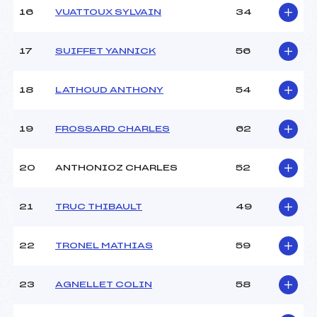
Ouvreurs E :
–
16
VUATTOUX SYLVAIN
34
Température départ :
-3
Température arrivée :
-1
17
SUIFFET YANNICK
56
Pénalité appliquée :
53.0400
18
LATHOUD ANTHONY
54
Catégorie :
Cad+Jun
19
FROSSARD CHARLES
62
20
ANTHONIOZ CHARLES
52
21
TRUC THIBAULT
49
22
TRONEL MATHIAS
59
23
AGNELLET COLIN
58