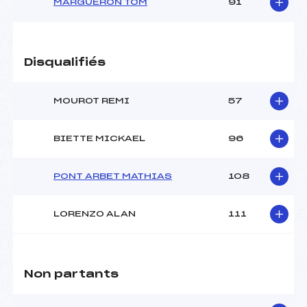
MARGUERON TOM
91
Disqualifiés
MOUROT REMI
57
BIETTE MICKAEL
96
PONT ARBET MATHIAS
108
LORENZO ALAN
111
Non partants