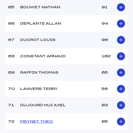
65
BOUWET NATHAN
91
66
DEPLANTE ALLAN
94
67
DUCROT LOUIS
96
68
CONSTANT ARNAUD
182
69
RAFFIN THOMAS
65
70
LANVERS TERRY
56
71
DUJOURD’HUI AXEL
83
72
MEYNET THEO
85