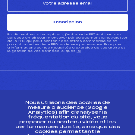
Inscription
En cliquant sur « inscription », j’autorise la FFS à utiliser mon
adresse email pour m’envoyer périodiquement la newsletter
de la FFS, qui peut contenir des offres commerciales et
promotionnelles de la FFS ou de ses partenaires. Pour plus
d’informations sur les modalités d’exercice de vos droits et
la gestion de vos données, cliquez
ici
CONTACT
Nous utilisons des cookies de
ESPACE PRESSE
mesure d’audience (Google
Analytics) afin d’analyser la
fréquentation du site, vous
Ressources
proposer du contenu vidéo et les
performances du site, ainsi que des
Pass’Neige
cookies permettant le
Projet sportif fédéral