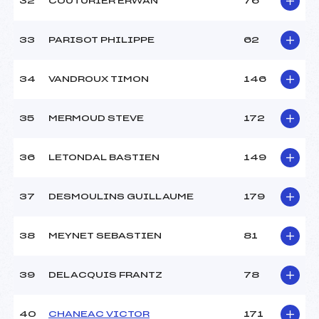
32
COUTURIER ERWAN
76
33
PARISOT PHILIPPE
62
34
VANDROUX TIMON
146
35
MERMOUD STEVE
172
36
LETONDAL BASTIEN
149
37
DESMOULINS GUILLAUME
179
38
MEYNET SEBASTIEN
81
39
DELACQUIS FRANTZ
78
40
CHANEAC VICTOR
171