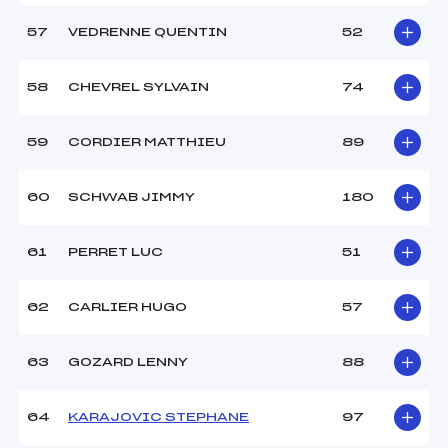
57
VEDRENNE QUENTIN
52
58
CHEVREL SYLVAIN
74
59
CORDIER MATTHIEU
89
60
SCHWAB JIMMY
180
61
PERRET LUC
51
62
CARLIER HUGO
57
63
GOZARD LENNY
88
64
KARAJOVIC STEPHANE
97