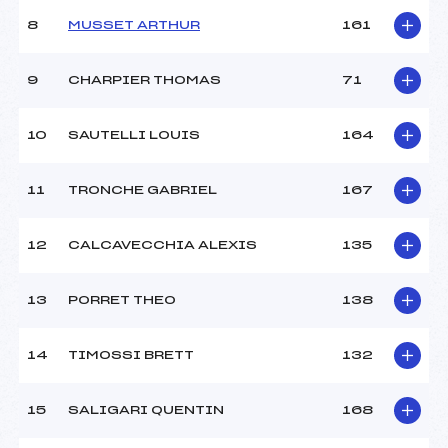
Ouvreurs A :
PELLET MANY CLEMENT
8
MUSSET ARTHUR
161
(FRA)
Ouvreurs B :
RUIN ROMANE (FRA)
9
CHARPIER THOMAS
71
Ouvreurs C :
SALOME ()
Ouvreurs D :
DEBORA ()
Ouvreurs E :
MERCIER ESTEBAN (FRA)
10
SAUTELLI LOUIS
164
Météo :
BONNE
Neige :
FROIDE
11
TRONCHE GABRIEL
167
MANCHE 2
12
CALCAVECCHIA ALEXIS
135
Nombre de portes :
–
Heure de départ :
–
13
PORRET THEO
138
Traceur :
–
Ouvreurs A :
–
14
TIMOSSI BRETT
132
Ouvreurs B :
–
Ouvreurs C :
–
Ouvreurs D :
–
15
SALIGARI QUENTIN
168
Ouvreurs E :
–