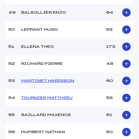
49
BALSOLLIER ENZO
64
50
LEFRANT HUGO
53
51
ELLENA THEO
173
52
RICHARD PIERRE
48
53
MARTINET HARISSON
80
54
TOURNIER MATTHIEU
59
55
SAILLARD MAXENCE
61
56
HUMBERT NATHAN
50