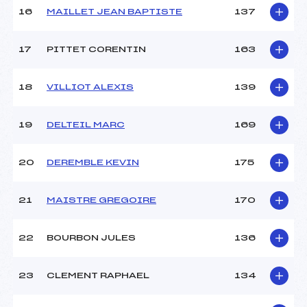
Température départ :
-7
16
MAILLET JEAN BAPTISTE
137
Température arrivée :
-5
17
PITTET CORENTIN
163
Pénalité appliquée :
255.0000
Catégorie :
Pou+Ben
18
VILLIOT ALEXIS
139
19
DELTEIL MARC
169
20
DEREMBLE KEVIN
175
21
MAISTRE GREGOIRE
170
22
BOURBON JULES
136
23
CLEMENT RAPHAEL
134