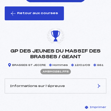
Retour aux courses
foi(s) le ski
GP DES JEUNES DU MASSIF DES
BRASSES / GEANT
BRASSES ST JEOIRE
Hommes
12/01/09
GS1
AMBM0281.FFS
Informations sur l’épreuve
JURY DE COMPÉTITION
Imprimer
Délégué Technique :
MASSAROTTI PASCAL