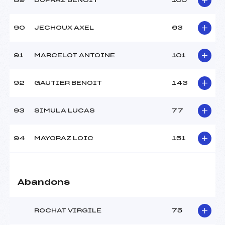
89
DUPRAZ BENOIT
105
90
JECHOUX AXEL
63
91
MARCELOT ANTOINE
101
92
GAUTIER BENOIT
143
93
SIMULA LUCAS
77
94
MAYORAZ LOIC
151
Abandons
ROCHAT VIRGILE
75