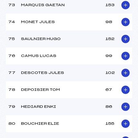
73
MARQUIS GAETAN
153
74
MONET JULES
98
75
SAULNIER HUGO
152
76
CAMUS LUCAS
99
77
DESCOTES JULES
102
78
DEPOISIER TOM
67
79
HEDIARD ENKI
86
80
BOUCHIER ELIE
155