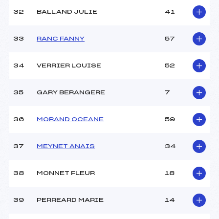
32
BALLAND JULIE
41
33
RANC FANNY
57
34
VERRIER LOUISE
52
35
GARY BERANGERE
7
36
MORAND OCEANE
59
37
MEYNET ANAIS
34
38
MONNET FLEUR
18
39
PERREARD MARIE
14