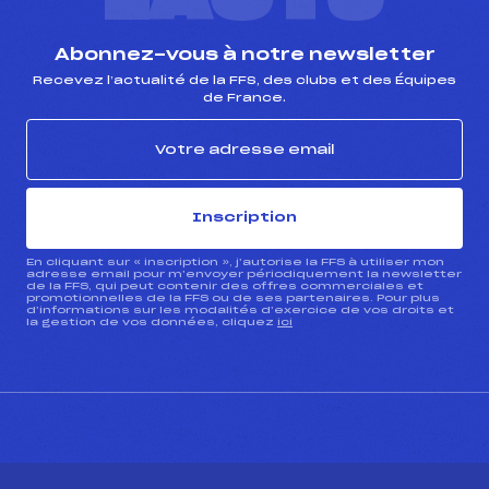
Abonnez-vous à notre newsletter
Recevez l’actualité de la FFS, des clubs et des Équipes
de France.
Inscription
En cliquant sur « inscription », j’autorise la FFS à utiliser mon
adresse email pour m’envoyer périodiquement la newsletter
de la FFS, qui peut contenir des offres commerciales et
promotionnelles de la FFS ou de ses partenaires. Pour plus
d’informations sur les modalités d’exercice de vos droits et
la gestion de vos données, cliquez
ici
CONTACT