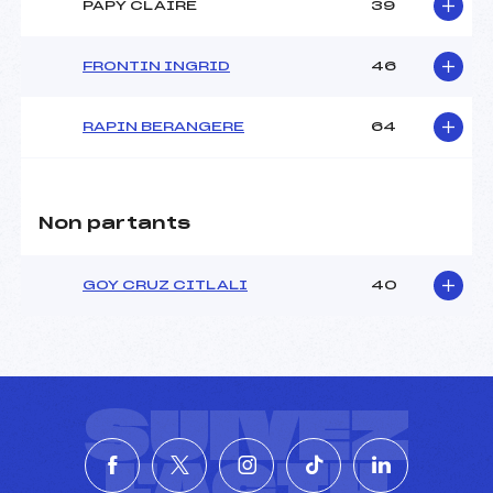
PAPY CLAIRE
39
FRONTIN INGRID
46
RAPIN BERANGERE
64
Non partants
GOY CRUZ CITLALI
40
SUIVEZ
L'ACTU