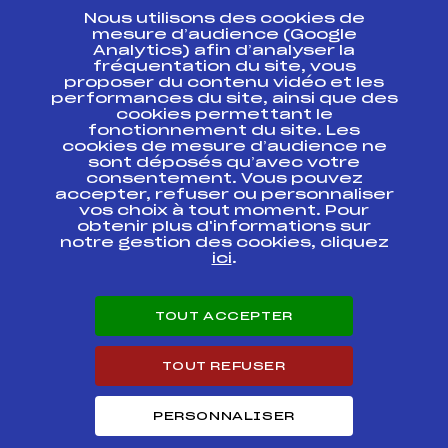
Nous utilisons des cookies de
ESPACE PRESSE
mesure d’audience (Google
Analytics) afin d’analyser la
fréquentation du site, vous
Ressources
proposer du contenu vidéo et les
performances du site, ainsi que des
Pass’Neige
cookies permettant le
Projet sportif fédéral
fonctionnement du site. Les
cookies de mesure d’audience ne
Projet de performance fédéral
sont déposés qu’avec votre
Antidopage
consentement. Vous pouvez
Pôle Développement, Formation, Suivi
accepter, refuser ou personnaliser
Scientifique
vos choix à tout moment. Pour
Listes ministérielles
obtenir plus d'informations sur
notre gestion des cookies, cliquez
Pôle vie de l’athlète
ici
.
Enseignement professionnel
Informatique et chronométrage
Circuits
TOUT ACCEPTER
Carrières
Développement des habiletés mentales
TOUT REFUSER
PERSONNALISER
© 2026 Fédération Française de Ski
Mentions légales
Politique de