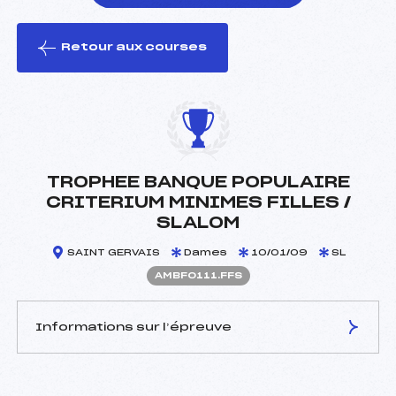
Retour aux courses
foi(s) le ski
TROPHEE BANQUE POPULAIRE
CRITERIUM MINIMES FILLES /
SLALOM
SAINT GERVAIS
Dames
10/01/09
SL
AMBF0111.FFS
Informations sur l’épreuve
JURY DE COMPÉTITION