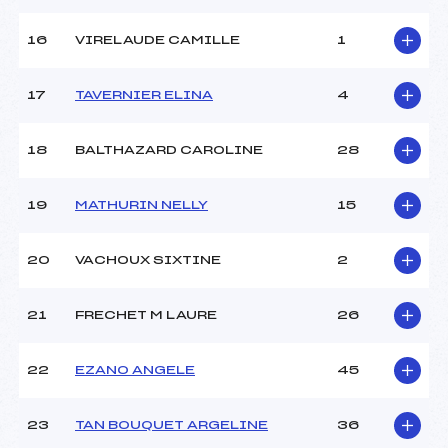
Température départ :
-5
Température arrivée :
-5
16
VIRELAUDE CAMILLE
1
17
TAVERNIER ELINA
4
Pénalité appliquée :
98.8900
Catégorie :
Min
18
BALTHAZARD CAROLINE
28
19
MATHURIN NELLY
15
20
VACHOUX SIXTINE
2
21
FRECHET M LAURE
26
22
EZANO ANGELE
45
23
TAN BOUQUET ARGELINE
36