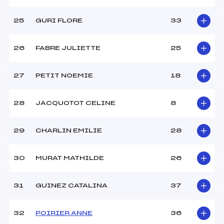
25
GURI FLORE
33
26
FABRE JULIETTE
25
27
PETIT NOEMIE
18
28
JACQUOTOT CELINE
8
29
CHARLIN EMILIE
28
30
MURAT MATHILDE
26
31
GUINEZ CATALINA
37
32
POIRIER ANNE
36