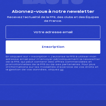
Abonnez-vous à notre newsletter
Recevez l’actualité de la FFS, des clubs et des Équipes
de France.
Inscription
En cliquant sur « inscription », j’autorise la FFS à utiliser mon
adresse email pour m’envoyer périodiquement la newsletter
de la FFS, qui peut contenir des offres commerciales et
promotionnelles de la FFS ou de ses partenaires. Pour plus
d’informations sur les modalités d’exercice de vos droits et
la gestion de vos données, cliquez
ici
CONTACT