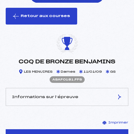
Retour aux courses
foi(s) le ski
COQ DE BRONZE BENJAMINS
LES MENUIRES
Dames
11/01/09
GS
ASAF0181.FFS
Informations sur l’épreuve
JURY DE COMPÉTITION
Imprimer
Délégué Technique :
CHARVIN PATRICK (SA)
Arbitre :
BONDIER JEROME (SA)