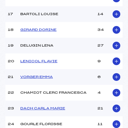
Pénalité appliquée :
226.2500
Catégorie :
Ben
17
BARTOLI LOUISE
14
18
GIRARD DORINE
34
19
DELUGIN LENA
27
20
LENICOL FLAVIE
9
21
VORGER EMMA
6
22
CHAMIOT CLERC FRANCESCA
4
23
DACH CARLA MARIE
21
24
GOURLE FLORISSE
11