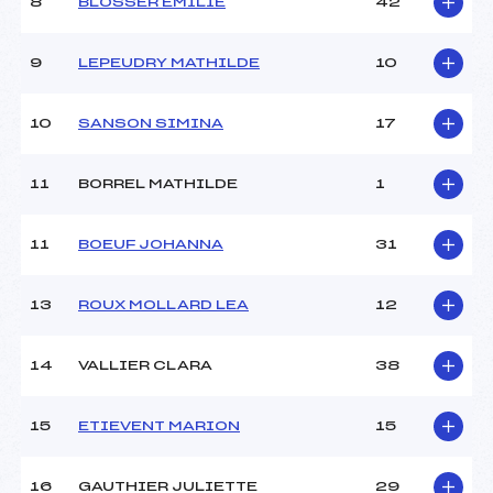
8
BLOSSER EMILIE
42
Ouvreurs C :
–
Ouvreurs D :
–
Ouvreurs E :
–
9
LEPEUDRY MATHILDE
10
Météo :
beau
Neige :
dure
10
SANSON SIMINA
17
MANCHE 2
11
BORREL MATHILDE
1
Nombre de portes :
35
Heure de départ :
12H00
11
BOEUF JOHANNA
31
Traceur :
GURI STEPHANE (SA)
Ouvreurs A :
DUNAND VALENTIN (SA)
13
ROUX MOLLARD LEA
12
Ouvreurs B :
HUDRY MATHIEU (SA)
Ouvreurs C :
–
Ouvreurs D :
–
14
VALLIER CLARA
38
Ouvreurs E :
–
Température départ :
–
15
ETIEVENT MARION
15
Température arrivée :
–
16
GAUTHIER JULIETTE
29