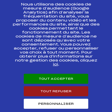
Nous utilisons des cookies de
ESPACE PRESSE
mesure d’audience (Google
Analytics) afin d’analyser la
fréquentation du site, vous
Ressources
proposer du contenu vidéo et les
performances du site, ainsi que des
Pass’Neige
cookies permettant le
Projet sportif fédéral
fonctionnement du site. Les
cookies de mesure d’audience ne
Projet de performance fédéral
sont déposés qu’avec votre
Antidopage
consentement. Vous pouvez
Pôle Développement, Formation, Suivi
accepter, refuser ou personnaliser
Scientifique
vos choix à tout moment. Pour
Listes ministérielles
obtenir plus d'informations sur
notre gestion des cookies, cliquez
Pôle vie de l’athlète
ici
.
Enseignement professionnel
Informatique et chronométrage
Circuits
TOUT ACCEPTER
Carrières
Développement des habiletés mentales
TOUT REFUSER
PERSONNALISER
© 2026 Fédération Française de Ski
Mentions légales
Politique de