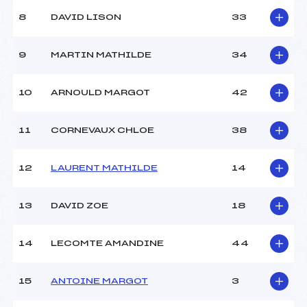
Ouvreurs A :
COLIN GEOFFREY (MV)
Ouvreurs B :
–
8
DAVID LISON
33
Ouvreurs C :
–
Ouvreurs D :
–
9
MARTIN MATHILDE
34
Ouvreurs E :
–
Météo :
SOLEIL
10
ARNOULD MARGOT
42
Neige :
ARTIFICIELLE
11
CORNEVAUX CHLOE
38
MANCHE 2
Nombre de portes :
33
12
LAURENT MATHILDE
14
Heure de départ :
11h30
Traceur :
PARMENTIER VINCENT
13
DAVID ZOE
18
(MV)
Ouvreurs A :
COLIN GEOFFREY (MV)
Ouvreurs B :
–
14
LECOMTE AMANDINE
44
Ouvreurs C :
–
Ouvreurs D :
–
15
ANTOINE MARGOT
3
Ouvreurs E :
–
Température départ :
-5