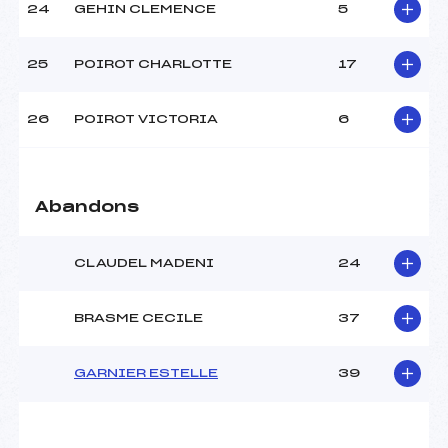
24
GEHIN CLEMENCE
5
25
POIROT CHARLOTTE
17
26
POIROT VICTORIA
6
Abandons
CLAUDEL MADENI
24
BRASME CECILE
37
GARNIER ESTELLE
39