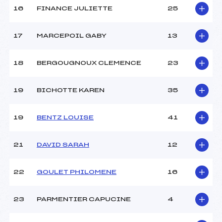
Température arrivée :
-5
16
FINANCE JULIETTE
25
17
MARCEPOIL GABY
13
Pénalité appliquée :
236.7900
Catégorie :
Mic->Ben
18
BERGOUGNOUX CLEMENCE
23
19
BICHOTTE KAREN
35
19
BENTZ LOUISE
41
21
DAVID SARAH
12
22
GOULET PHILOMENE
16
23
PARMENTIER CAPUCINE
4