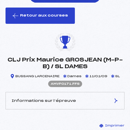
Retour aux courses
foi(s) le ski
CLJ Prix Maurice GROSJEAN (M-P-
B) / SL DAMES
BUSSANG LARCENAIRE
Dames
11/01/09
SL
AMVF0171.FFS
Informations sur l’épreuve
JURY DE COMPÉTITION
Imprimer
Délégué Technique :
LEDUC THIBAUT (MV)