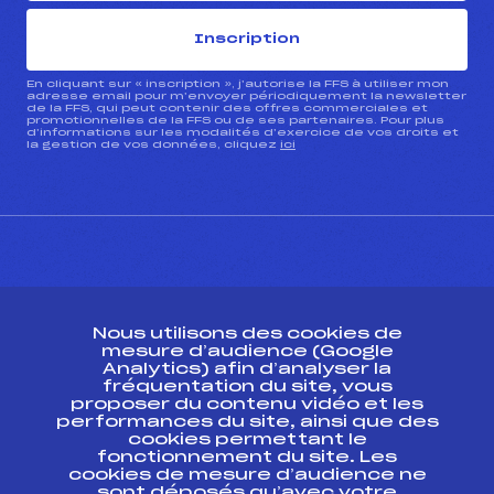
Inscription
En cliquant sur « inscription », j’autorise la FFS à utiliser mon
adresse email pour m’envoyer périodiquement la newsletter
de la FFS, qui peut contenir des offres commerciales et
promotionnelles de la FFS ou de ses partenaires. Pour plus
d’informations sur les modalités d’exercice de vos droits et
la gestion de vos données, cliquez
ici
CONTACT
Nous utilisons des cookies de
ESPACE PRESSE
mesure d’audience (Google
Analytics) afin d’analyser la
fréquentation du site, vous
Ressources
proposer du contenu vidéo et les
performances du site, ainsi que des
Pass’Neige
cookies permettant le
Projet sportif fédéral
fonctionnement du site. Les
cookies de mesure d’audience ne
Projet de performance fédéral
sont déposés qu’avec votre