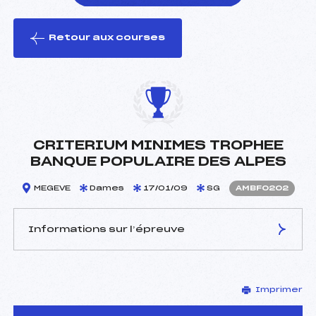
Retour aux courses
foi(s) le ski
CRITERIUM MINIMES TROPHEE
BANQUE POPULAIRE DES ALPES
MEGEVE
Dames
17/01/09
SG
AMBF0202
Informations sur l’épreuve
JURY DE COMPÉTITION
Imprimer
Délégué Technique :
PIGELET GREVY ANNE
CHANTAL ()