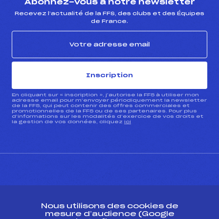
Abonnez-vous à notre newsletter
Recevez l’actualité de la FFS, des clubs et des Équipes
de France.
Inscription
En cliquant sur « inscription », j’autorise la FFS à utiliser mon
adresse email pour m’envoyer périodiquement la newsletter
de la FFS, qui peut contenir des offres commerciales et
promotionnelles de la FFS ou de ses partenaires. Pour plus
d’informations sur les modalités d’exercice de vos droits et
la gestion de vos données, cliquez
ici
CONTACT
Nous utilisons des cookies de
ESPACE PRESSE
mesure d’audience (Google