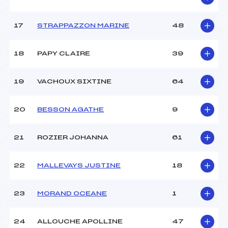
Pénalité appliquée :
–
17
STRAPPAZZON MARINE
48
Catégorie :
Min
18
PAPY CLAIRE
39
19
VACHOUX SIXTINE
64
20
BESSON AGATHE
9
21
ROZIER JOHANNA
61
22
MALLEVAYS JUSTINE
18
23
MORAND OCEANE
1
24
ALLOUCHE APOLLINE
47