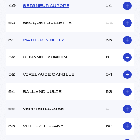
49
SEIGNEUR AURORE
14
50
BECQUET JULIETTE
44
51
MATHURIN NELLY
55
52
ULMANN LAUREEN
6
52
VIRELAUDE CAMILLE
54
54
BALLAND JULIE
53
55
VERRIER LOUISE
4
56
VOLLUZ TIFFANY
63