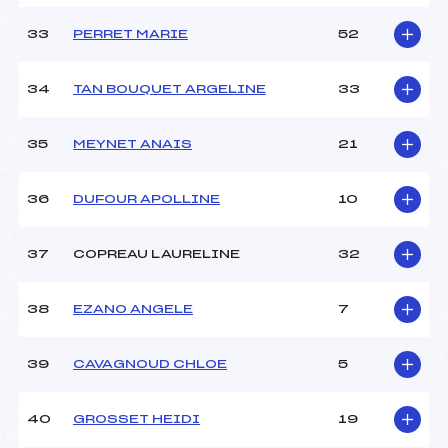
33
PERRET MARIE
52
34
TAN BOUQUET ARGELINE
33
35
MEYNET ANAIS
21
36
DUFOUR APOLLINE
10
37
COPREAU LAURELINE
32
38
EZANO ANGELE
7
39
CAVAGNOUD CHLOE
5
40
GROSSET HEIDI
19