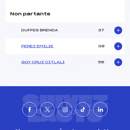
Non partants
DUFFES BRENDA
37
PEREZ EMILIE
38
GOY CRUZ CITLALI
56
SUIVEZ
L'ACTU