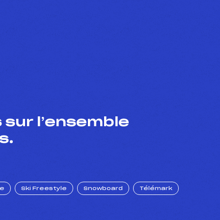
 sur l’ensemble
s.
ue
Ski Freestyle
Snowboard
Télémark