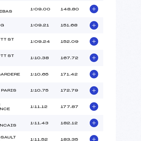
1:09.00
148.80
IBAS
SG
1:09.21
151.68
TT ST
1:09.24
152.09
Z
TT ST
1:10.38
167.72
Z
GARDERE
1:10.65
171.42
 PARIS
1:10.75
172.79
B
1:11.12
177.87
ANCE
1:11.43
182.12
ANCAIS
SAULT
1:11.52
183.35