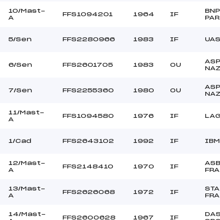
10/Mast-
BNP
FFS1094201
1964
IF
A
PAR
5/Sen
FFS2280966
1983
IF
UA
ASP
6/Sen
FFS2601705
1983
OU
NA
ASP
7/Sen
FFS2255360
1980
OU
NA
11/Mast-
FFS1094580
1976
IF
LA
A
1/Cad
FFS2643102
1992
IF
IBM
12/Mast-
AS
FFS2148410
1970
IF
A
FR
13/Mast-
STA
FFS2626068
1972
IF
A
FR
14/Mast-
DAS
FFS2600628
1967
IF