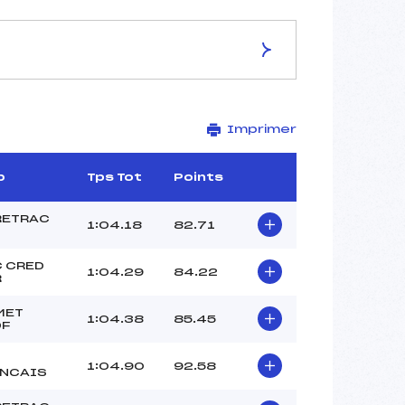
ES DE LA PISTE
Imprimer
STADE
2670
2325
b
Tps Tot
Points
345
1571/08/00
RETRAC
1:04.18
82.71
 CRED
1:04.29
84.22
R
–
MET
1:04.38
85.45
–
DF
–
–
1:04.90
92.58
ANCAIS
–