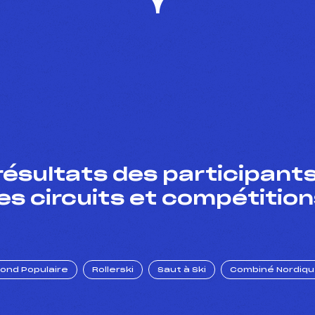
résultats des participants
es circuits et compétition
Fond Populaire
Rollerski
Saut à Ski
Combiné Nordiq