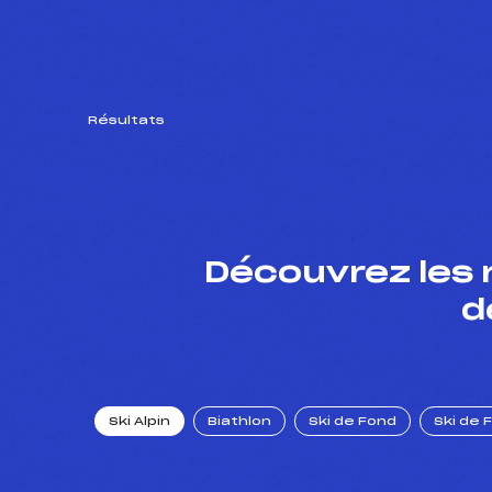
Résultats
Découvrez les 
d
Ski Alpin
Biathlon
Ski de Fond
Ski de 