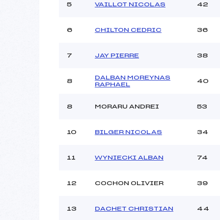
Ouvreurs C :
5
VAILLOT NICOLAS
42
Ouvreurs D :
Ouvreurs E :
6
CHILTON CEDRIC
36
Météo :
Neige :
7
JAY PIERRE
38
DALBAN MOREYNAS
Pénalité appliquée :
8
40
RAPHAEL
Catégorie :
8
MORARU ANDREI
53
10
BILGER NICOLAS
34
11
WYNIECKI ALBAN
74
12
COCHON OLIVIER
39
13
DACHET CHRISTIAN
44