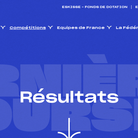
ESKISSE – FONDS DE DOTATION
E
Compétitions
Equipes de France
La Fédé
RNIÈ
Résultats
OURS