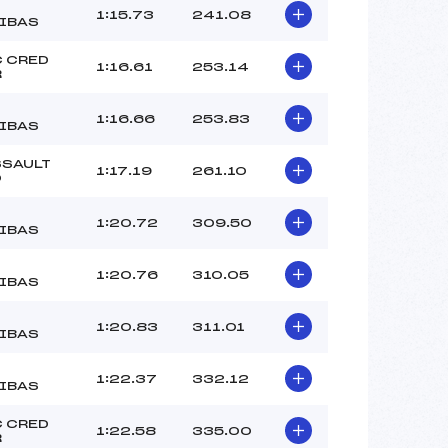
1:15.73
241.08
IBAS
 CRED
1:16.61
253.14
R
1:16.66
253.83
IBAS
SAULT
1:17.19
261.10
O
1:20.72
309.50
IBAS
1:20.76
310.05
IBAS
1:20.83
311.01
IBAS
1:22.37
332.12
IBAS
 CRED
1:22.58
335.00
R