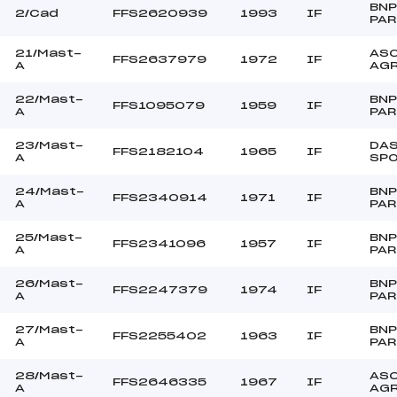
BNP
2/Cad
FFS2620939
1993
IF
PAR
21/Mast-
ASC
FFS2637979
1972
IF
A
AG
22/Mast-
BNP
FFS1095079
1959
IF
A
PAR
23/Mast-
DAS
FFS2182104
1965
IF
A
SP
24/Mast-
BNP
FFS2340914
1971
IF
A
PAR
25/Mast-
BNP
FFS2341096
1957
IF
A
PAR
26/Mast-
BNP
FFS2247379
1974
IF
A
PAR
27/Mast-
BNP
FFS2255402
1963
IF
A
PAR
28/Mast-
ASC
FFS2646335
1967
IF
A
AG