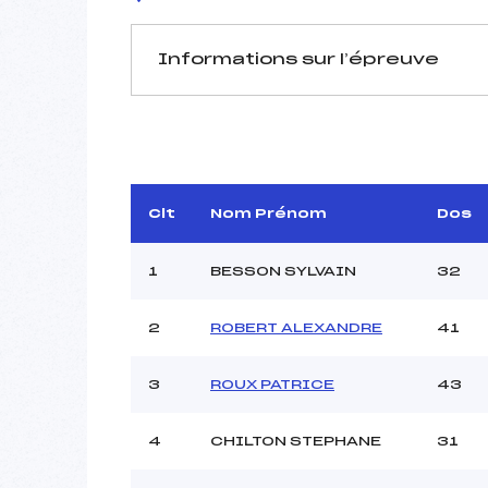
Informations sur l’épreuve
JURY DE COMPÉTITION
Délégué Technique :
GO
Arbitre :
ROBE
Assistant :
Clt
Nom Prénom
Dos
Dir. Epreuve :
1
BESSON SYLVAIN
32
2
ROBERT ALEXANDRE
41
MANCHE 1
Nombre de portes :
3
ROUX PATRICE
43
Heure de départ :
Traceur :
TOURN
Ouvreurs A :
DAUGAS 
4
CHILTON STEPHANE
31
Ouvreurs B :