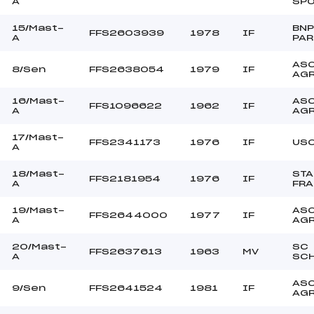
A
SP
15/Mast-
BNP
FFS2603939
1978
IF
A
PAR
ASC
8/Sen
FFS2638054
1979
IF
AG
16/Mast-
ASC
FFS1096622
1962
IF
A
AG
17/Mast-
FFS2341173
1976
IF
USC
A
18/Mast-
STA
FFS2181954
1976
IF
A
FR
19/Mast-
ASC
FFS2644000
1977
IF
A
AG
20/Mast-
SC
FFS2637613
1963
MV
A
SCH
ASC
9/Sen
FFS2641524
1981
IF
AG