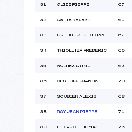
31
GLIZE PIERRE
67
32
ASTIER ALBAN
61
33
GRECOURT PHILIPPE
62
34
THIOLLIER FREDERIC
66
35
NOIREZ CYRIL
63
36
NEUHOFF FRANCK
70
37
SOUBIEN ALEXIS
68
38
ROY JEAN PIERRE
71
39
CHEVRIE THOMAS
76