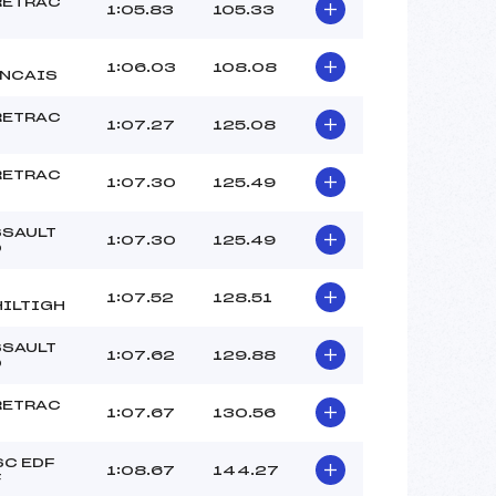
–
RETRAC
1:05.83
105.33
–
–
1:06.03
108.08
ANCAIS
 :
– 10
 :
– 5
RETRAC
1:07.27
125.08
RETRAC
1:07.30
125.49
SAULT
1:07.30
125.49
O
1:07.52
128.51
ILTIGH
SAULT
1:07.62
129.88
O
RETRAC
1:07.67
130.56
C EDF
1:08.67
144.27
F