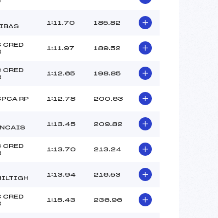
O
1:11.70
185.82
IBAS
 CRED
1:11.97
189.52
R
 CRED
1:12.65
198.85
R
PCA RP
1:12.78
200.63
1:13.45
209.82
ANCAIS
 CRED
1:13.70
213.24
R
1:13.94
216.53
ILTIGH
 CRED
1:15.43
236.96
R