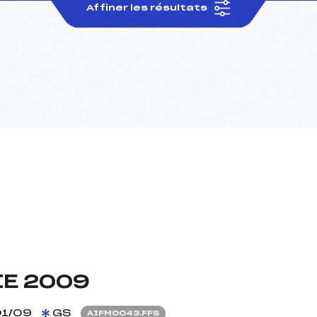
Affiner les résultats
IE 2009
1/09
GS
AIFM0043.FFS