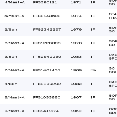
–
Ouvreurs C :
SO
4/Mast-A
FFS390121
1971
IF
SC
–
Ouvreurs D :
–
Ouvreurs E :
STA
5/Mast-A
FFS2148692
1974
IF
FR
BEAU
Température départ
DURE
Température arrivée
SO
2/Sen
FFS2342267
1979
IF
SC
SO
82.7100
6/Mast-A
FFS1220839
1970
IF
SC
Cad->Mas
DAS
3/Sen
FFS2642239
1983
IF
SP
SC
7/Mast-A
FFS1401435
1969
MV
SCH
DAS
4/Sen
FFS2239202
1983
IF
SP
SO
8/Mast-A
FFS1033880
1967
IF
SC
CCS
9/Mast-A
FFS1411174
1959
IF
GD