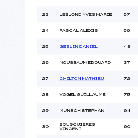
23
LEBLOND YVES MARIE
57
24
PASCAL ALEXIS
56
25
GESLIN DANIEL
48
26
NOUSBAUM EDOUARD
37
27
CHILTON MATHIEU
72
28
VOGEL GUILLAUME
75
29
MUNSCH STEPHAN
64
BOUSQUIERES
30
60
VINCENT