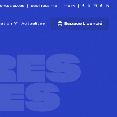
SPACE CLUBS
BOUTIQUE FFS
FFS TV
ration
Actualités
Espace Licencié
RES
ES