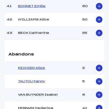
41
BONNET Emilie
60
42
WILLIAMS Alice
50
43
BECK Catherine
55
Abandons
RICHIER Alize
2
TAUTOU Fanny
5
VAN BUYNDER Isabel
6
FERRARI Federica
10