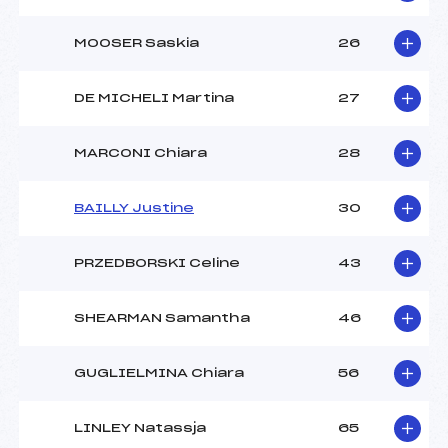
MOOSER Saskia
26
DE MICHELI Martina
27
MARCONI Chiara
28
BAILLY Justine
30
PRZEDBORSKI Celine
43
SHEARMAN Samantha
46
GUGLIELMINA Chiara
56
LINLEY Natassja
65