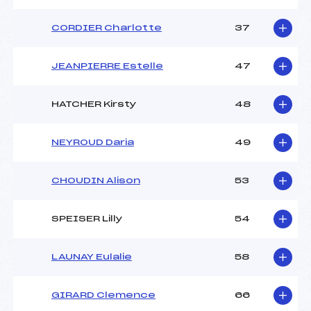
CORDIER Charlotte
37
JEANPIERRE Estelle
47
HATCHER Kirsty
48
NEYROUD Daria
49
CHOUDIN Alison
53
SPEISER Lilly
54
LAUNAY Eulalie
58
GIRARD Clemence
66