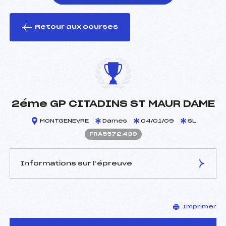
Retour aux courses
foi(s) le ski
2éme GP CITADINS ST MAUR DAME
MONTGENEVRE
Dames
04/01/09
SL
FRA5572.439
Informations sur l’épreuve
JURY DE COMPÉTITION
Imprimer
Délégué Technique :
FEMY ROLAND (FRA)
Arbitre :
RIGAMONTI ORIANO