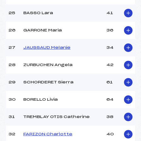
25
BASSO Lara
41
26
GARRONE Maria
36
27
JAUSSAUD Melanie
34
28
ZURBUCHEN Angela
42
29
SCHORDERET Sierra
61
30
BORELLO Livia
64
31
TREMBLAY OTIS Catherine
38
32
FARIZON Charlotte
40