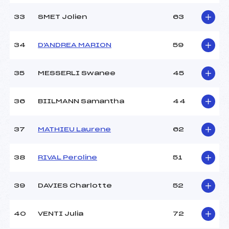
33
SMET Jolien
63
34
D'ANDREA MARION
59
35
MESSERLI Swanee
45
36
BIILMANN Samantha
44
37
MATHIEU Laurene
62
38
RIVAL Peroline
51
39
DAVIES Charlotte
52
40
VENTI Julia
72