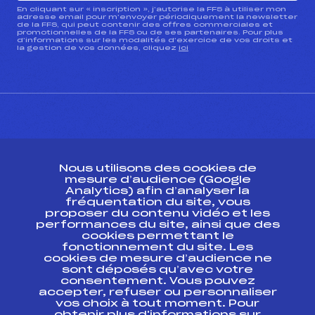
En cliquant sur « inscription », j’autorise la FFS à utiliser mon
adresse email pour m’envoyer périodiquement la newsletter
de la FFS, qui peut contenir des offres commerciales et
promotionnelles de la FFS ou de ses partenaires. Pour plus
d’informations sur les modalités d’exercice de vos droits et
la gestion de vos données, cliquez
ici
CONTACT
Nous utilisons des cookies de
ESPACE PRESSE
mesure d’audience (Google
Analytics) afin d’analyser la
fréquentation du site, vous
Ressources
proposer du contenu vidéo et les
performances du site, ainsi que des
Pass’Neige
cookies permettant le
Projet sportif fédéral
fonctionnement du site. Les
cookies de mesure d’audience ne
Projet de performance fédéral
sont déposés qu’avec votre
Antidopage
consentement. Vous pouvez
Pôle Développement, Formation, Suivi
accepter, refuser ou personnaliser
Scientifique
vos choix à tout moment. Pour
Listes ministérielles