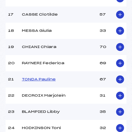
17
CASSE Clotilde
57
Pénalité appliquée :
47.3000
Catégorie :
*
18
MESSA Giulia
33
19
CHIANI Chiara
70
20
RAYNERI Federica
69
21
TONDA Pauline
67
22
DECROIX Marjolein
31
23
BLAMPIED Libby
35
24
HODKINSON Toni
32