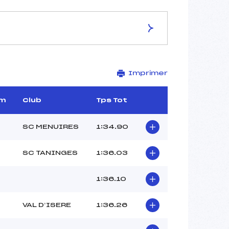
ES DE LA PISTE
Imprimer
JEAN LUC CRETIER
2173
1998
m
Club
Tps Tot
175
5654/164/00
SC MENUIRES
1:34.90
SC TANINGES
1:36.03
51
1:36.10
12H30
GUILLOT PATRIQUE PIERRE
VAL D’ISERE
1:36.26
(FRA)
SCHNEIDER AMELIE (FRA)
MARY AURORE (FRA)