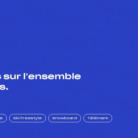
 sur l’ensemble
s.
ue
Ski Freestyle
Snowboard
Télémark