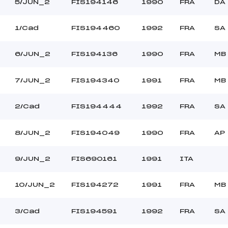
LLEGRIN ELISE (FRA)
5/JUN_2
FIS194146
1990
FRA
DA
Ouvreurs C :
–
Ouvreurs D :
–
1/Cad
FIS194460
1992
FRA
SA
Ouvreurs E :
COUVERT
Température départ
COMPACT
6/JUN_2
FIS194136
1990
FRA
MB
Température arrivée
7/JUN_2
FIS194340
1991
FRA
MB
44.9200
Cad+Jun
2/Cad
FIS194444
1992
FRA
SA
8/JUN_2
FIS194049
1990
FRA
AP
9/JUN_2
FIS690161
1991
ITA
10/JUN_2
FIS194272
1991
FRA
MB
3/Cad
FIS194591
1992
FRA
SA