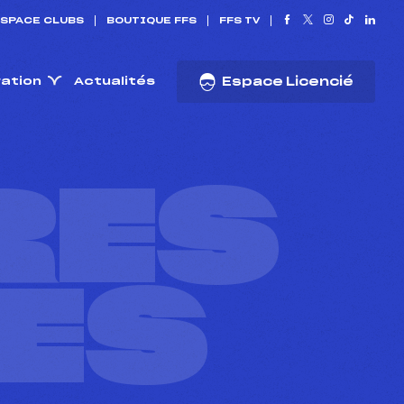
SPACE CLUBS
BOUTIQUE FFS
FFS TV
ration
Actualités
Espace Licencié
RES
ES