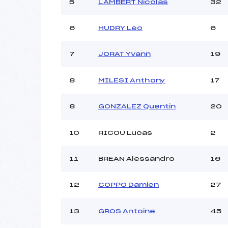
Ouvreurs C :
PE
5
LAMBERT Nicolas
32
Ouvreurs D :
Ouvreurs E :
6
HUDRY Leo
6
Météo :
Neige :
7
JORAT Yvann
19
8
MILESI Anthony
17
Pénalité appliquée :
Catégorie :
8
GONZALEZ Quentin
20
10
RICOU Lucas
2
11
BREAN Alessandro
16
12
COPPO Damien
27
13
GROS Antoine
45