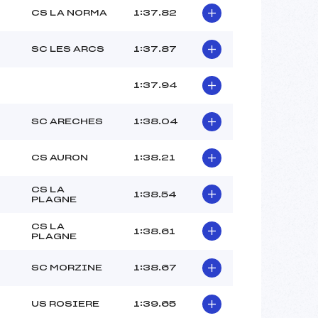
CS LA NORMA
1:37.82
SC LES ARCS
1:37.87
1:37.94
SC ARECHES
1:38.04
CS AURON
1:38.21
CS LA
1:38.54
PLAGNE
CS LA
1:38.61
PLAGNE
SC MORZINE
1:38.67
US ROSIERE
1:39.65