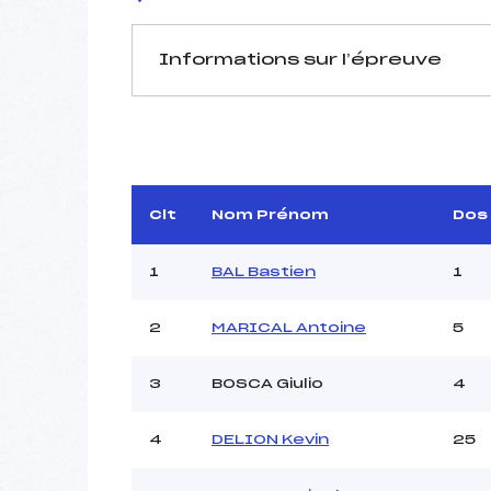
Informations sur l’épreuve
JURY DE COMPÉTITION
Délégué Technique :
GALINI
Arbitre :
Assistant :
Clt
Nom Prénom
Dos
Dir. Epreuve :
L
1
BAL Bastien
1
2
MARICAL Antoine
5
MANCHE 1
Nombre de portes :
3
BOSCA Giulio
4
Heure de départ :
Traceur :
JA
4
DELION Kevin
25
Ouvreurs A :
SCH
Ouvreurs B :