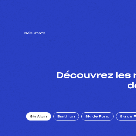
Résultats
Découvrez les 
d
Ski Alpin
Biathlon
Ski de Fond
Ski de 