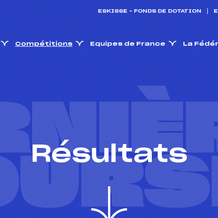
ESKISSE – FONDS DE DOTATION
E
Compétitions
Equipes de France
La Fédé
RNIÈ
Résultats
OURS