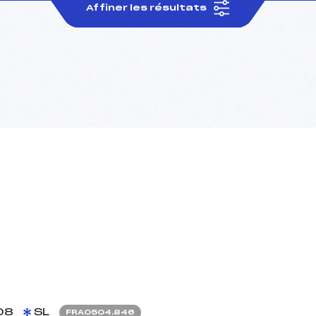
Affiner les résultats
08
SL
FRA0504.846