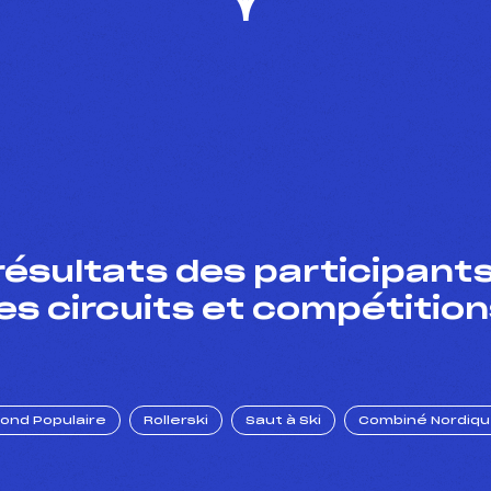
résultats des participants
es circuits et compétition
Fond Populaire
Rollerski
Saut à Ski
Combiné Nordiq