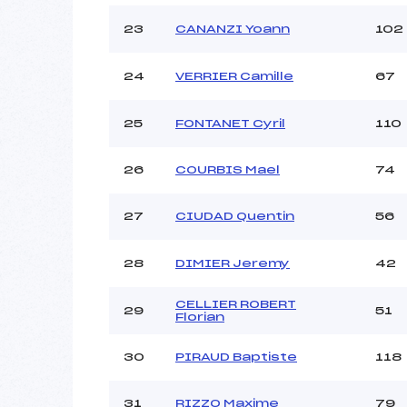
23
CANANZI Yoann
102
24
VERRIER Camille
67
25
FONTANET Cyril
110
26
COURBIS Mael
74
27
CIUDAD Quentin
56
28
DIMIER Jeremy
42
CELLIER ROBERT
29
51
Florian
30
PIRAUD Baptiste
118
31
RIZZO Maxime
79