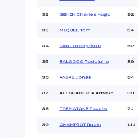
32
GENIN Charles Hugo
92
33
MIQUEL Tom
54
34
BANTIN Baptiste
62
35
BALOCCO Rodolphe
89
36
FABRE Jonas
84
37
ALESSANDRIA Arnaud
98
38
TREMAIONE Fausto
71
39
CHAMPIOT Robin
111