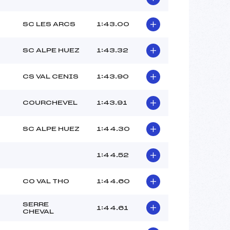
SC LES ARCS
1:43.00
SC ALPE HUEZ
1:43.32
CS VAL CENIS
1:43.90
COURCHEVEL
1:43.91
SC ALPE HUEZ
1:44.30
1:44.52
CO VAL THO
1:44.60
SERRE
1:44.61
CHEVAL