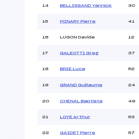
14
BELLISSAND Yannick
30
15
MINARY Pierre
41
16
LUGON Davide
12
17
GALEOTTI Greg
37
18
BRIE Luca
52
19
GRAND Guillaume
24
20
CHENAL Baptiste
49
21
LOYE Arthur
53
22
GAIDET Pierre
57