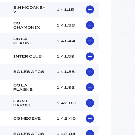
S.H MODANE-
1:41.15
V
CS
1:41.38
CHAMONIX
CS LA
1:41.44
PLAGNE
INTER CLUB
1:41.59
SC LES ARCS
1:41.88
CS LA
1:41.92
PLAGNE
SAUZE
1:42.09
BARCEL
CS MEGEVE
1:42.46
SC LES ARCS
1:42.94