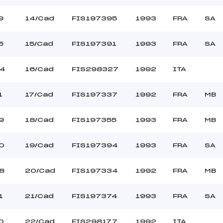
9
14/Cad
FIS197395
1993
FRA
SA
5
15/Cad
FIS197391
1993
FRA
SA
4
16/Cad
FIS298327
1992
ITA
1
17/Cad
FIS197337
1992
FRA
MB
9
18/Cad
FIS197355
1993
FRA
MB
0
19/Cad
FIS197394
1993
FRA
SA
8
20/Cad
FIS197334
1992
FRA
MB
1
21/Cad
FIS197374
1993
FRA
SA
0
22/Cad
FIS298177
1992
ITA