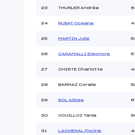
23
THURLER Andréa
6
24
RUBAT Oceane
4
25
MARTIN Julie
5
26
CARAMALLI Eleonore
5
27
CHISTE Charlotte
4
28
BARMAZ Coralie
5
29
SOL Alizee
6
30
VOUILLOZ Tania
5
31
LACHENAL Florine
4