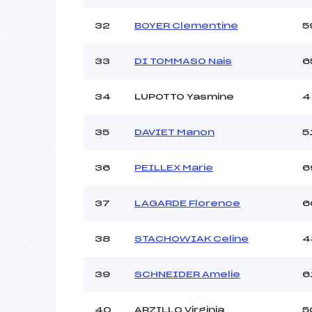
32
BOYER Clementine
5
33
DI TOMMASO Nais
6
34
LUPOTTO Yasmine
4
35
DAVIET Manon
5
36
PEILLEX Marie
6
37
LAGARDE Florence
6
38
STACHOWIAK Celine
4
39
SCHNEIDER Amelie
6
40
ARZILLO Virginia
5