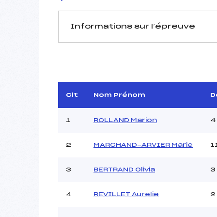
Informations sur l’épreuve
JURY DE COMPÉTITION
Délégué Technique :
Arbitre :
Lau
Assistant :
Clt
Nom Prénom
D
Dir. Epreuve :
Jean
1
ROLLAND Marion
4
2
MARCHAND-ARVIER Marie
1
MANCHE 1
Nombre de portes :
3
BERTRAND Olivia
3
Heure de départ :
Traceur :
Chri
4
REVILLET Aurelie
2
Ouvreurs A :
Ouvreurs B :
P