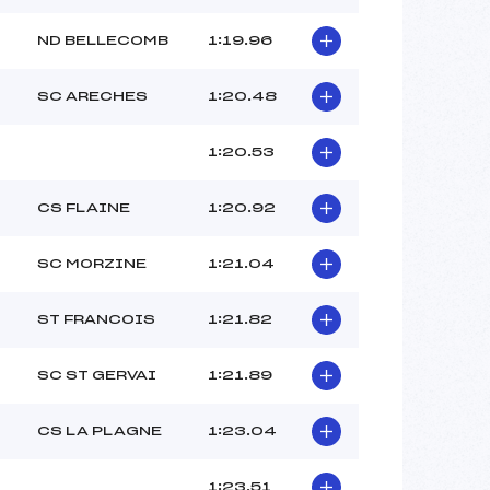
ND BELLECOMB
1:19.96
SC ARECHES
1:20.48
1:20.53
CS FLAINE
1:20.92
SC MORZINE
1:21.04
ST FRANCOIS
1:21.82
SC ST GERVAI
1:21.89
CS LA PLAGNE
1:23.04
1:23.51