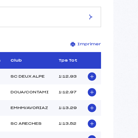
ES DE LA PISTE
Imprimer
LA GRANDE MOTTE
3448
2870
m
Club
Tps Tot
578
7882/12/05
SC DEUX ALPE
1:12.93
DOUA/CONTAMI
1:12.97
–
EMHM/AVORIAZ
1:13.29
–
–
SC ARECHES
1:13.52
–
–