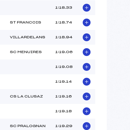
1:18.33
ST FRANCOIS
1:18.74
VILLARDELANS
1:18.94
SC MENUIRES
1:19.06
1:19.08
1:19.14
CS LA CLUSAZ
1:19.16
1:19.18
SC PRALOGNAN
1:19.29