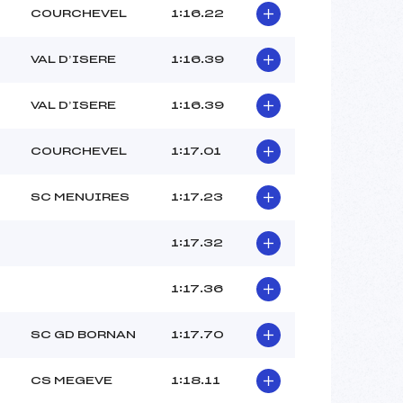
COURCHEVEL
1:16.22
VAL D’ISERE
1:16.39
VAL D’ISERE
1:16.39
COURCHEVEL
1:17.01
SC MENUIRES
1:17.23
1:17.32
1:17.36
SC GD BORNAN
1:17.70
CS MEGEVE
1:18.11