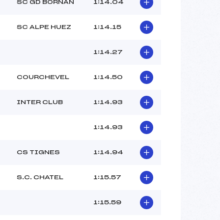
–
SC GD BORNAN
1:14.04
–
–
SC ALPE HUEZ
1:14.15
 :
-3
 :
-3
1:14.27
COURCHEVEL
1:14.50
INTER CLUB
1:14.93
1:14.93
CS TIGNES
1:14.94
S.C. CHATEL
1:15.57
1:15.59