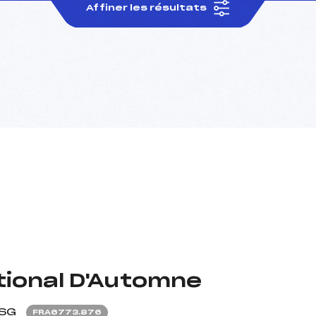
Affiner les résultats
tional D'Automne
SG
FRA6773.876