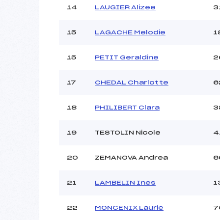
14
LAUGIER Alizee
3
15
LAGACHE Melodie
1
15
PETIT Geraldine
2
17
CHEDAL Charlotte
6
18
PHILIBERT Clara
3
19
TESTOLIN Nicole
4
20
ZEMANOVA Andrea
6
21
LAMBELIN Ines
1
22
MONCENIX Laurie
7