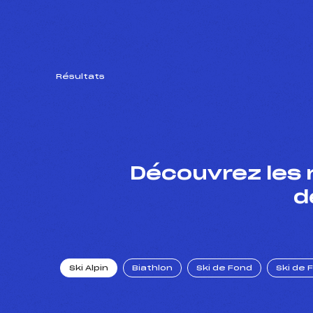
Résultats
Découvrez les 
d
Ski Alpin
Biathlon
Ski de Fond
Ski de 