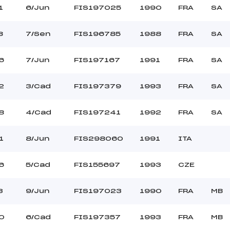
1
6/Jun
FIS197025
1990
FRA
SA
8
7/Sen
FIS196785
1988
FRA
SA
6
7/Jun
FIS197167
1991
FRA
SA
2
3/Cad
FIS197379
1993
FRA
SA
8
4/Cad
FIS197241
1992
FRA
SA
1
8/Jun
FIS298060
1991
ITA
6
5/Cad
FIS155697
1993
CZE
3
9/Jun
FIS197023
1990
FRA
MB
0
6/Cad
FIS197357
1993
FRA
MB