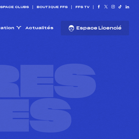
SPACE CLUBS
BOUTIQUE FFS
FFS TV
ration
Actualités
Espace Licencié
RES
ES