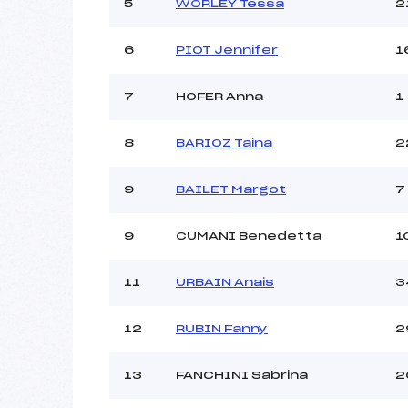
Ouvreurs C :
5
WORLEY Tessa
2
Ouvreurs D :
Pie
Ouvreurs E :
6
PIOT Jennifer
1
Météo :
Neige :
7
HOFER Anna
1
8
BARIOZ Taina
2
Pénalité appliquée :
Catégorie :
9
BAILET Margot
7
9
CUMANI Benedetta
1
11
URBAIN Anais
3
12
RUBIN Fanny
2
13
FANCHINI Sabrina
2