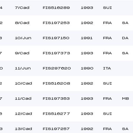
4
7/Cad
FIS516289
1993
SUI
2
8/Cad
FIS197253
1992
FRA
SA
3
10/Jun
FIS197150
1991
FRA
DA
7
9/Cad
FIS197373
1993
FRA
SA
0
11/Jun
FIS297620
1990
ITA
2
10/Cad
FIS516208
1992
SUI
7
11/Cad
FIS197353
1993
FRA
MB
6
12/Cad
FIS516277
1993
SUI
3
13/Cad
FIS197257
1992
FRA
SA