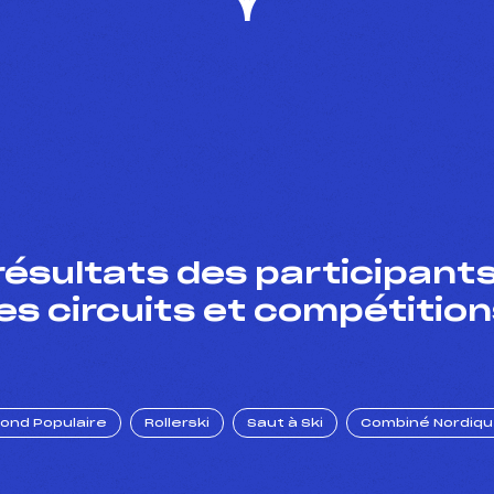
résultats des participants
es circuits et compétition
Fond Populaire
Rollerski
Saut à Ski
Combiné Nordiq