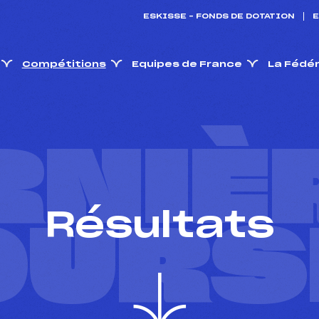
ESKISSE – FONDS DE DOTATION
E
Compétitions
Equipes de France
La Fédé
RNIÈ
Résultats
OURS