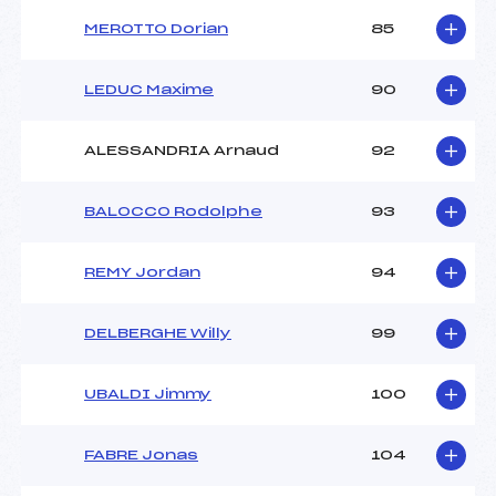
MEROTTO Dorian
85
LEDUC Maxime
90
ALESSANDRIA Arnaud
92
BALOCCO Rodolphe
93
REMY Jordan
94
DELBERGHE Willy
99
UBALDI Jimmy
100
FABRE Jonas
104