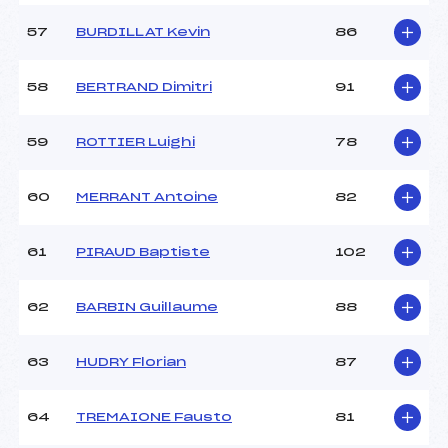
57
BURDILLAT Kevin
86
58
BERTRAND Dimitri
91
59
ROTTIER Luighi
78
60
MERRANT Antoine
82
61
PIRAUD Baptiste
102
62
BARBIN Guillaume
88
63
HUDRY Florian
87
64
TREMAIONE Fausto
81