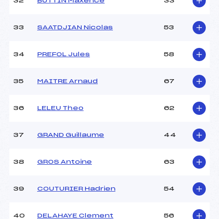
32
BUTTIN Maxence
33
33
SAATDJIAN Nicolas
53
34
PREFOL Jules
58
35
MAITRE Arnaud
67
36
LELEU Theo
62
37
GRAND Guillaume
44
38
GROS Antoine
63
39
COUTURIER Hadrien
54
40
DELAHAYE Clement
56