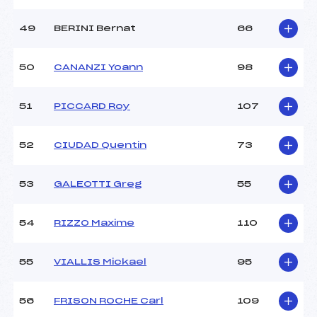
49
BERINI Bernat
66
50
CANANZI Yoann
98
51
PICCARD Roy
107
52
CIUDAD Quentin
73
53
GALEOTTI Greg
55
54
RIZZO Maxime
110
55
VIALLIS Mickael
95
56
FRISON ROCHE Carl
109