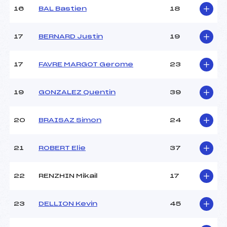
16
BAL Bastien
18
Pénalité appliquée :
24.7200
Catégorie :
*
17
BERNARD Justin
19
17
FAVRE MARGOT Gerome
23
19
GONZALEZ Quentin
39
20
BRAISAZ Simon
24
21
ROBERT Elie
37
22
RENZHIN Mikail
17
23
DELLION Kevin
45