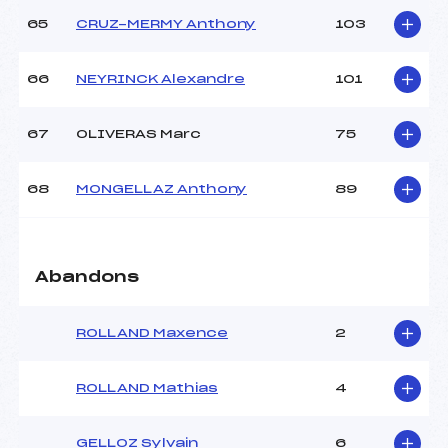
65
CRUZ-MERMY Anthony
103
66
NEYRINCK Alexandre
101
67
OLIVERAS Marc
75
68
MONGELLAZ Anthony
89
Abandons
ROLLAND Maxence
2
ROLLAND Mathias
4
GELLOZ Sylvain
6