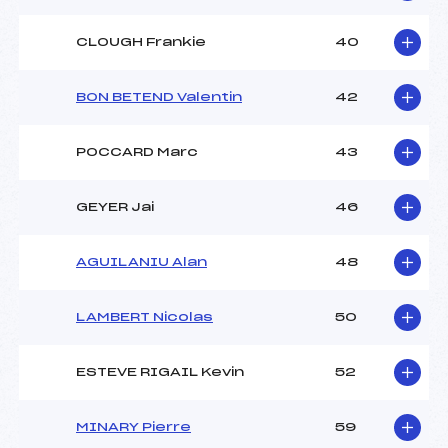
CLOUGH Frankie
40
BON BETEND Valentin
42
POCCARD Marc
43
GEYER Jai
46
AGUILANIU Alan
48
LAMBERT Nicolas
50
ESTEVE RIGAIL Kevin
52
MINARY Pierre
59