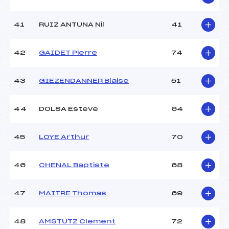
41
RUIZ ANTUNA Nil
41
42
GAIDET Pierre
74
43
GIEZENDANNER Blaise
51
44
DOLSA Esteve
64
45
LOYE Arthur
70
46
CHENAL Baptiste
68
47
MAITRE Thomas
69
48
AMSTUTZ Clement
72