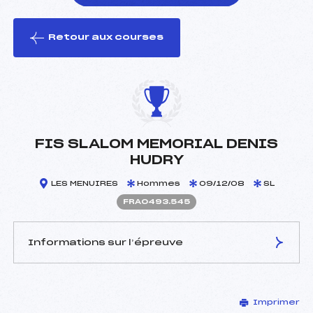
Retour aux courses
foi(s) le ski
FIS SLALOM MEMORIAL DENIS
HUDRY
LES MENUIRES
Hommes
09/12/08
SL
FRA0493.545
Informations sur l’épreuve
JURY DE COMPÉTITION
Imprimer
Délégué Technique :
CRESPO ANTONI (AND)