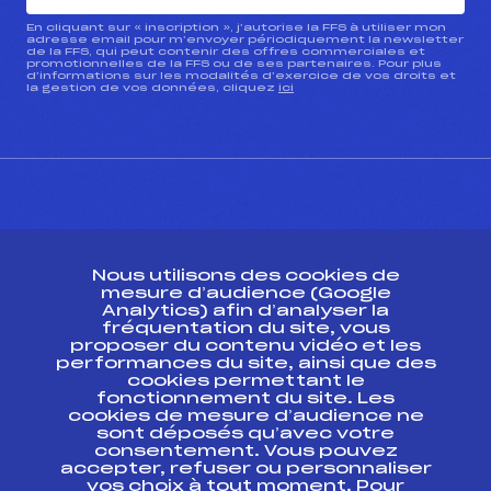
En cliquant sur « inscription », j’autorise la FFS à utiliser mon
adresse email pour m’envoyer périodiquement la newsletter
de la FFS, qui peut contenir des offres commerciales et
promotionnelles de la FFS ou de ses partenaires. Pour plus
d’informations sur les modalités d’exercice de vos droits et
la gestion de vos données, cliquez
ici
CONTACT
Nous utilisons des cookies de
ESPACE PRESSE
mesure d’audience (Google
Analytics) afin d’analyser la
fréquentation du site, vous
Ressources
proposer du contenu vidéo et les
performances du site, ainsi que des
Pass’Neige
cookies permettant le
Projet sportif fédéral
fonctionnement du site. Les
cookies de mesure d’audience ne
Projet de performance fédéral
sont déposés qu’avec votre
Antidopage
consentement. Vous pouvez
Pôle Développement, Formation, Suivi
accepter, refuser ou personnaliser
Scientifique
vos choix à tout moment. Pour