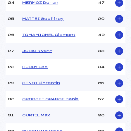
24
MERMOZ Dorian
47
25
MATTEI Geoffrey
20
26
TOMAMICHEL Clement
49
27
JORAT Yvann
38
28
HUDRY Leo
34
29
SENOT Florentin
65
30
GROSSET GRANGE Denis
57
31
CURTIL Max
96