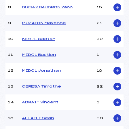
Ouvreurs B :
–
8
DUMAX BAUDRON Yann
15
Ouvreurs C :
–
Ouvreurs D :
–
Ouvreurs E :
–
9
MUZATON Maxence
21
Météo :
BEAU
Neige :
DURE
10
KEMPF Gaetan
32
MANCHE 2
11
MIDOL Bastien
1
Nombre de portes :
60
Heure de départ :
12H45
12
MIDOL Jonathan
10
Traceur :
MAZUEL CYRIL (FRA)
Ouvreurs A :
MERCIECA ALEXIS (FRA)
13
CERESA Timothe
22
Ouvreurs B :
–
Ouvreurs C :
–
Ouvreurs D :
–
14
ADRAIT Vincent
3
Ouvreurs E :
–
Température départ :
–
15
ALLAILI Sean
30
Température arrivée :
–