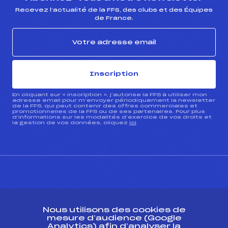
Recevez l’actualité de la FFS, des clubs et des Équipes
de France.
Inscription
En cliquant sur « inscription », j’autorise la FFS à utiliser mon
adresse email pour m’envoyer périodiquement la newsletter
de la FFS, qui peut contenir des offres commerciales et
promotionnelles de la FFS ou de ses partenaires. Pour plus
d’informations sur les modalités d’exercice de vos droits et
la gestion de vos données, cliquez
ici
CONTACT
Nous utilisons des cookies de
ESPACE PRESSE
mesure d’audience (Google
Analytics) afin d’analyser la