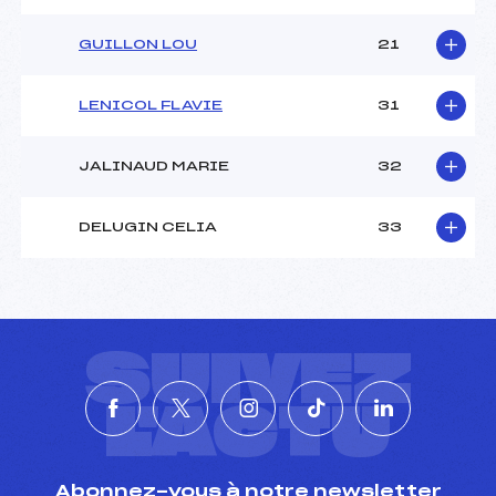
GUILLON LOU
21
LENICOL FLAVIE
31
JALINAUD MARIE
32
DELUGIN CELIA
33
SUIVEZ
L'ACTU
Abonnez-vous à notre newsletter