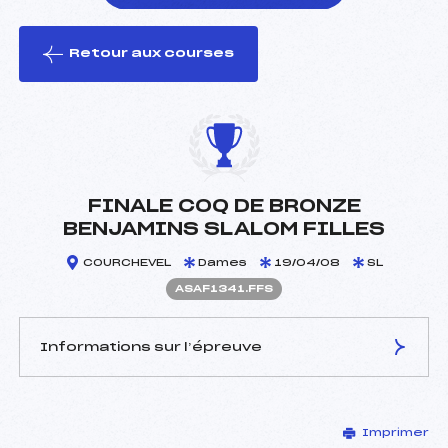
Retour aux courses
foi(s) le ski
FINALE COQ DE BRONZE
BENJAMINS SLALOM FILLES
COURCHEVEL
Dames
19/04/08
SL
ASAF1341.FFS
Informations sur l’épreuve
JURY DE COMPÉTITION
Imprimer
Délégué Technique :
GROGNIET LAURENT (SA)