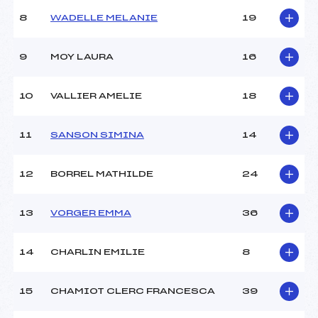
Ouvreurs C :
–
8
WADELLE MELANIE
19
Ouvreurs D :
–
Ouvreurs E :
–
Météo :
BEAU
9
MOY LAURA
16
Neige :
DURE
10
VALLIER AMELIE
18
MANCHE 2
11
SANSON SIMINA
14
Nombre de portes :
34
Heure de départ :
12.00
Traceur :
DUNAND JULIEN (SA)
12
BORREL MATHILDE
24
Ouvreurs A :
CHEDAL CHARLOTTE (SA)
Ouvreurs B :
–
13
VORGER EMMA
36
Ouvreurs C :
–
Ouvreurs D :
–
Ouvreurs E :
–
14
CHARLIN EMILIE
8
Température départ :
+2
Température arrivée :
+10
15
CHAMIOT CLERC FRANCESCA
39