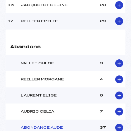
Pénalité appliquée :
215.0000
16
JACQUOTOT CELINE
23
Catégorie :
Ben
17
RELLIER EMILIE
29
Abandons
VALLET CHLOE
3
REILLER MORGANE
4
LAURENT ELISE
6
AUDRIC CELIA
7
ABONDANCE AUDE
37