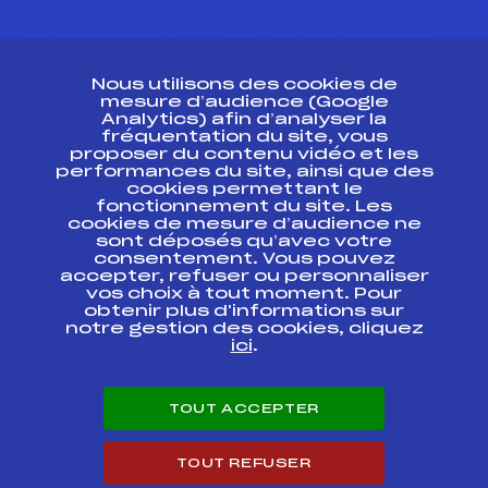
CONTACT
Nous utilisons des cookies de
ESPACE PRESSE
mesure d’audience (Google
Analytics) afin d’analyser la
fréquentation du site, vous
Ressources
proposer du contenu vidéo et les
performances du site, ainsi que des
Pass’Neige
cookies permettant le
Projet sportif fédéral
fonctionnement du site. Les
cookies de mesure d’audience ne
Projet de performance fédéral
sont déposés qu’avec votre
Antidopage
consentement. Vous pouvez
Pôle Développement, Formation, Suivi
accepter, refuser ou personnaliser
Scientifique
vos choix à tout moment. Pour
Listes ministérielles
obtenir plus d'informations sur
notre gestion des cookies, cliquez
Pôle vie de l’athlète
ici
.
Enseignement professionnel
Informatique et chronométrage
Circuits
TOUT ACCEPTER
Carrières
Développement des habiletés mentales
TOUT REFUSER