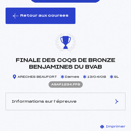
Retour aux courses
foi(s) le ski
FINALE DES COQS DE BRONZE
BENJAMINES DU BVAB
ARECHES BEAUFORT
Dames
13/04/08
SL
ASAF1234.FFS
Informations sur l’épreuve
JURY DE COMPÉTITION
Imprimer
Délégué Technique :
AVOCAT JEAN (SA)