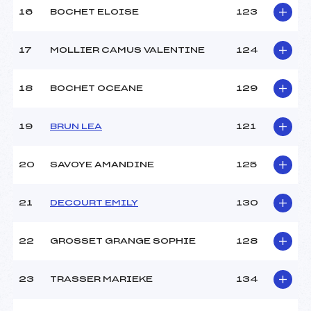
16
BOCHET ELOISE
123
Pénalité appliquée :
230.5600
17
MOLLIER CAMUS VALENTINE
124
Catégorie :
Ben
18
BOCHET OCEANE
129
19
BRUN LEA
121
20
SAVOYE AMANDINE
125
21
DECOURT EMILY
130
22
GROSSET GRANGE SOPHIE
128
23
TRASSER MARIEKE
134