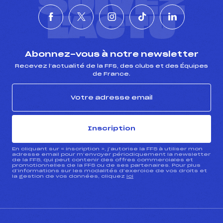
SUIVEZ
L'ACTU
Abonnez-vous à notre newsletter
Recevez l’actualité de la FFS, des clubs et des Équipes
de France.
Inscription
En cliquant sur « inscription », j’autorise la FFS à utiliser mon
adresse email pour m’envoyer périodiquement la newsletter
de la FFS, qui peut contenir des offres commerciales et
promotionnelles de la FFS ou de ses partenaires. Pour plus
d’informations sur les modalités d’exercice de vos droits et
la gestion de vos données, cliquez
ici