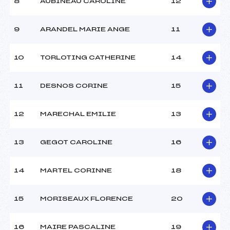
8
AUBINEAU CAROLINE
12
Ouvreurs C :
–
Ouvreurs D :
–
Ouvreurs E :
–
9
ARANDEL MARIE ANGE
11
Météo :
BEAU
Neige :
DOUCE
10
TORLOTING CATHERINE
14
MANCHE 2
11
DESNOS CORINE
15
Nombre de portes :
–
Heure de départ :
–
12
MARECHAL EMILIE
13
Traceur :
–
Ouvreurs A :
–
13
GEGOT CAROLINE
16
Ouvreurs B :
–
Ouvreurs C :
–
Ouvreurs D :
–
14
MARTEL CORINNE
18
Ouvreurs E :
–
Température départ :
-2
15
MORISEAUX FLORENCE
20
Température arrivée :
–
16
MAIRE PASCALINE
19