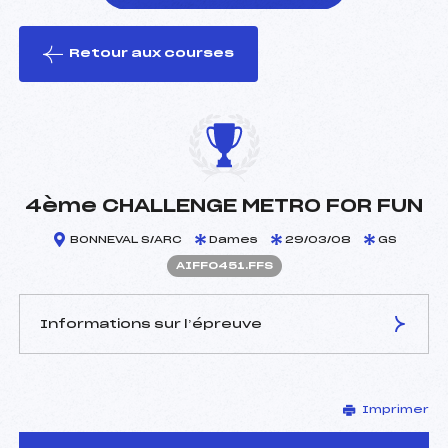
Retour aux courses
foi(s) le ski
4ème CHALLENGE METRO FOR FUN
BONNEVAL S/ARC
Dames
29/03/08
GS
AIFF0451.FFS
Informations sur l’épreuve
JURY DE COMPÉTITION
Imprimer
Délégué Technique :
PORTE GERARD (IF)
Arbitre :
GARZARO CHRISTIAN (IF)