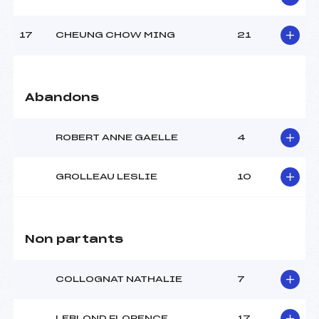
Pénalité appliquée :
171.5900
Catégorie :
Cad->Mas
17
CHEUNG CHOW MING
21
Abandons
ROBERT ANNE GAELLE
4
GROLLEAU LESLIE
10
Non partants
COLLOGNAT NATHALIE
7
LEBLOND FLORENCE
17