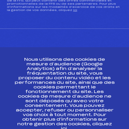
de la FFS, qui peut contenir des offres commerciales et
promotionnelles de la FFS ou de ses partenaires. Pour plus
d’informations sur les modalités d’exercice de vos droits et
la gestion de vos données, cliquez
ici
CONTACT
Nous utilisons des cookies de
ESPACE PRESSE
mesure d’audience (Google
Analytics) afin d’analyser la
fréquentation du site, vous
Ressources
proposer du contenu vidéo et les
performances du site, ainsi que des
Pass’Neige
cookies permettant le
Projet sportif fédéral
fonctionnement du site. Les
cookies de mesure d’audience ne
Projet de performance fédéral
sont déposés qu’avec votre
Antidopage
consentement. Vous pouvez
Pôle Développement, Formation, Suivi
accepter, refuser ou personnaliser
Scientifique
vos choix à tout moment. Pour
Listes ministérielles
obtenir plus d'informations sur
notre gestion des cookies, cliquez
Pôle vie de l’athlète
ici
.