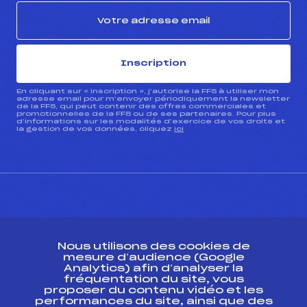
Inscription
En cliquant sur « inscription », j’autorise la FFS à utiliser mon
adresse email pour m’envoyer périodiquement la newsletter
de la FFS, qui peut contenir des offres commerciales et
promotionnelles de la FFS ou de ses partenaires. Pour plus
d’informations sur les modalités d’exercice de vos droits et
la gestion de vos données, cliquez
ici
CONTACT
Nous utilisons des cookies de
ESPACE PRESSE
mesure d’audience (Google
Analytics) afin d’analyser la
fréquentation du site, vous
Ressources
proposer du contenu vidéo et les
performances du site, ainsi que des
Pass’Neige