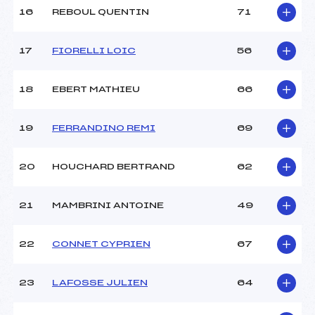
Température départ :
-6
16
REBOUL QUENTIN
71
Température arrivée :
-5
17
FIORELLI LOIC
56
Pénalité appliquée :
95.5200
Catégorie :
Min->Mas
18
EBERT MATHIEU
66
19
FERRANDINO REMI
69
20
HOUCHARD BERTRAND
62
21
MAMBRINI ANTOINE
49
22
CONNET CYPRIEN
67
23
LAFOSSE JULIEN
64