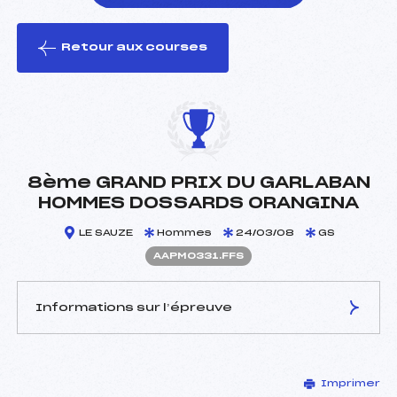
Retour aux courses
foi(s) le ski
8ème GRAND PRIX DU GARLABAN
HOMMES DOSSARDS ORANGINA
LE SAUZE
Hommes
24/03/08
GS
AAPM0331.FFS
Informations sur l’épreuve
JURY DE COMPÉTITION
Imprimer
Délégué Technique :
CONNET JEAN FRANCOIS