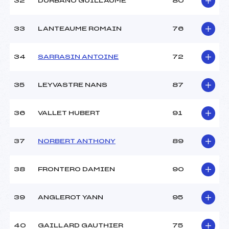
32
DURBANO GUILLAUME
80
33
LANTEAUME ROMAIN
76
34
SARRASIN ANTOINE
72
35
LEYVASTRE NANS
87
36
VALLET HUBERT
91
37
NORBERT ANTHONY
89
38
FRONTERO DAMIEN
90
39
ANGLEROT YANN
95
40
GAILLARD GAUTHIER
75