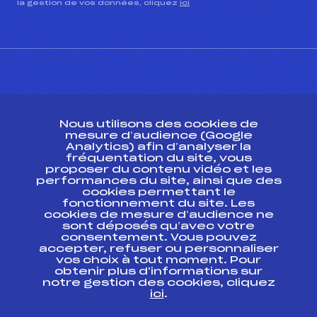
la gestion de vos données, cliquez
ici
CONTACT
Nous utilisons des cookies de
ESPACE PRESSE
mesure d’audience (Google
Analytics) afin d’analyser la
fréquentation du site, vous
Ressources
proposer du contenu vidéo et les
performances du site, ainsi que des
Pass’Neige
cookies permettant le
Projet sportif fédéral
fonctionnement du site. Les
cookies de mesure d’audience ne
Projet de performance fédéral
sont déposés qu’avec votre
Antidopage
consentement. Vous pouvez
Pôle Développement, Formation, Suivi
accepter, refuser ou personnaliser
Scientifique
vos choix à tout moment. Pour
Listes ministérielles
obtenir plus d'informations sur
notre gestion des cookies, cliquez
Pôle vie de l’athlète
ici
.
Enseignement professionnel
Informatique et chronométrage