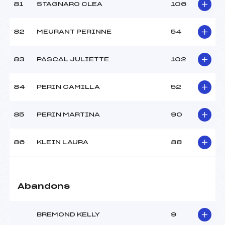
81
STAGNARO CLEA
106
82
MEURANT PERINNE
54
83
PASCAL JULIETTE
102
84
PERIN CAMILLA
52
85
PERIN MARTINA
90
86
KLEIN LAURA
88
Abandons
BREMOND KELLY
9