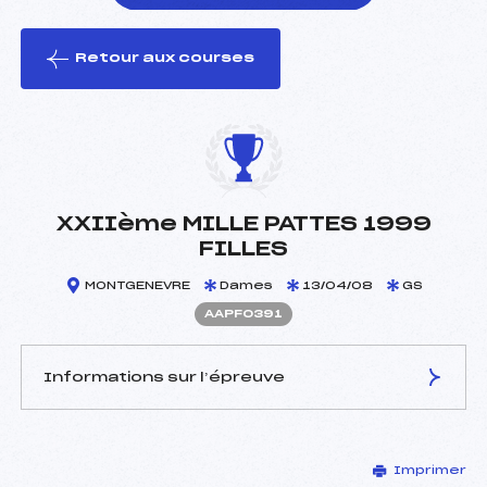
Retour aux courses
foi(s) le ski
XXIIème MILLE PATTES 1999
FILLES
MONTGENEVRE
Dames
13/04/08
GS
AAPF0391
Informations sur l’épreuve
JURY DE COMPÉTITION
Imprimer
Délégué Technique :
DEMOULIN ALAIN (AP)