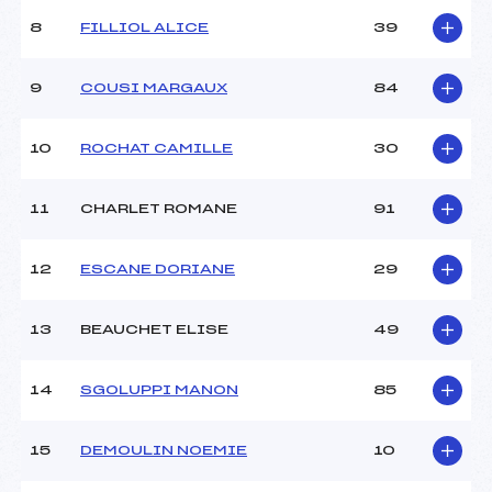
Ouvreurs C :
–
8
FILLIOL ALICE
39
Ouvreurs D :
–
Ouvreurs E :
–
Météo :
–
9
COUSI MARGAUX
84
Neige :
–
10
ROCHAT CAMILLE
30
MANCHE 2
11
CHARLET ROMANE
91
Nombre de portes :
–
Heure de départ :
–
Traceur :
–
12
ESCANE DORIANE
29
Ouvreurs A :
–
Ouvreurs B :
–
13
BEAUCHET ELISE
49
Ouvreurs C :
–
Ouvreurs D :
–
Ouvreurs E :
–
14
SGOLUPPI MANON
85
Température départ :
–
Température arrivée :
–
15
DEMOULIN NOEMIE
10