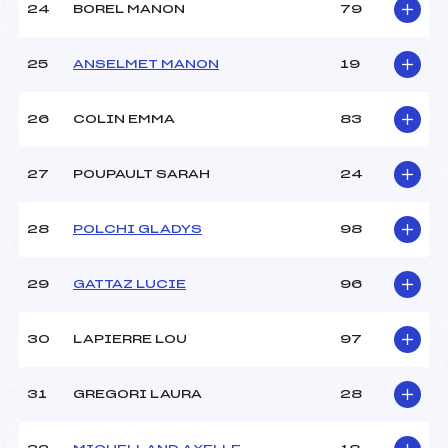
24
BOREL MANON
79
25
ANSELMET MANON
19
26
COLIN EMMA
83
27
POUPAULT SARAH
24
28
POLCHI GLADYS
98
29
GATTAZ LUCIE
96
30
LAPIERRE LOU
97
31
GREGORI LAURA
28