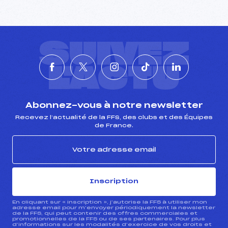
SUIVEZ
L'ACTU
Abonnez-vous à notre newsletter
Recevez l’actualité de la FFS, des clubs et des Équipes
de France.
Inscription
En cliquant sur « inscription », j’autorise la FFS à utiliser mon
adresse email pour m’envoyer périodiquement la newsletter
de la FFS, qui peut contenir des offres commerciales et
promotionnelles de la FFS ou de ses partenaires. Pour plus
d’informations sur les modalités d’exercice de vos droits et