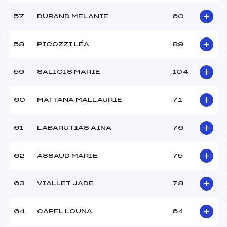
57
DURAND MELANIE
60
58
PICOZZI LÉA
89
59
SALICIS MARIE
104
60
MATTANA MALLAURIE
71
61
LABARUTIAS AINA
76
62
ASSAUD MARIE
75
63
VIALLET JADE
78
64
CAPEL LOUNA
64