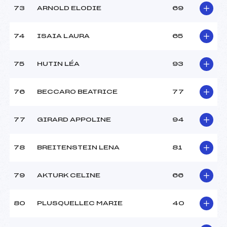
73
ARNOLD ELODIE
69
74
ISAIA LAURA
65
75
HUTIN LÉA
93
76
BECCARO BEATRICE
77
77
GIRARD APPOLINE
94
78
BREITENSTEIN LENA
81
79
AKTURK CELINE
66
80
PLUSQUELLEC MARIE
40