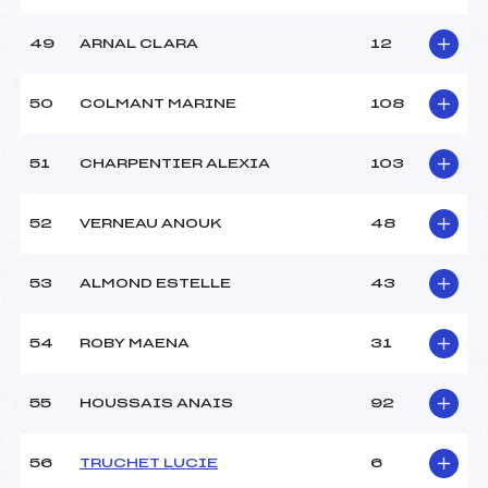
49
ARNAL CLARA
12
50
COLMANT MARINE
108
51
CHARPENTIER ALEXIA
103
52
VERNEAU ANOUK
48
53
ALMOND ESTELLE
43
54
ROBY MAENA
31
55
HOUSSAIS ANAIS
92
56
TRUCHET LUCIE
6