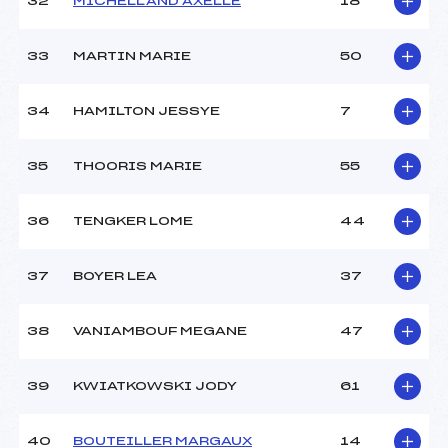
32
MICHELLAND AXELLE
18
33
MARTIN MARIE
50
34
HAMILTON JESSYE
7
35
THOORIS MARIE
55
36
TENGKER LOME
44
37
BOYER LEA
37
38
VANIAMBOUF MEGANE
47
39
KWIATKOWSKI JODY
61
40
BOUTEILLER MARGAUX
14