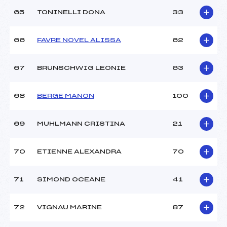
65
TONINELLI DONA
33
66
FAVRE NOVEL ALISSA
62
67
BRUNSCHWIG LEONIE
63
68
BERGE MANON
100
69
MUHLMANN CRISTINA
21
70
ETIENNE ALEXANDRA
70
71
SIMOND OCEANE
41
72
VIGNAU MARINE
87