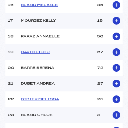
Pénalité appliquée :
–
16
BLANC MELANIE
35
Catégorie :
Smic+Mic
17
MOURIEZ KELLY
15
18
PARAZ ANNAELLE
56
19
DAVID LILOU
67
20
BARRE SERENA
72
21
DUBET ANDREA
27
22
DIDIER MELISSA
25
23
BLANC CHLOE
8