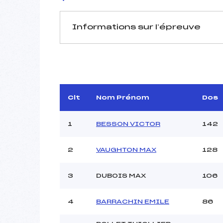
Informations sur l’épreuve
JURY DE COMPÉTITION
Délégué Technique :
DEB
Arbitre :
BE
Assistant :
GI
Clt
Nom Prénom
Dos
Dir. Epreuve :
A
1
BESSON VICTOR
142
2
VAUGHTON MAX
128
MANCHE 1
Nombre de portes :
3
DUBOIS MAX
106
Heure de départ :
Traceur :
MISS
Ouvreurs A :
4
BARRACHIN EMILE
86
Ouvreurs B :