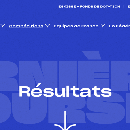
ESKISSE – FONDS DE DOTATION
E
Compétitions
Equipes de France
La Fédé
RNIÈ
Résultats
OURS