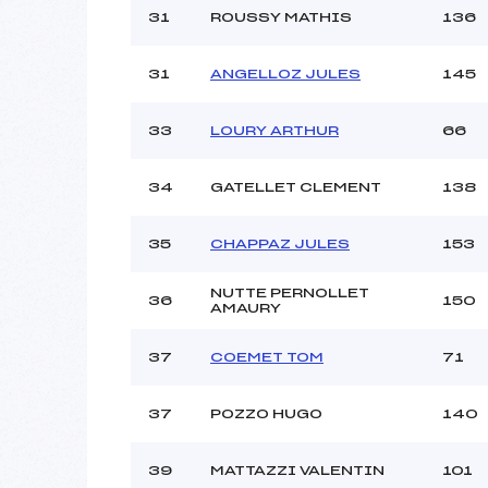
31
ROUSSY MATHIS
136
31
ANGELLOZ JULES
145
33
LOURY ARTHUR
66
34
GATELLET CLEMENT
138
35
CHAPPAZ JULES
153
NUTTE PERNOLLET
36
150
AMAURY
37
COEMET TOM
71
37
POZZO HUGO
140
39
MATTAZZI VALENTIN
101