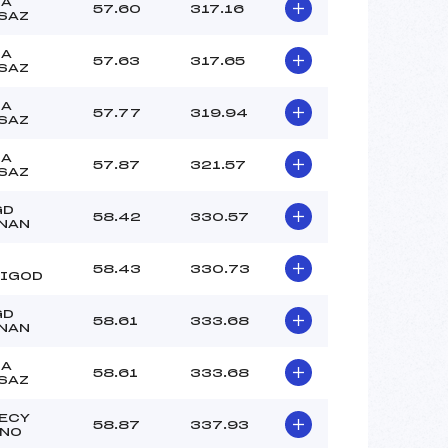
–
LA
57.60
317.16
SAZ
–
–
LA
57.63
317.65
SAZ
 :
– 3°
 :
-2°
LA
57.77
319.94
SAZ
LA
57.87
321.57
SAZ
GD
58.42
330.57
NAN
58.43
330.73
IGOD
GD
58.61
333.68
NAN
LA
58.61
333.68
SAZ
ECY
58.87
337.93
NO