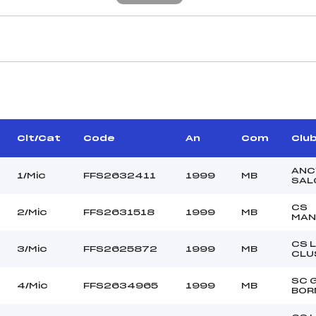
CARACTÉRISTIQU
ART JEAN LOUIS (MB)
Piste :
SSON FRANCOIS (MB)
Altitude départ :
RARD FRANCOIS (MB)
Altitude arrivée :
Clt/Cat
Code
An
Com
Clu
NDREVON HERVE (MB)
Dénivelé :
Homologation :
ANC
1/Mic
FFS2632411
1999
MB
SAL
CS
2/Mic
FFS2631518
1999
MB
MANCHE 2
MAN
29
Nombre de portes :
CS 
3/Mic
FFS2625872
1999
MB
10H00
Heure de départ :
CLU
ILLIER MARTIAL (MB)
Traceur :
SC 
CLUB (MB)
Ouvreurs A :
4/Mic
FFS2634965
1999
MB
BOR
CLUB ()
Ouvreurs B :