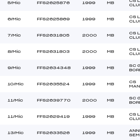
CLUB ()
Ouvreurs C :
CS 
5/Mic
FFS2625876
1999
MB
CLU
–
Ouvreurs D :
–
Ouvreurs E :
CS 
6/Mic
FFS2625869
1999
MB
CLU
BEAU
Température départ
DURE
Température arrivée
CS 
7/Mic
FFS2631805
2000
MB
CLU
CS 
255.0000
8/Mic
FFS2631803
2000
MB
CLU
Mic
SC 
9/Mic
FFS2634348
1999
MB
BOR
CS
10/Mic
FFS2635524
1999
MB
MAN
SC 
11/Mic
FFS2639770
2000
MB
BOR
CS 
11/Mic
FFS2629419
1999
MB
CLU
ANN
13/Mic
FFS2633526
1999
MB
SEM