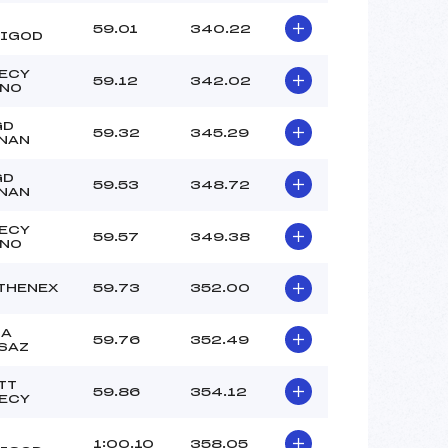
59.01
340.22
IGOD
ECY
59.12
342.02
NO
GD
59.32
345.29
NAN
GD
59.53
348.72
NAN
ECY
59.57
349.38
NO
THENEX
59.73
352.00
LA
59.76
352.49
SAZ
TT
59.86
354.12
ECY
1:00.10
358.05