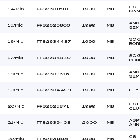
CS
14/Mic
FFS2631510
1999
MB
MAN
ANN
15/Mic
FFS2626866
1999
MB
SEM
SC 
16/Mic
FFS2634487
1999
MB
BOR
SC 
17/Mic
FFS2634349
1999
MB
BOR
ANN
18/Mic
FFS2633516
1999
MB
SEM
19/Mic
FFS2634498
1999
MB
SEY
CS 
20/Mic
FFS2625871
1999
MB
CLU
ASP
21/Mic
FFS2639408
2000
MB
ANN
CS
22/Mic
FFS2631516
1999
MB