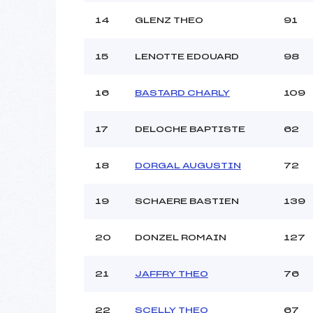
14
GLENZ THEO
91
15
LENOTTE EDOUARD
98
16
BASTARD CHARLY
109
17
DELOCHE BAPTISTE
62
18
DORGAL AUGUSTIN
72
19
SCHAERE BASTIEN
139
20
DONZEL ROMAIN
127
21
JAFFRY THEO
76
22
SCELLY THEO
67