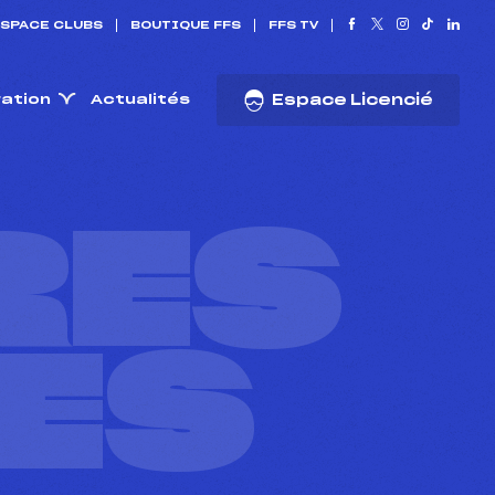
SPACE CLUBS
BOUTIQUE FFS
FFS TV
ration
Actualités
Espace Licencié
RES
ES