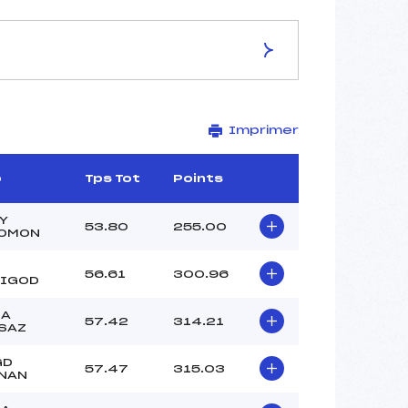
ES DE LA PISTE
Imprimer
MAROLY
1780
1600
b
Tps Tot
Points
180
2089/10/04
Y
53.80
255.00
OMON
56.61
300.96
IGOD
–
LA
57.42
314.21
–
SAZ
–
GD
–
57.47
315.03
NAN
–