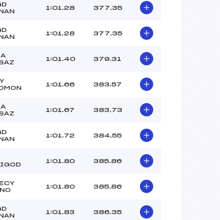
GD
1:01.28
377.35
NAN
GD
1:01.28
377.35
NAN
LA
1:01.40
379.31
SAZ
Y
1:01.66
383.57
OMON
LA
1:01.67
383.73
SAZ
GD
1:01.72
384.55
NAN
1:01.80
385.86
IGOD
ECY
1:01.80
385.86
NO
GD
1:01.83
386.35
NAN