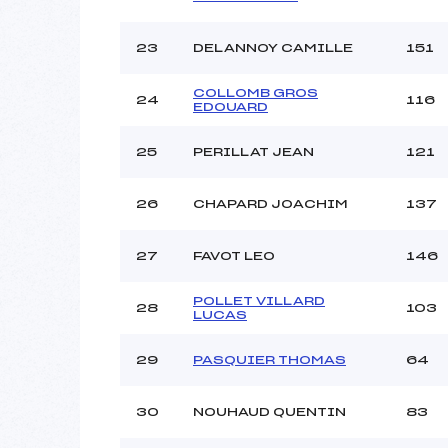
23
DELANNOY CAMILLE
151
COLLOMB GROS
24
116
EDOUARD
25
PERILLAT JEAN
121
26
CHAPARD JOACHIM
137
27
FAVOT LEO
146
POLLET VILLARD
28
103
LUCAS
29
PASQUIER THOMAS
64
30
NOUHAUD QUENTIN
83