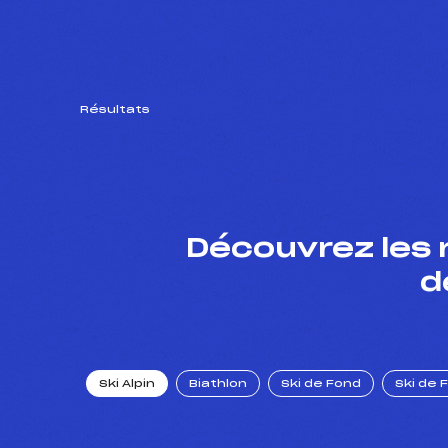
Résultats
Découvrez les 
d
Ski Alpin
Biathlon
Ski de Fond
Ski de 