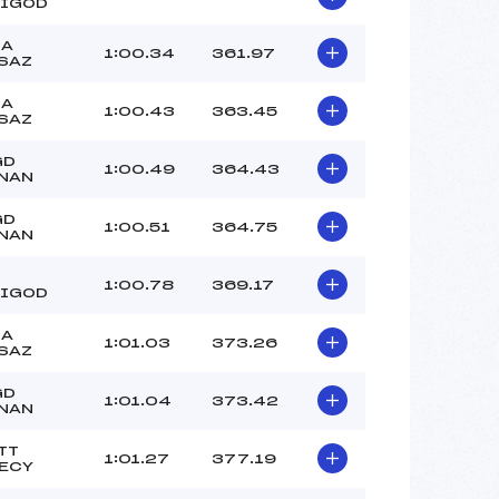
IGOD
LA
1:00.34
361.97
SAZ
LA
1:00.43
363.45
SAZ
GD
1:00.49
364.43
NAN
GD
1:00.51
364.75
NAN
1:00.78
369.17
IGOD
LA
1:01.03
373.26
SAZ
GD
1:01.04
373.42
NAN
TT
1:01.27
377.19
ECY