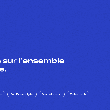
 sur l’ensemble
s.
ue
Ski Freestyle
Snowboard
Télémark