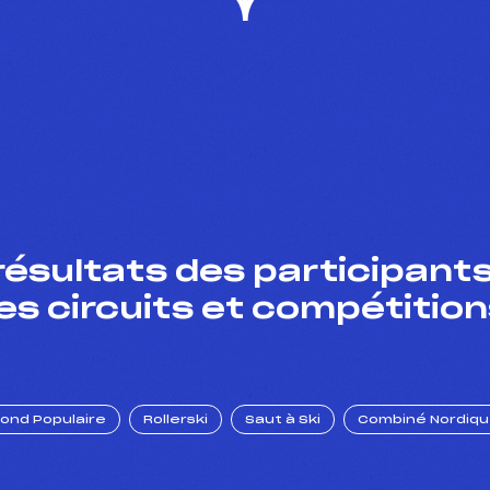
résultats des participants
es circuits et compétition
Fond Populaire
Rollerski
Saut à Ski
Combiné Nordiq