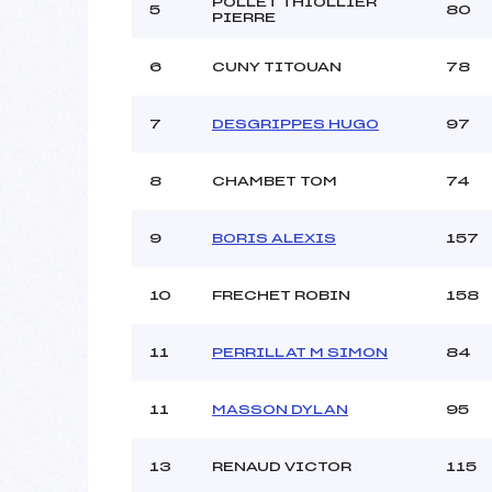
Ouvreurs C :
POLLET THIOLLIER
5
80
PIERRE
Ouvreurs D :
Ouvreurs E :
6
CUNY TITOUAN
78
Météo :
Neige :
7
DESGRIPPES HUGO
97
Pénalité appliquée :
8
CHAMBET TOM
74
Catégorie :
9
BORIS ALEXIS
157
10
FRECHET ROBIN
158
11
PERRILLAT M SIMON
84
11
MASSON DYLAN
95
13
RENAUD VICTOR
115