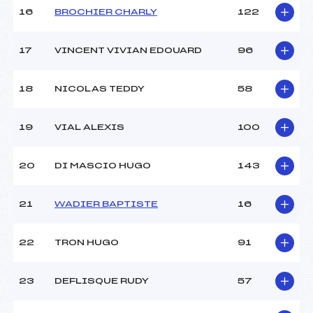
16
BROCHIER CHARLY
122
Pénalité appliquée :
–
Catégorie :
Pou
17
VINCENT VIVIAN EDOUARD
96
18
NICOLAS TEDDY
58
19
VIAL ALEXIS
100
20
DI MASCIO HUGO
143
21
WADIER BAPTISTE
16
22
TRON HUGO
91
23
DEFLISQUE RUDY
57