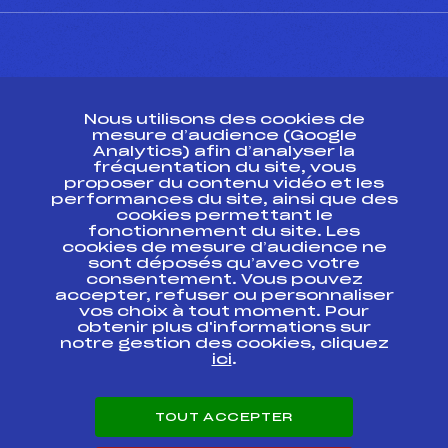
CONTACT
Nous utilisons des cookies de
ESPACE PRESSE
mesure d’audience (Google
Analytics) afin d’analyser la
fréquentation du site, vous
Ressources
proposer du contenu vidéo et les
performances du site, ainsi que des
Pass’Neige
cookies permettant le
Projet sportif fédéral
fonctionnement du site. Les
cookies de mesure d’audience ne
Projet de performance fédéral
sont déposés qu’avec votre
Antidopage
consentement. Vous pouvez
Pôle Développement, Formation, Suivi
accepter, refuser ou personnaliser
Scientifique
vos choix à tout moment. Pour
Listes ministérielles
obtenir plus d'informations sur
notre gestion des cookies, cliquez
Pôle vie de l’athlète
ici
.
Enseignement professionnel
Informatique et chronométrage
Circuits
TOUT ACCEPTER
Carrières