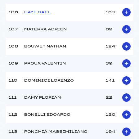
106
HAYE GAEL
153
107
MATERRA ADRIEN
69
108
BOUWET NATHAN
124
109
PROUX VALENTIN
39
110
DOMINICI LORENZO
141
111
DAMY FLORIAN
22
112
BONELLI EDOARDO
120
113
PONCHIA MASSIMILIANO
164