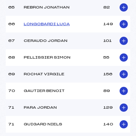
65
REBRON JONATHAN
82
66
LONGOBARDI LUCA
149
67
CERAUDO JORDAN
101
68
PELLISSIER SIMON
55
69
ROCHAT VIRGILE
156
70
GAUTIER BENOIT
89
71
PARA JORDAN
129
71
GUIGARD NIELS
140