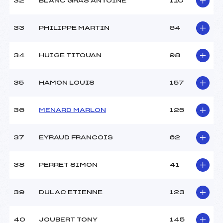
32
BLANC GRAS ANTOINE
110
33
PHILIPPE MARTIN
64
34
HUIGE TITOUAN
98
35
HAMON LOUIS
157
36
MENARD MARLON
125
37
EYRAUD FRANCOIS
62
38
PERRET SIMON
41
39
DULAC ETIENNE
123
40
JOUBERT TONY
145