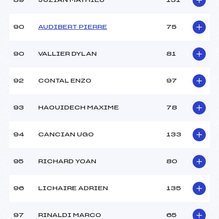
89
JUZIAN MATHIEU
131
90
AUDIBERT PIERRE
75
90
VALLIER DYLAN
81
92
CONTAL ENZO
97
93
HAOUIDECH MAXIME
78
94
CANCIAN UGO
133
95
RICHARD YOAN
80
96
LICHAIRE ADRIEN
135
97
RINALDI MARCO
65