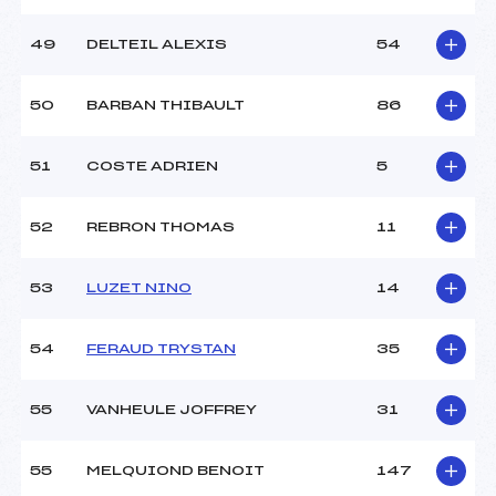
49
DELTEIL ALEXIS
54
50
BARBAN THIBAULT
86
51
COSTE ADRIEN
5
52
REBRON THOMAS
11
53
LUZET NINO
14
54
FERAUD TRYSTAN
35
55
VANHEULE JOFFREY
31
55
MELQUIOND BENOIT
147