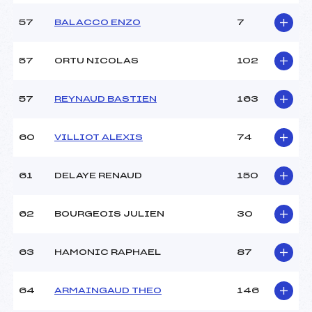
57
BALACCO ENZO
7
57
ORTU NICOLAS
102
57
REYNAUD BASTIEN
163
60
VILLIOT ALEXIS
74
61
DELAYE RENAUD
150
62
BOURGEOIS JULIEN
30
63
HAMONIC RAPHAEL
87
64
ARMAINGAUD THEO
146