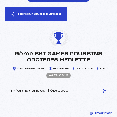
Retour aux courses
foi(s) le ski
9ème SKI GAMES POUSSINS
ORCIERES MERLETTE
ORCIERES 1850
Hommes
23/03/08
CR
AAPM0313
Informations sur l’épreuve
JURY DE COMPÉTITION
Imprimer
Délégué Technique :
TCHIKNAVORIAN PAUL