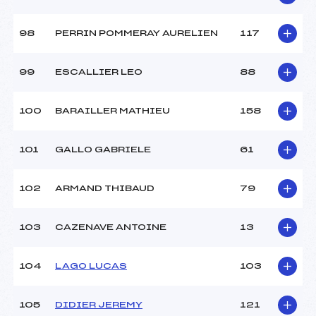
98
PERRIN POMMERAY AURELIEN
117
99
ESCALLIER LEO
88
100
BARAILLER MATHIEU
158
101
GALLO GABRIELE
61
102
ARMAND THIBAUD
79
103
CAZENAVE ANTOINE
13
104
LAGO LUCAS
103
105
DIDIER JEREMY
121