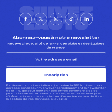
SUIVEZ
L'ACTU
Abonnez-vous à notre newsletter
Recevez l’actualité de la FFS, des clubs et des Équipes
de France.
Inscription
En cliquant sur « inscription », j’autorise la FFS à utiliser mon
adresse email pour m’envoyer périodiquement la newsletter
de la FFS, qui peut contenir des offres commerciales et
promotionnelles de la FFS ou de ses partenaires. Pour plus
d’informations sur les modalités d’exercice de vos droits et
la gestion de vos données, cliquez
ici