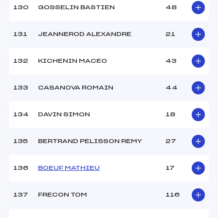
130
GOSSELIN BASTIEN
48
131
JEANNEROD ALEXANDRE
21
132
KICHENIN MACEO
43
133
CASANOVA ROMAIN
44
134
DAVIN SIMON
18
135
BERTRAND PELISSON REMY
27
136
BOEUF MATHIEU
17
137
FRECON TOM
116