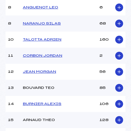
Ouvreurs B :
–
8
ANGUENOT LEO
6
Ouvreurs C :
–
Ouvreurs D :
–
Ouvreurs E :
–
8
NARANJO SILAS
68
Météo :
–
Neige :
–
10
TALOTTA ADRIEN
160
MANCHE 2
11
CORBON JORDAN
2
Nombre de portes :
–
Heure de départ :
–
12
JEAN MORGAN
56
Traceur :
–
Ouvreurs A :
–
13
BOUVARD TEO
85
Ouvreurs B :
–
Ouvreurs C :
–
Ouvreurs D :
–
14
BURNIER ALEXIS
106
Ouvreurs E :
–
Température départ :
–
15
ARNAUD THEO
128
Température arrivée :
–