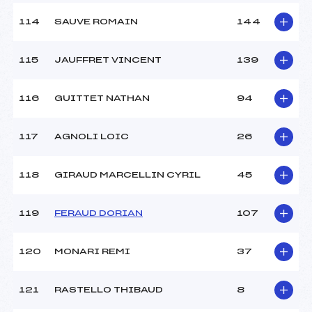
114
SAUVE ROMAIN
144
115
JAUFFRET VINCENT
139
116
GUITTET NATHAN
94
117
AGNOLI LOIC
26
118
GIRAUD MARCELLIN CYRIL
45
119
FERAUD DORIAN
107
120
MONARI REMI
37
121
RASTELLO THIBAUD
8