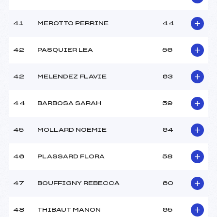
41
MEROTTO PERRINE
44
42
PASQUIER LEA
56
42
MELENDEZ FLAVIE
63
44
BARBOSA SARAH
59
45
MOLLARD NOEMIE
64
46
PLASSARD FLORA
58
47
BOUFFIGNY REBECCA
60
48
THIBAUT MANON
65