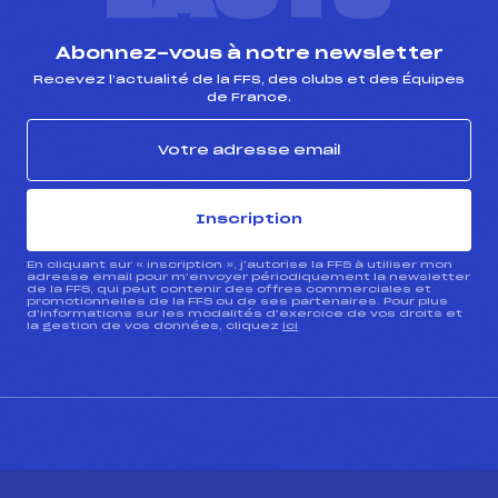
Abonnez-vous à notre newsletter
Recevez l’actualité de la FFS, des clubs et des Équipes
de France.
Inscription
En cliquant sur « inscription », j’autorise la FFS à utiliser mon
adresse email pour m’envoyer périodiquement la newsletter
de la FFS, qui peut contenir des offres commerciales et
promotionnelles de la FFS ou de ses partenaires. Pour plus
d’informations sur les modalités d’exercice de vos droits et
la gestion de vos données, cliquez
ici
CONTACT