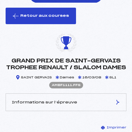
Retour aux courses
foi(s) le ski
GRAND PRIX DE SAINT-GERVAIS
TROPHEE RENAULT / SLALOM DAMES
SAINT GERVAIS
Dames
16/03/08
SL1
AMBF1111.FFS
Informations sur l’épreuve
JURY DE COMPÉTITION
Imprimer
Délégué Technique :
BASTIEN MAURICE (MB)