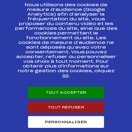
Nous utilisons des cookies de
ESPACE PRESSE
mesure d’audience (Google
Analytics) afin d’analyser la
fréquentation du site, vous
Ressources
proposer du contenu vidéo et les
performances du site, ainsi que des
Pass’Neige
cookies permettant le
Projet sportif fédéral
fonctionnement du site. Les
cookies de mesure d’audience ne
Projet de performance fédéral
sont déposés qu’avec votre
Antidopage
consentement. Vous pouvez
Pôle Développement, Formation, Suivi
accepter, refuser ou personnaliser
Scientifique
vos choix à tout moment. Pour
Listes ministérielles
obtenir plus d'informations sur
notre gestion des cookies, cliquez
Pôle vie de l’athlète
ici
.
Enseignement professionnel
Informatique et chronométrage
Circuits
TOUT ACCEPTER
Carrières
Développement des habiletés mentales
TOUT REFUSER
PERSONNALISER
© 2026 Fédération Française de Ski
Mentions légales
Politique de