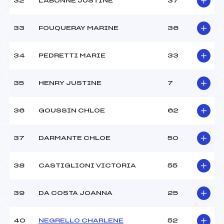
32
LABONNE JUSTINE
37
33
FOUQUERAY MARINE
36
34
PEDRETTI MARIE
33
35
HENRY JUSTINE
7
36
GOUSSIN CHLOE
62
37
DARMANTE CHLOE
50
38
CASTIGLIONI VICTORIA
55
39
DA COSTA JOANNA
25
40
NEGRELLO CHARLENE
52