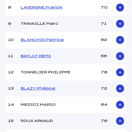
Ouvreurs B :
HUDRY PIERRE JEAN (SA)
8
LAVERGNE Franck
70
Ouvreurs C :
–
Ouvreurs D :
–
Ouvreurs E :
–
9
TRAVAILLE Marc
71
Météo :
–
Neige :
–
10
BLANCHIN Patrice
62
MANCHE 2
11
BAYLOT REMI
56
Nombre de portes :
40
Heure de départ :
11H20
12
TONNELIER PHILIPPE
78
Traceur :
BONDIER JEROME (SA)
Ouvreurs A :
FRESSARD THOMAS (SA)
13
BLAZY Philippe
72
Ouvreurs B :
HUDRY PIERRE JEAN (SA)
Ouvreurs C :
–
Ouvreurs D :
–
14
MEDICI MARIO
64
Ouvreurs E :
–
Température départ :
–
15
ROUX ARNAUD
76
Température arrivée :
–