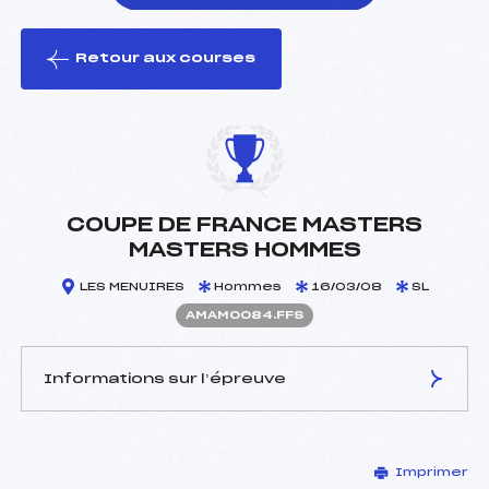
Retour aux courses
foi(s) le ski
COUPE DE FRANCE MASTERS
MASTERS HOMMES
LES MENUIRES
Hommes
16/03/08
SL
AMAM0084.FFS
Informations sur l’épreuve
JURY DE COMPÉTITION
Imprimer
Délégué Technique :
CORNILLON CHRISTOPHE