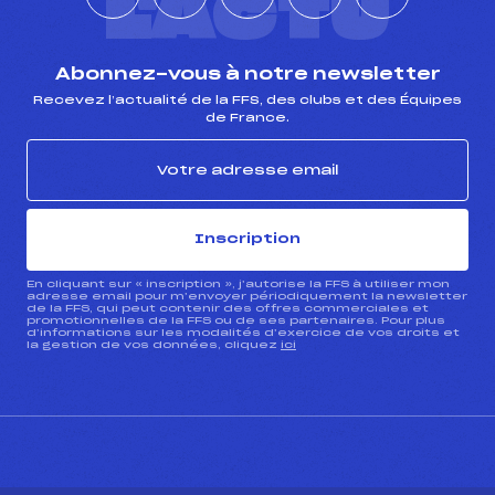
L'ACTU
Abonnez-vous à notre newsletter
Recevez l’actualité de la FFS, des clubs et des Équipes
de France.
Inscription
En cliquant sur « inscription », j’autorise la FFS à utiliser mon
adresse email pour m’envoyer périodiquement la newsletter
de la FFS, qui peut contenir des offres commerciales et
promotionnelles de la FFS ou de ses partenaires. Pour plus
d’informations sur les modalités d’exercice de vos droits et
la gestion de vos données, cliquez
ici