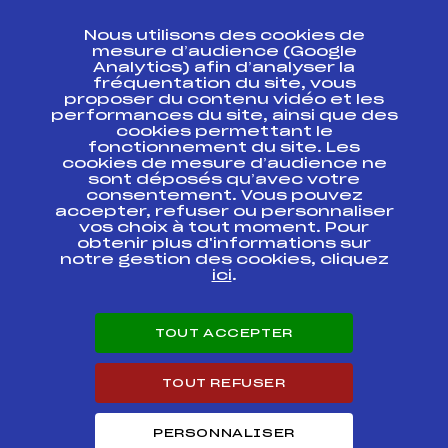
CONTACT
Nous utilisons des cookies de
ESPACE PRESSE
mesure d’audience (Google
Analytics) afin d’analyser la
fréquentation du site, vous
Ressources
proposer du contenu vidéo et les
performances du site, ainsi que des
Pass’Neige
cookies permettant le
Projet sportif fédéral
fonctionnement du site. Les
cookies de mesure d’audience ne
Projet de performance fédéral
sont déposés qu’avec votre
Antidopage
consentement. Vous pouvez
Pôle Développement, Formation, Suivi
accepter, refuser ou personnaliser
Scientifique
vos choix à tout moment. Pour
Listes ministérielles
obtenir plus d'informations sur
notre gestion des cookies, cliquez
Pôle vie de l’athlète
ici
.
Enseignement professionnel
Informatique et chronométrage
Circuits
TOUT ACCEPTER
Carrières
Développement des habiletés mentales
TOUT REFUSER
PERSONNALISER