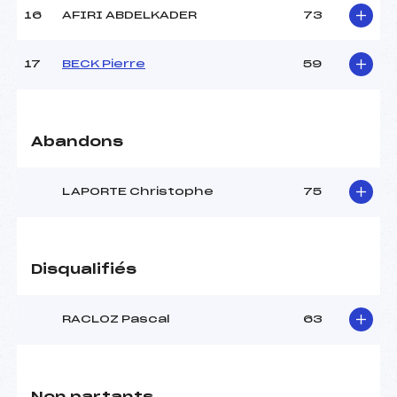
16
AFIRI ABDELKADER
73
Pénalité appliquée :
70.4500
Catégorie :
MAST
17
BECK Pierre
59
Abandons
LAPORTE Christophe
75
Disqualifiés
RACLOZ Pascal
63