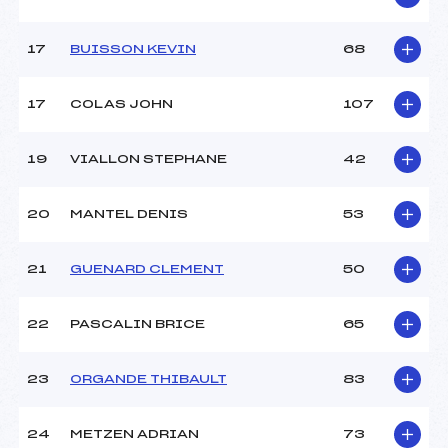
Pénalité appliquée :
72.6000
17
BUISSON KEVIN
68
Catégorie :
Cad->Mas
17
COLAS JOHN
107
19
VIALLON STEPHANE
42
20
MANTEL DENIS
53
21
GUENARD CLEMENT
50
22
PASCALIN BRICE
65
23
ORGANDE THIBAULT
83
24
METZEN ADRIAN
73