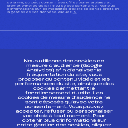
de la FFS, qui peut contenir des offres commerciales et
promotionnelles de la FFS ou de ses partenaires. Pour plus
d’informations sur les modalités d’exercice de vos droits et
la gestion de vos données, cliquez
ici
CONTACT
Nous utilisons des cookies de
ESPACE PRESSE
mesure d’audience (Google
Analytics) afin d’analyser la
fréquentation du site, vous
Ressources
proposer du contenu vidéo et les
performances du site, ainsi que des
Pass’Neige
cookies permettant le
Projet sportif fédéral
fonctionnement du site. Les
cookies de mesure d’audience ne
Projet de performance fédéral
sont déposés qu’avec votre
Antidopage
consentement. Vous pouvez
Pôle Développement, Formation, Suivi
accepter, refuser ou personnaliser
Scientifique
vos choix à tout moment. Pour
Listes ministérielles
obtenir plus d'informations sur
notre gestion des cookies, cliquez
Pôle vie de l’athlète