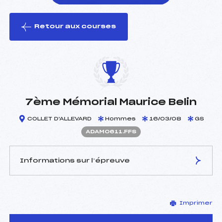
Retour aux courses
foi(s) le ski
7ème Mémorial Maurice Belin
COLLET D'ALLEVARD
Hommes
16/03/08
GS
ADAM0611.FFS
Informations sur l’épreuve
JURY DE COMPÉTITION
Imprimer
Délégué Technique :
FEMY ROLAND (DA)
Arbitre :
GUILLOT PATRIQUE