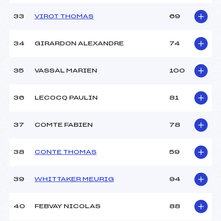
33
VIROT THOMAS
69
34
GIRARDON ALEXANDRE
74
35
VASSAL MARIEN
100
36
LECOCQ PAULIN
81
37
COMTE FABIEN
78
38
CONTE THOMAS
59
39
WHITTAKER MEURIG
94
40
FEBVAY NICOLAS
88