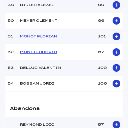
49
DIDIER ALEXEI
99
50
MEYER CLEMENT
96
51
MONOT FLORIAN
101
52
MONTI LUDOVIC
67
53
DELLUC VALENTIN
102
54
BOSSAN JORDI
106
Abandons
REYMOND LOIC
57