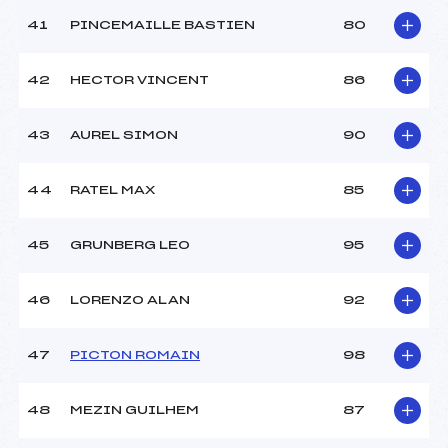
41
PINCEMAILLE BASTIEN
80
42
HECTOR VINCENT
86
43
AUREL SIMON
90
44
RATEL MAX
85
45
GRUNBERG LEO
95
46
LORENZO ALAN
92
47
PICTON ROMAIN
98
48
MEZIN GUILHEM
87