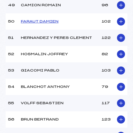
49
CAMION ROMAIN
96
50
FARAUT DAMIEN
102
51
HERNANDEZ Y PERES CLEMENT
122
52
HOSMALIN JOFFREY
82
53
GIACOMI PABLO
103
54
BLANCHOT ANTHONY
79
55
VOLFF SEBASTIEN
117
56
BRUN BERTRAND
123