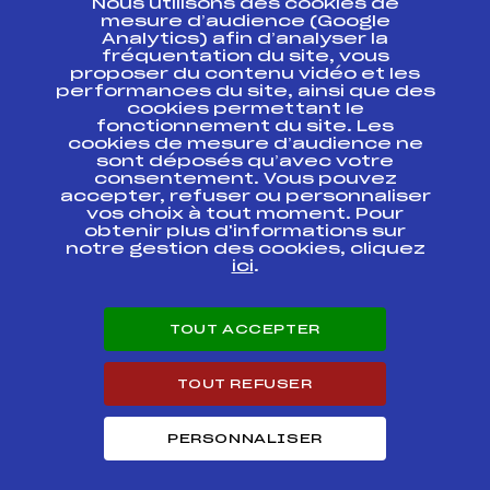
Nous utilisons des cookies de
ESPACE PRESSE
mesure d’audience (Google
Analytics) afin d’analyser la
fréquentation du site, vous
Ressources
proposer du contenu vidéo et les
performances du site, ainsi que des
Pass’Neige
cookies permettant le
Projet sportif fédéral
fonctionnement du site. Les
cookies de mesure d’audience ne
Projet de performance fédéral
sont déposés qu’avec votre
Antidopage
consentement. Vous pouvez
Pôle Développement, Formation, Suivi
accepter, refuser ou personnaliser
Scientifique
vos choix à tout moment. Pour
Listes ministérielles
obtenir plus d'informations sur
notre gestion des cookies, cliquez
Pôle vie de l’athlète
ici
.
Enseignement professionnel
Informatique et chronométrage
Circuits
TOUT ACCEPTER
Carrières
Développement des habiletés mentales
TOUT REFUSER
PERSONNALISER
© 2026 Fédération Française de Ski
Mentions légales
Politique de
confidentialité
Cookies