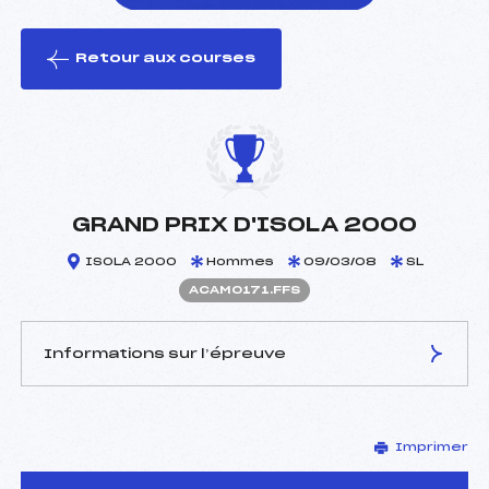
Retour aux courses
foi(s) le ski
GRAND PRIX D'ISOLA 2000
ISOLA 2000
Hommes
09/03/08
SL
ACAM0171.FFS
Informations sur l’épreuve
JURY DE COMPÉTITION
Imprimer
Délégué Technique :
RAYBAUD PAUL (CA)
Arbitre :
GUEMY CHRISTIAN (CA)