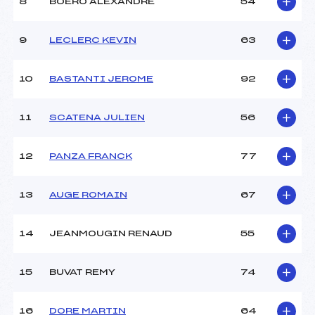
8
BOERO ALEXANDRE
54
Ouvreurs D :
CAPRIO JEAN JACQUES
(CA)
Ouvreurs E :
–
9
LECLERC KEVIN
63
Météo :
COUVERT
Neige :
DOUCE
10
BASTANTI JEROME
92
MANCHE 2
11
SCATENA JULIEN
56
Nombre de portes :
48
Heure de départ :
12H30
12
PANZA FRANCK
77
Traceur :
CAPRIO JEAN JACQUES
(CA)
13
AUGE ROMAIN
67
Ouvreurs A :
IMMLER TOM NIELS (CA)
Ouvreurs B :
FANTINO EMERIC (CA)
Ouvreurs C :
MORISSET VINCENT (CA)
14
JEANMOUGIN RENAUD
55
Ouvreurs D :
CAPRIO JEAN JACQUES
(CA)
15
BUVAT REMY
74
Ouvreurs E :
–
Température départ :
–
Température arrivée :
–
16
DORE MARTIN
64