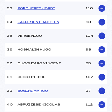
33
PORQUERES JORDI
116
34
LALLEMENT BASTIEN
83
35
VERGE NICO
104
36
HOSMALIN HUGO
98
37
CUCCHIARO VINCENT
85
38
SERGI PIERRE
137
39
BOGINI MARCO
97
40
ABRUZZESE NICOLAS
112