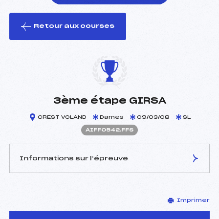
Retour aux courses
foi(s) le ski
3ème étape GIRSA
CREST VOLAND
Dames
09/03/08
SL
AIFF0542.FFS
Informations sur l’épreuve
JURY DE COMPÉTITION
Imprimer
Délégué Technique :
CREPET JEAN LUC (FZ)
Arbitre :
TOSONI PITTONI ALBERT