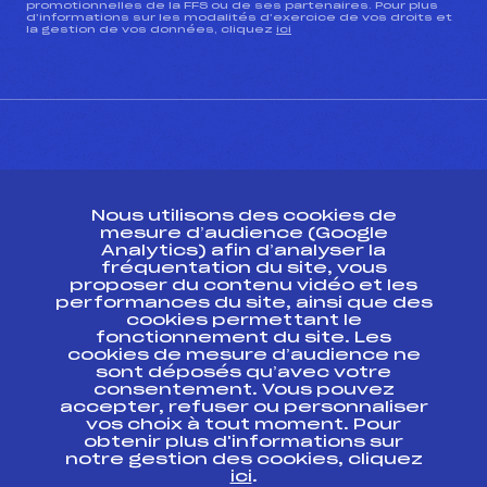
promotionnelles de la FFS ou de ses partenaires. Pour plus
d’informations sur les modalités d’exercice de vos droits et
la gestion de vos données, cliquez
ici
CONTACT
Nous utilisons des cookies de
ESPACE PRESSE
mesure d’audience (Google
Analytics) afin d’analyser la
fréquentation du site, vous
Ressources
proposer du contenu vidéo et les
performances du site, ainsi que des
Pass’Neige
cookies permettant le
Projet sportif fédéral
fonctionnement du site. Les
cookies de mesure d’audience ne
Projet de performance fédéral
sont déposés qu’avec votre
Antidopage
consentement. Vous pouvez
Pôle Développement, Formation, Suivi
accepter, refuser ou personnaliser
Scientifique
vos choix à tout moment. Pour
Listes ministérielles
obtenir plus d'informations sur
notre gestion des cookies, cliquez
Pôle vie de l’athlète
ici
.