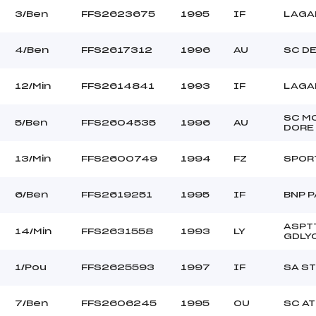
3/Ben
FFS2623675
1995
IF
LAGA
4/Ben
FFS2617312
1996
AU
SC D
12/Min
FFS2614841
1993
IF
LAGA
SC M
5/Ben
FFS2604535
1996
AU
DORE
13/Min
FFS2600749
1994
FZ
SPORT
6/Ben
FFS2619251
1995
IF
BNP 
ASPT
14/Min
FFS2631558
1993
LY
GDLY
1/Pou
FFS2625593
1997
IF
SA S
7/Ben
FFS2606245
1995
OU
SC A