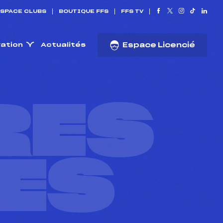
SPACE CLUBS
BOUTIQUE FFS
FFS TV
ration
Actualités
Espace Licencié
RES
ES