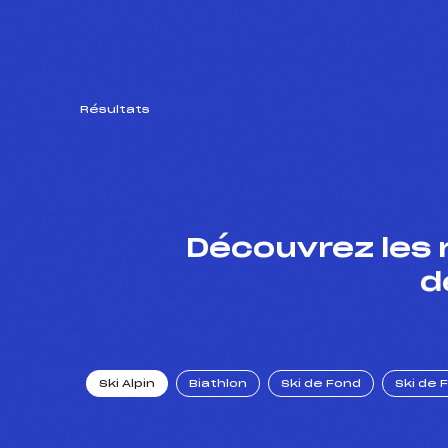
Résultats
Découvrez les 
d
Ski Alpin
Biathlon
Ski de Fond
Ski de 