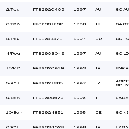
2/Pou
FFS2620409
1997
AU
SC A
8/Ben
FFS2631292
1996
IF
SA S
3/Pou
FFS2614172
1997
OU
SC P
4/Pou
FFS2603046
1997
AU
SC L
15/Min
FFS2620939
1993
IF
BNP 
ASPT
5/Pou
FFS2621865
1997
LY
GDLY
9/Ben
FFS2623673
1995
IF
LAGA
10/Ben
FFS2624851
1995
CE
SC N
6/Pou
FFS2634028
1998
IF
LAGA