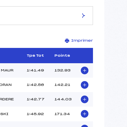
ES DE LA PISTE
Imprimer
STADE
1540
1324
Tps Tot
Points
216
2104/11/04
T MAUR
1:41.49
132.93
IORAN
1:42.56
142.21
29
RDERE
1:42.77
144.03
11H15
BAROIN OLIVIER (MB)
 SKI
1:45.92
171.34
–
–