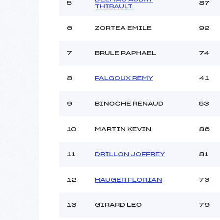
Ouvreurs C :
5
87
THIBAULT
Ouvreurs D :
Ouvreurs E :
6
ZORTEA EMILE
92
Météo :
Neige :
7
BRULE RAPHAEL
74
8
FALGOUX REMY
41
Pénalité appliquée :
Catégorie :
9
BINOCHE RENAUD
53
10
MARTIN KEVIN
86
11
DRILLON JOFFREY
81
12
HAUGER FLORIAN
73
13
GIRARD LEO
79