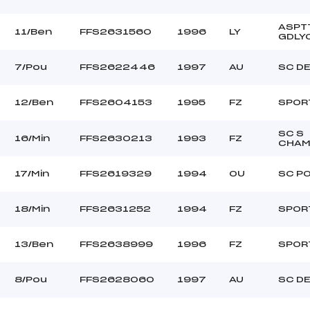
ASPT
11/Ben
FFS2631560
1996
LY
GDLY
7/Pou
FFS2622446
1997
AU
SC D
12/Ben
FFS2604153
1995
FZ
SPORT
SC S
16/Min
FFS2630213
1993
FZ
CHA
17/Min
FFS2619329
1994
OU
SC P
18/Min
FFS2631252
1994
FZ
SPORT
13/Ben
FFS2638999
1996
FZ
SPORT
8/Pou
FFS2628060
1997
AU
SC D