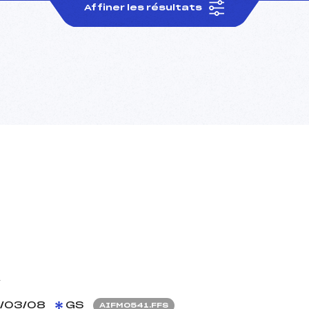
Affiner les résultats
A
/03/08
GS
AIFM0541.FFS