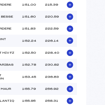
RDERE
1:51.00
215.39
E BESSE
1:51.60
220.59
RDERE
1:51.83
222.59
ONT
1:52.24
226.14
 HIV FZ
1:52.50
228.40
PARIBAS
1:52.78
230.82
T
1:53.45
236.63
ON
T MAUR
1:55.79
256.92
TLANTIQ
1:55.95
258.31