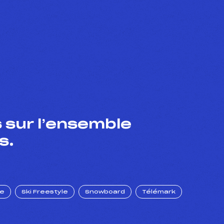
 sur l’ensemble
s.
ue
Ski Freestyle
Snowboard
Télémark