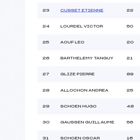
23
CUSSET ETIENNE
22
24
LOURDEL VICTOR
50
25
AOUF LEO
20
26
BARTHELEMY TANGUY
21
27
GLIZE PIERRE
89
28
ALLOCHON ANDREA
25
29
SCHOEN HUGO
48
30
GAUSSEN GUILLAUME
56
31
SCHOEN OSCAR
16