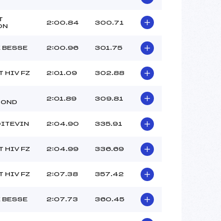
T
2:00.84
300.71
ON
E BESSE
2:00.96
301.75
 HIV FZ
2:01.09
302.88
2:01.89
309.81
MOND
OITEVIN
2:04.90
335.91
 HIV FZ
2:04.99
336.69
 HIV FZ
2:07.38
357.42
E BESSE
2:07.73
360.45