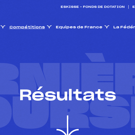
ESKISSE – FONDS DE DOTATION
E
Compétitions
Equipes de France
La Fédé
RNIÈ
Résultats
OURS