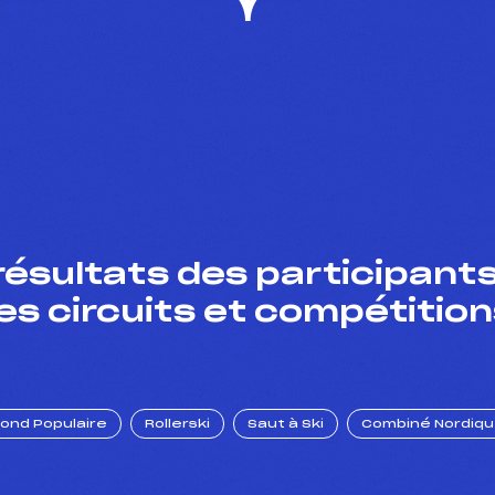
résultats des participants
es circuits et compétition
Fond Populaire
Rollerski
Saut à Ski
Combiné Nordiq