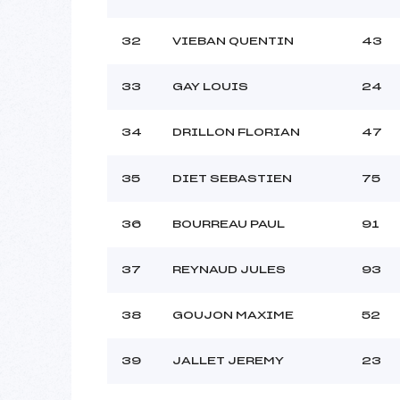
32
VIEBAN QUENTIN
43
33
GAY LOUIS
24
34
DRILLON FLORIAN
47
35
DIET SEBASTIEN
75
36
BOURREAU PAUL
91
37
REYNAUD JULES
93
38
GOUJON MAXIME
52
39
JALLET JEREMY
23