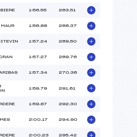
UBIERE
1:56.55
263.51
T MAUR
1:56.88
266.37
OITEVIN
1:57.24
269.50
IORAN
1:57.27
269.76
PARIBAS
1:57.34
270.36
T
1:59.79
291.61
ON
RDERE
1:59.87
292.30
IMES
2:00.17
294.90
RDERE
2:00.23
295.42