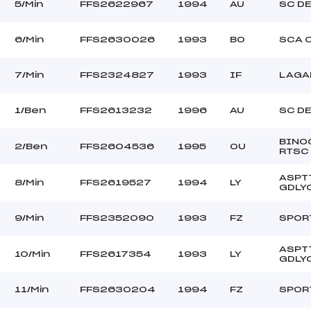
–
Ouvreurs C :
5/Min
FFS2622967
1994
AU
SC D
–
Ouvreurs D :
–
Ouvreurs E :
6/Min
FFS2630026
1993
BO
SCA 
COUVERT
Température départ
DURE
Température arrivée
7/Min
FFS2324827
1993
IF
LAGA
1/Ben
FFS2613232
1996
AU
SC D
132.9300
Pou->Min
BINO
2/Ben
FFS2604536
1995
OU
RTSC
ASPT
8/Min
FFS2619527
1994
LY
GDLY
9/Min
FFS2352090
1993
FZ
SPORT
ASPT
10/Min
FFS2617354
1993
LY
GDLY
11/Min
FFS2630204
1994
FZ
SPORT