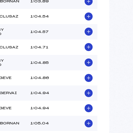
–
 BORNAN
1:03.89
–
–
 CLUSAZ
1:04.54
 :
+3
 :
+2
CY
1:04.57
O
 CLUSAZ
1:04.71
CY
1:04.85
O
GEVE
1:04.86
 GERVAI
1:04.94
GEVE
1:04.94
 BORNAN
1:05.04