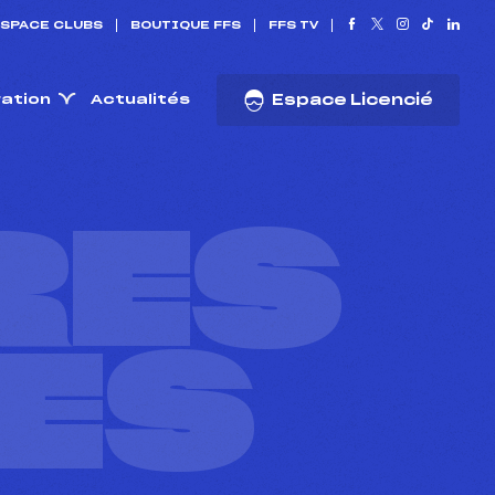
SPACE CLUBS
BOUTIQUE FFS
FFS TV
ration
Actualités
Espace Licencié
RES
ES