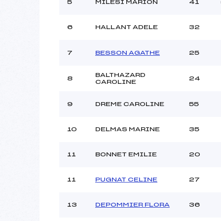
Ouvreurs C :
5
MILESI MARION
41
Ouvreurs D :
Ouvreurs E :
F
6
HALLANT ADELE
32
Météo :
Neige :
7
BESSON AGATHE
25
BALTHAZARD
8
24
Pénalité appliquée :
CAROLINE
Catégorie :
9
DREME CAROLINE
55
10
DELMAS MARINE
35
11
BONNET EMILIE
20
11
PUGNAT CELINE
27
13
DEPOMMIER FLORA
36