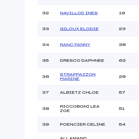
32
NAVILLOD INES
19
33
GILOUX ELODIE
23
34
RANC FANNY
38
35
DRESCO DAPHNEE
63
STRAPPAZZON
36
26
MARINE
37
ALBIETZ CHLOE
57
RICCOBONI LEA
38
51
ZOE
39
POENCIER CELINE
54
ALLAMAND