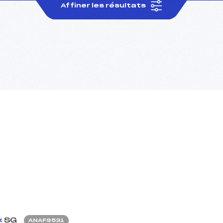
Affiner les résultats
SG
ANAF9531