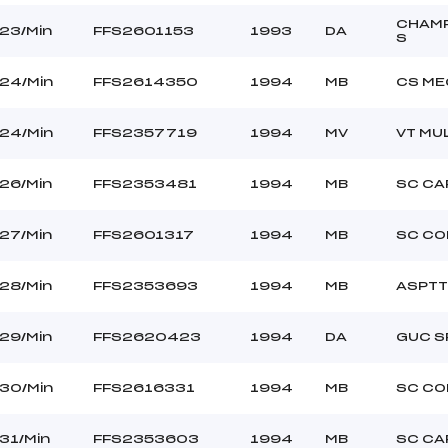
CHAM
23/Min
FFS2601153
1993
DA
S
24/Min
FFS2614350
1994
MB
CS ME
24/Min
FFS2357719
1994
MV
VT MU
26/Min
FFS2353481
1994
MB
SC CA
27/Min
FFS2601317
1994
MB
SC C
28/Min
FFS2353693
1994
MB
ASPTT
29/Min
FFS2620423
1994
DA
GUC S
30/Min
FFS2616331
1994
MB
SC C
31/Min
FFS2353603
1994
MB
SC CA