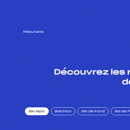
Résultats
Découvrez les 
d
Ski Alpin
Biathlon
Ski de Fond
Ski de 