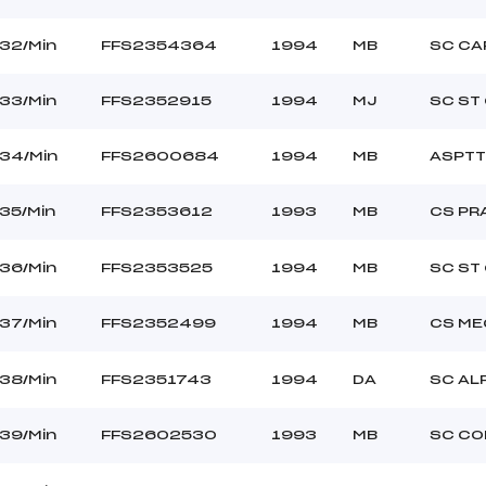
32/Min
FFS2354364
1994
MB
SC CA
33/Min
FFS2352915
1994
MJ
SC ST
34/Min
FFS2600684
1994
MB
ASPTT
35/Min
FFS2353612
1993
MB
CS PR
36/Min
FFS2353525
1994
MB
SC ST
37/Min
FFS2352499
1994
MB
CS ME
38/Min
FFS2351743
1994
DA
SC AL
39/Min
FFS2602530
1993
MB
SC C