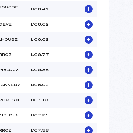
ROUSSE
1:06.41
GEVE
1:06.62
LHOUSE
1:06.62
RROZ
1:06.77
OMBLOUX
1:06.88
 ANNECY
1:06.93
PORTS N
1:07.13
OMBLOUX
1:07.21
RROZ
1:07.38