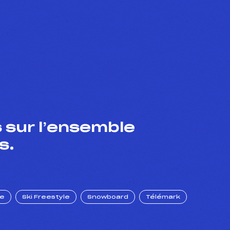
 sur l’ensemble
s.
ue
Ski Freestyle
Snowboard
Télémark