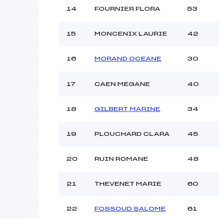
14
FOURNIER FLORA
53
15
MONCENIX LAURIE
42
16
MORAND OCEANE
30
17
CAEN MEGANE
40
18
GILBERT MARINE
34
19
PLOUCHARD CLARA
45
20
RUIN ROMANE
48
21
THEVENET MARIE
60
22
FOSSOUD SALOME
61