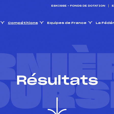
ESKISSE – FONDS DE DOTATION
E
Compétitions
Equipes de France
La Fédé
RNIÈ
Résultats
OURS