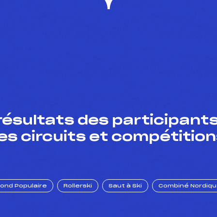
résultats des participants
es circuits et compétition
Fond Populaire
Rollerski
Saut à Ski
Combiné Nordiq