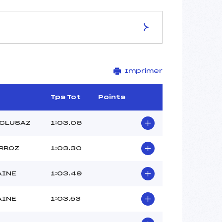
ES DE LA PISTE
Imprimer
L'ETRET
1840
1490
Tps Tot
Points
350
2267/04/06
 CLUSAZ
1:03.06
RROZ
1:03.30
–
AINE
1:03.49
12H00
–
AINE
1:03.53
–
–