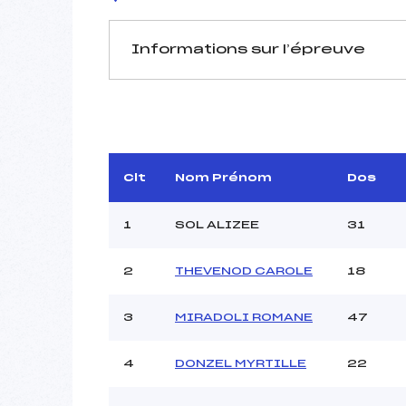
Informations sur l’épreuve
JURY DE COMPÉTITION
Délégué Technique :
Arbitre :
DA
Assistant :
ME
Clt
Nom Prénom
Dos
Dir. Epreuve :
F
1
SOL ALIZEE
31
2
THEVENOD CAROLE
18
MANCHE 1
Nombre de portes :
3
MIRADOLI ROMANE
47
Heure de départ :
Traceur :
F
4
DONZEL MYRTILLE
22
Ouvreurs A :
MO
Ouvreurs B :