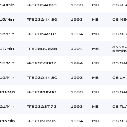
14/Min
FFS2354390
1993
MB
CS FL
15/Min
FFS2324489
1993
MB
CS ME
16/Min
FFS2354212
1994
MB
CS ME
ANNE
17/Min
FFS2600636
1994
MB
SEMN
18/Min
FFS2353607
1994
MB
SC CA
19/Min
FFS2324480
1993
MB
CS LA
20/Min
FFS2323538
1993
MB
SC CA
21/Min
FFS2323773
1993
MB
CS FL
22/Min
FFS2353585
1994
MB
CS ME