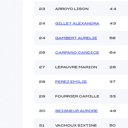
23
ARROYO LISON
44
24
GILLET ALEXANDRA
43
24
GAMBERT AURELIE
58
26
CARPANO CANDICE
64
27
LEPAUVRE MARION
28
28
PEREZ EMILIE
37
29
FOURRIER CAMILLE
33
30
SEIGNEUR AURORE
49
31
VACHOUX SIXTINE
50