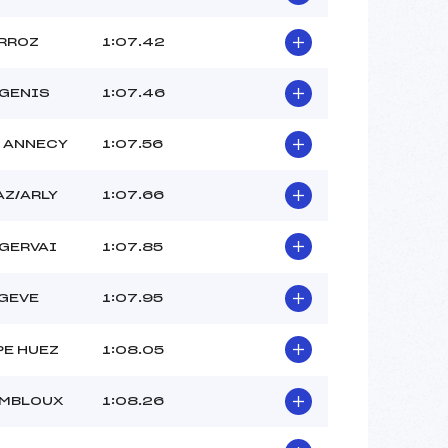
RROZ
1:07.42
 GENIS
1:07.46
 ANNECY
1:07.56
AZ/ARLY
1:07.66
 GERVAI
1:07.85
GEVE
1:07.95
PE HUEZ
1:08.05
OMBLOUX
1:08.26