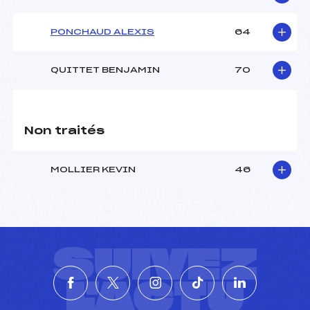
PONCHAUD ALEXIS
64
QUITTET BENJAMIN
70
Non traités
MOLLIER KEVIN
46
SUIVEZ
L'ACTU