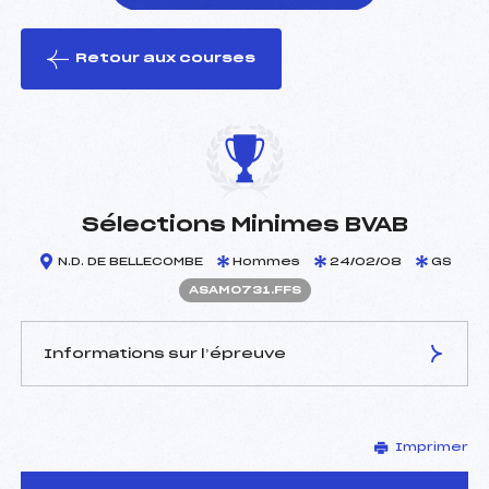
Retour aux courses
foi(s) le ski
Sélections Minimes BVAB
N.D. DE BELLECOMBE
Hommes
24/02/08
GS
ASAM0731.FFS
Informations sur l’épreuve
JURY DE COMPÉTITION
Imprimer
Délégué Technique :
MOLLIER CAMUS JEAN
LOUIS (SA)