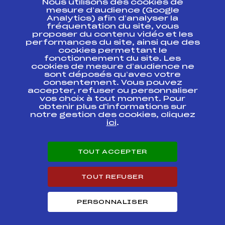
Nous utilisons des cookies de
ESPACE PRESSE
mesure d’audience (Google
Analytics) afin d’analyser la
fréquentation du site, vous
Ressources
proposer du contenu vidéo et les
performances du site, ainsi que des
Pass’Neige
cookies permettant le
Projet sportif fédéral
fonctionnement du site. Les
cookies de mesure d’audience ne
Projet de performance fédéral
sont déposés qu’avec votre
Antidopage
consentement. Vous pouvez
Pôle Développement, Formation, Suivi
accepter, refuser ou personnaliser
Scientifique
vos choix à tout moment. Pour
Listes ministérielles
obtenir plus d'informations sur
notre gestion des cookies, cliquez
Pôle vie de l’athlète
ici
.
Enseignement professionnel
Informatique et chronométrage
Circuits
TOUT ACCEPTER
Carrières
Développement des habiletés mentales
TOUT REFUSER
PERSONNALISER
© 2026 Fédération Française de Ski
Mentions légales
Politique de
confidentialité
Cookies