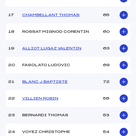
Ouvreurs E :
BRAISAZ VINCENT (SA)
Température départ :
-2°C
17
CHAMBELLANT THOMAS
65
Température arrivée :
0°C
18
ROSSAT MIGNOD CORENTIN
60
Pénalité appliquée :
127.8200
Catégorie :
Min
19
ALLIOT LUGAZ VALENTIN
63
20
FASOLATO LUDOVIC
69
21
BLANC J BAPTISTE
72
22
VILLIEN ROBIN
56
23
BERNARDI THOMAS
53
24
VOYEZ CHRISTOPHE
54