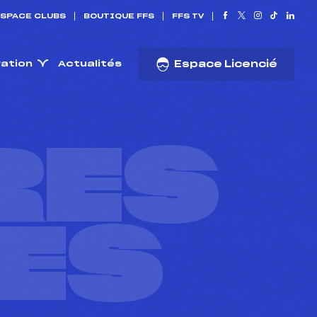
SPACE CLUBS
BOUTIQUE FFS
FFS TV
ration
Actualités
Espace Licencié
RES
ES