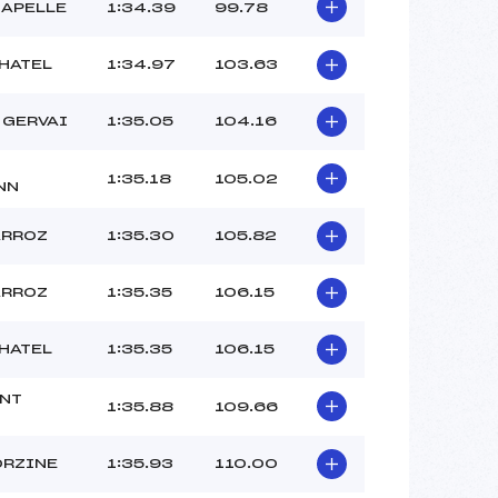
GILQUIN (MB)
HAPELLE
1:34.39
99.78
–
–
CHATEL
1:34.97
103.63
 :
2
 :
2
 GERVAI
1:35.05
104.16
T
1:35.18
105.02
NN
ARROZ
1:35.30
105.82
ARROZ
1:35.35
106.15
CHATEL
1:35.35
106.15
ENT
1:35.88
109.66
ORZINE
1:35.93
110.00