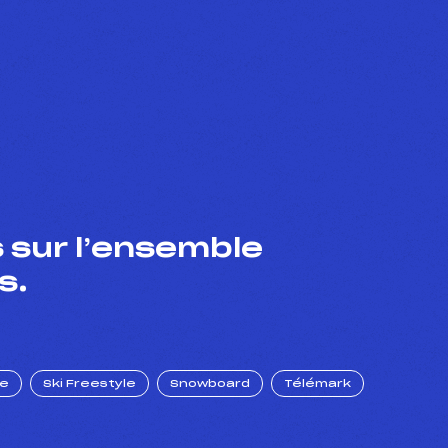
 sur l’ensemble
s.
ue
Ski Freestyle
Snowboard
Télémark