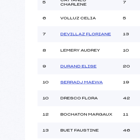
Ouvreurs C :
5
7
CHARLENE
Ouvreurs D :
Ouvreurs E :
6
VOLLUZ CELIA
5
Météo :
Neige :
7
DEVILLAZ FLORIANE
13
Pénalité appliquée :
8
LEMERY AUDREY
10
Catégorie :
9
DURAND ELISE
20
10
SERRADJ MAEWA
19
10
DRESCO FLORA
42
12
BOCHATON MARGAUX
11
13
BUET FAUSTINE
46