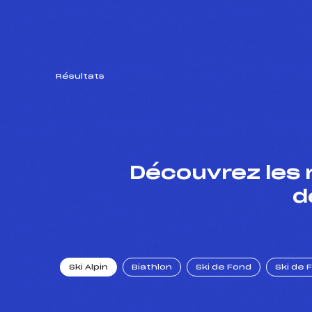
Résultats
Découvrez les 
d
Ski Alpin
Biathlon
Ski de Fond
Ski de 