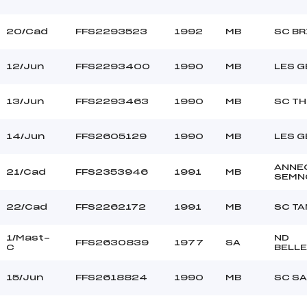
20/Cad
FFS2293523
1992
MB
SC B
12/Jun
FFS2293400
1990
MB
LES G
13/Jun
FFS2293463
1990
MB
SC T
14/Jun
FFS2605129
1990
MB
LES G
ANNE
21/Cad
FFS2353946
1991
MB
SEMN
22/Cad
FFS2262172
1991
MB
SC T
1/Mast-
ND
FFS2630839
1977
SA
C
BELL
15/Jun
FFS2618824
1990
MB
SC S