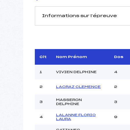
Informations sur l’épreuve
JURY DE COMPÉTITION
Délégué Technique :
Arbitre :
Assistant :
Clt
Nom Prénom
Dos
Dir. Epreuve :
GUER
1
VIVIEN DELPHINE
4
2
LACRAZ CLEMENCE
2
MANCHE 1
Nombre de portes :
MASSERON
3
3
DELPHINE
Heure de départ :
Traceur :
LALANNE FLORIO
4
9
Ouvreurs A :
LAURA
Ouvreurs B :
CATTANEO