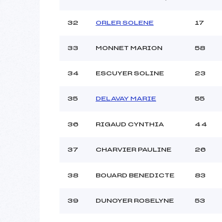
32
ORLER SOLENE
17
33
MONNET MARION
58
34
ESCUYER SOLINE
23
35
DELAVAY MARIE
55
36
RIGAUD CYNTHIA
44
37
CHARVIER PAULINE
26
38
BOUARD BENEDICTE
83
39
DUNOYER ROSELYNE
53