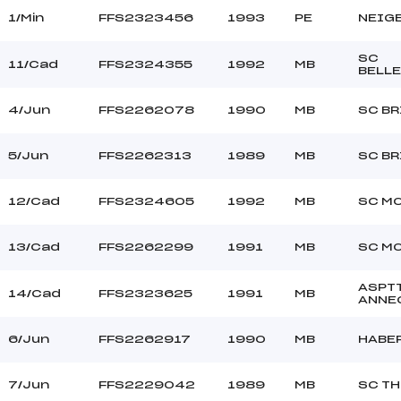
1/Min
FFS2323456
1993
PE
NEIGE
SC
11/Cad
FFS2324355
1992
MB
BELL
4/Jun
FFS2262078
1990
MB
SC B
5/Jun
FFS2262313
1989
MB
SC B
12/Cad
FFS2324605
1992
MB
SC M
13/Cad
FFS2262299
1991
MB
SC M
ASPT
14/Cad
FFS2323625
1991
MB
ANNE
6/Jun
FFS2262917
1990
MB
HABE
7/Jun
FFS2229042
1989
MB
SC T