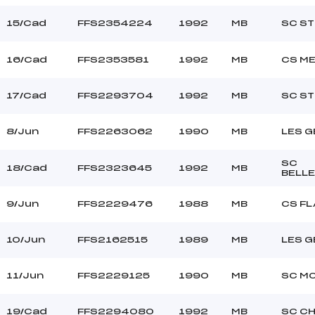
15/Cad
FFS2354224
1992
MB
SC ST
16/Cad
FFS2353581
1992
MB
CS M
17/Cad
FFS2293704
1992
MB
SC ST
8/Jun
FFS2263062
1990
MB
LES G
SC
18/Cad
FFS2323645
1992
MB
BELL
9/Jun
FFS2229476
1988
MB
CS FL
10/Jun
FFS2162515
1989
MB
LES G
11/Jun
FFS2229125
1990
MB
SC M
19/Cad
FFS2294080
1992
MB
SC C