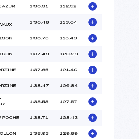
 AZUR
1:36.31
112.52
1:36.48
113.64
EVAUX
RISON
1:36.75
115.43
RISON
1:37.48
120.28
ORZINE
1:37.65
121.40
ORZINE
1:38.47
126.84
T
1:38.58
127.57
CY
R POCHE
1:38.71
128.43
HOLLON
1:38.93
129.89