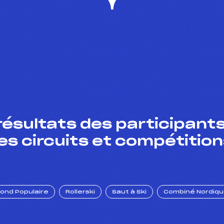
résultats des participants
es circuits et compétition
Fond Populaire
Rollerski
Saut à Ski
Combiné Nordiq