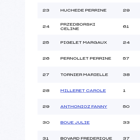
23
HUCHEDE PERRINE
29
PRZEDBORSKI
24
61
CELINE
25
PIGELET MARGAUX
24
26
PERNOLLET PERRINE
57
27
TORNIER MARIELLE
38
28
MILLERET CAROLE
1
29
ANTHONIOZ FANNY
50
30
BOUE JULIE
33
31
BOVARD FREDERIQUE
37