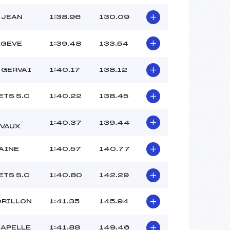
 JEAN
1:38.96
130.09
EGEVE
1:39.48
133.54
 GERVAI
1:40.17
138.12
ETS S.C
1:40.22
138.45
1:40.37
139.44
EVAUX
AINE
1:40.57
140.77
ETS S.C
1:40.80
142.29
ORILLON
1:41.35
145.94
HAPELLE
1:41.88
149.46