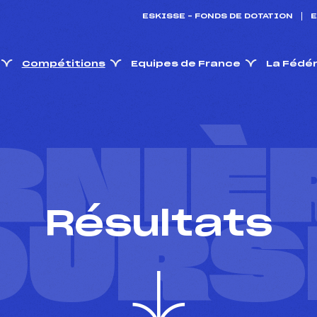
ESKISSE – FONDS DE DOTATION
E
Compétitions
Equipes de France
La Fédé
RNIÈ
Résultats
OURS