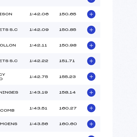
RISON
1:42.06
150.65
ETS S.C
1:42.09
150.85
HOLLON
1:42.11
150.98
ETS S.C
1:42.22
151.71
CY
1:42.75
155.23
O
ANINGES
1:43.19
158.14
1:43.51
160.27
ECOMB
AMOENS
1:43.56
160.60