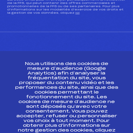
de la FFS, qui peut contenir des offres commerciales et
promotionnelles de la FFS ou de ses partenaires. Pour plus
d’informations sur les modalités d’exercice de vos droits et
la gestion de vos données, cliquez
ici
CONTACT
Nous utilisons des cookies de
ESPACE PRESSE
mesure d’audience (Google
Analytics) afin d’analyser la
fréquentation du site, vous
Ressources
proposer du contenu vidéo et les
performances du site, ainsi que des
Pass’Neige
cookies permettant le
Projet sportif fédéral
fonctionnement du site. Les
cookies de mesure d’audience ne
Projet de performance fédéral
sont déposés qu’avec votre
Antidopage
consentement. Vous pouvez
Pôle Développement, Formation, Suivi
accepter, refuser ou personnaliser
Scientifique
vos choix à tout moment. Pour
Listes ministérielles
obtenir plus d'informations sur
notre gestion des cookies, cliquez
Pôle vie de l’athlète