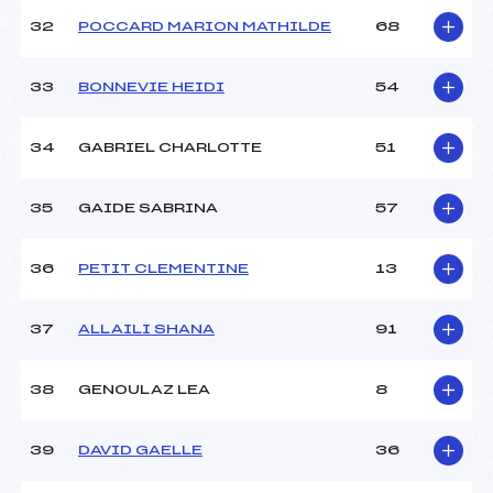
32
POCCARD MARION MATHILDE
68
33
BONNEVIE HEIDI
54
34
GABRIEL CHARLOTTE
51
35
GAIDE SABRINA
57
36
PETIT CLEMENTINE
13
37
ALLAILI SHANA
91
38
GENOULAZ LEA
8
39
DAVID GAELLE
36