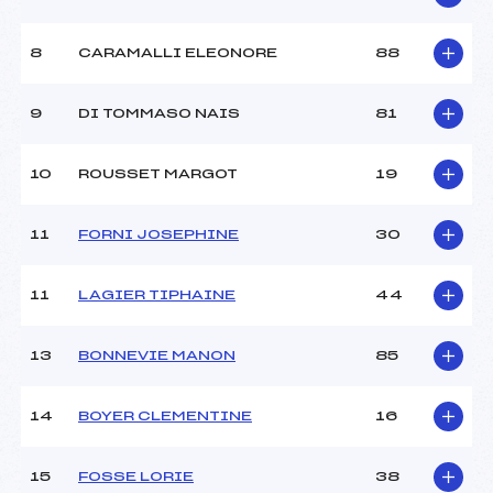
FRANCOIS (SA)
Ouvreurs A :
NEYRINCK GREGORY (SA)
Ouvreurs B :
RICHERMOZ EMILIE (SA)
8
CARAMALLI ELEONORE
88
Ouvreurs C :
BLANC MATHILDE (SA)
Ouvreurs D :
OZERAY GARY (SA)
9
DI TOMMASO NAIS
81
Ouvreurs E :
LACCA ANTHONY (SA)
Météo :
BEAU
10
ROUSSET MARGOT
19
Neige :
DOUCE
11
FORNI JOSEPHINE
30
MANCHE 2
Nombre de portes :
–
11
LAGIER TIPHAINE
44
Heure de départ :
–
Traceur :
–
13
BONNEVIE MANON
85
Ouvreurs A :
–
Ouvreurs B :
–
Ouvreurs C :
–
14
BOYER CLEMENTINE
16
Ouvreurs D :
–
Ouvreurs E :
–
15
FOSSE LORIE
38
Température départ :
–