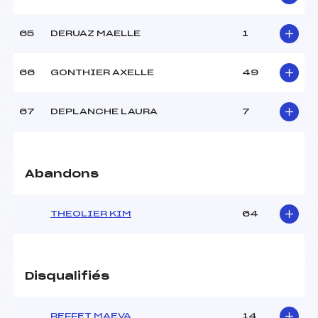
65
DERUAZ MAELLE
1
66
GONTHIER AXELLE
49
67
DEPLANCHE LAURA
7
Abandons
THEOLIER KIM
64
Disqualifiés
REFFET MAEVA
14