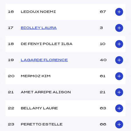
Température arrivée :
+2
16
LEDOUX NOEMI
67
Pénalité appliquée :
87.3100
17
BIOLLEY LAURA
3
Catégorie :
Min
18
DE FENYI POLLET ILSA
10
19
LAGARDE FLORENCE
40
20
MERMOZ KIM
61
21
AMET ARRIPE ALISON
21
22
BELLAMY LAURE
63
23
PERETTO ESTELLE
66