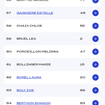
56
BEATTIE NATALIE
77
57
GAGNIERE ESTELLE
46
58
CHAIX CHLOE
55
59
BRUEL LEA
2
60
PORCEILLON MELISSA
47
61
BOLLINGER MARIE
15
62
BOREL LAURA
20
63
BOLY ZOE
89
64
BERTHON SHANON
83