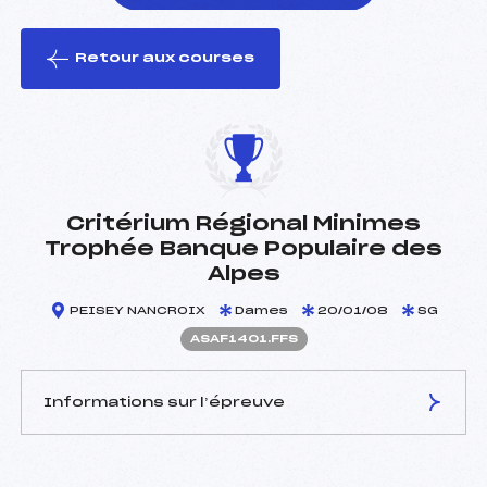
Retour aux courses
foi(s) le ski
Critérium Régional Minimes
Trophée Banque Populaire des
Alpes
PEISEY NANCROIX
Dames
20/01/08
SG
ASAF1401.FFS
Informations sur l’épreuve
JURY DE COMPÉTITION