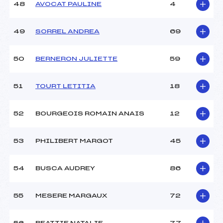
48
AVOCAT PAULINE
4
49
SORREL ANDREA
69
50
BERNERON JULIETTE
59
51
TOURT LETITIA
18
52
BOURGEOIS ROMAIN ANAIS
12
53
PHILIBERT MARGOT
45
54
BUSCA AUDREY
86
55
MESERE MARGAUX
72