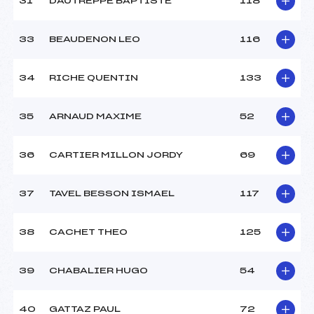
31
DAUTREPPE BAPTISTE
118
33
BEAUDENON LEO
116
34
RICHE QUENTIN
133
35
ARNAUD MAXIME
52
36
CARTIER MILLON JORDY
69
37
TAVEL BESSON ISMAEL
117
38
CACHET THEO
125
39
CHABALIER HUGO
54
40
GATTAZ PAUL
72