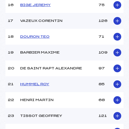
Pénalité appliquée :
219.1700
16
BIGE JEREMY
75
Catégorie :
Ben
17
VAZEUX CORENTIN
126
18
DOURON TEO
71
19
BARBIER MAXIME
109
20
DE SAINT RAPT ALEXANDRE
97
21
HUMMEL ROY
85
22
HENRI MARTIN
68
23
TISSOT GEOFFREY
121