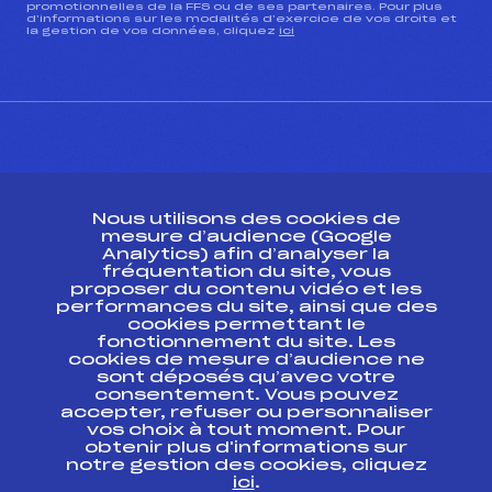
promotionnelles de la FFS ou de ses partenaires. Pour plus
d’informations sur les modalités d’exercice de vos droits et
la gestion de vos données, cliquez
ici
CONTACT
Nous utilisons des cookies de
ESPACE PRESSE
mesure d’audience (Google
Analytics) afin d’analyser la
fréquentation du site, vous
Ressources
proposer du contenu vidéo et les
performances du site, ainsi que des
Pass’Neige
cookies permettant le
Projet sportif fédéral
fonctionnement du site. Les
cookies de mesure d’audience ne
Projet de performance fédéral
sont déposés qu’avec votre
Antidopage
consentement. Vous pouvez
Pôle Développement, Formation, Suivi
accepter, refuser ou personnaliser
Scientifique
vos choix à tout moment. Pour
Listes ministérielles
obtenir plus d'informations sur
notre gestion des cookies, cliquez
Pôle vie de l’athlète
ici
.