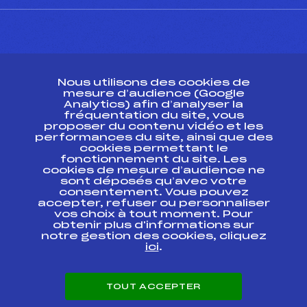
CONTACT
Nous utilisons des cookies de
ESPACE PRESSE
mesure d’audience (Google
Analytics) afin d’analyser la
fréquentation du site, vous
Ressources
proposer du contenu vidéo et les
performances du site, ainsi que des
Pass’Neige
cookies permettant le
Projet sportif fédéral
fonctionnement du site. Les
cookies de mesure d’audience ne
Projet de performance fédéral
sont déposés qu’avec votre
Antidopage
consentement. Vous pouvez
Pôle Développement, Formation, Suivi
accepter, refuser ou personnaliser
Scientifique
vos choix à tout moment. Pour
Listes ministérielles
obtenir plus d'informations sur
notre gestion des cookies, cliquez
Pôle vie de l’athlète
ici
.
Enseignement professionnel
Informatique et chronométrage
Circuits
TOUT ACCEPTER
Carrières