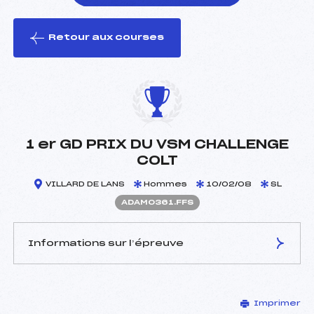
Retour aux courses
foi(s) le ski
1 er GD PRIX DU VSM CHALLENGE
COLT
VILLARD DE LANS
Hommes
10/02/08
SL
ADAM0361.FFS
Informations sur l’épreuve
JURY DE COMPÉTITION
Imprimer
Délégué Technique :
DUHET ANDRE (DA)