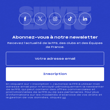
SUIVEZ
L'ACTU
Abonnez-vous à notre newsletter
Recevez l’actualité de la FFS, des clubs et des Équipes
de France.
Inscription
En cliquant sur « inscription », j’autorise la FFS à utiliser mon
adresse email pour m’envoyer périodiquement la newsletter
de la FFS, qui peut contenir des offres commerciales et
promotionnelles de la FFS ou de ses partenaires. Pour plus
d’informations sur les modalités d’exercice de vos droits et
la gestion de vos données, cliquez
ici