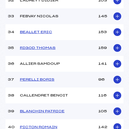
32
LADREYT DIDIER
103
33
FEBVAY NICOLAS
145
34
BEALLET ERIC
153
35
RIGOD THOMAS
159
36
ALLIER SAMDOUP
141
37
PERELLI BORIS
96
38
CALLENDRET BENOIT
116
39
BLANCHIN PATRICE
105
40
PICTON ROMAIN
142