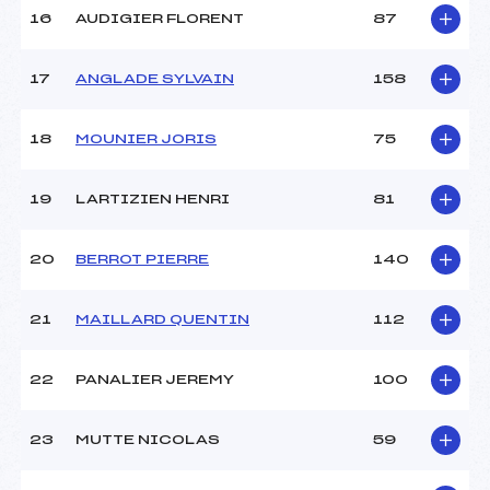
16
AUDIGIER FLORENT
87
Pénalité appliquée :
53.8600
17
ANGLADE SYLVAIN
158
Catégorie :
Cad->Mas
18
MOUNIER JORIS
75
19
LARTIZIEN HENRI
81
20
BERROT PIERRE
140
21
MAILLARD QUENTIN
112
22
PANALIER JEREMY
100
23
MUTTE NICOLAS
59