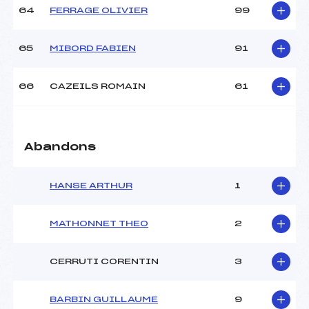
64
FERRAGE OLIVIER
99
65
MIBORD FABIEN
91
66
CAZEILS ROMAIN
61
Abandons
HANSE ARTHUR
1
MATHONNET THEO
2
CERRUTI CORENTIN
3
BARBIN GUILLAUME
9