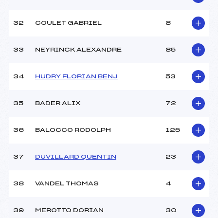
32
COULET GABRIEL
8
33
NEYRINCK ALEXANDRE
85
34
HUDRY FLORIAN BENJ
53
35
BADER ALIX
72
36
BALOCCO RODOLPH
125
37
DUVILLARD QUENTIN
23
38
VANDEL THOMAS
4
39
MEROTTO DORIAN
30