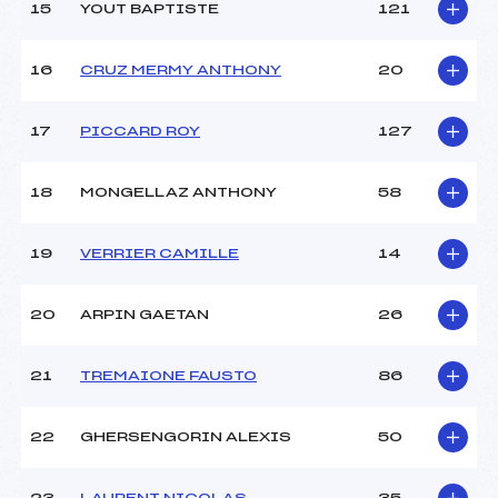
15
YOUT BAPTISTE
121
Ouvreurs E :
–
Température départ :
– 4
Température arrivée :
– 3
16
CRUZ MERMY ANTHONY
20
17
PICCARD ROY
127
Pénalité appliquée :
118.2900
Catégorie :
Min
18
MONGELLAZ ANTHONY
58
19
VERRIER CAMILLE
14
20
ARPIN GAETAN
26
21
TREMAIONE FAUSTO
86
22
GHERSENGORIN ALEXIS
50