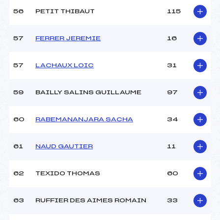
56
PETIT THIBAUT
115
57
FERRER JEREMIE
16
57
LACHAUX LOIC
31
59
BAILLY SALINS GUILLAUME
97
60
RABEMANANJARA SACHA
34
61
NAUD GAUTIER
11
62
TEXIDO THOMAS
60
63
RUFFIER DES AIMES ROMAIN
33