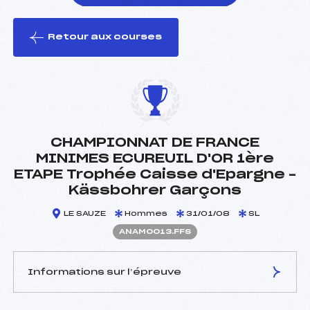
Retour aux courses
foi(s) le ski
CHAMPIONNAT DE FRANCE
MINIMES ECUREUIL D'OR 1ère
ETAPE Trophée Caisse d'Epargne –
Kässbohrer Garçons
LE SAUZE
Hommes
31/01/08
SL
ANAM0013.FFS
Informations sur l’épreuve
JURY DE COMPÉTITION