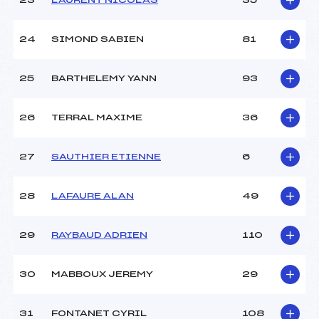
23
LAURENT NICOLAS
35
24
SIMOND SABIEN
81
25
BARTHELEMY YANN
93
26
TERRAL MAXIME
36
27
SAUTHIER ETIENNE
6
28
LAFAURE ALAN
49
29
RAYBAUD ADRIEN
110
30
MABBOUX JEREMY
29
31
FONTANET CYRIL
108